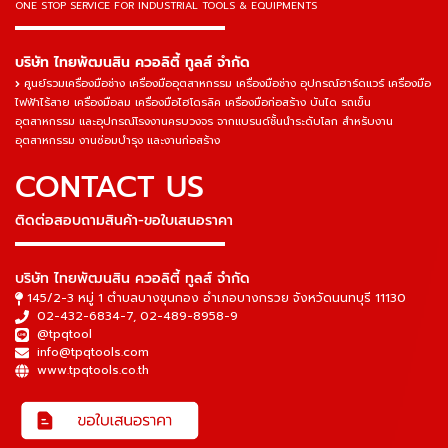
ONE STOP SERVICE
FOR INDUSTRIAL TOOLS & EQUIPMENTS
▬▬▬▬▬▬▬▬▬▬▬▬▬▬▬
บริษัท ไทยพัฒนสิน ควอลิตี้ ทูลส์ จำกัด
ศูนย์รวมเครื่องมือช่าง เครื่องมืออุตสาหกรรม เครื่องมือช่าง อุปกรณ์ฮาร์ดแวร์ เครื่องมือ
ไฟฟ้าไร้สาย เครื่องมือลม เครื่องมือไฮโดรลิค เครื่องมือก่อสร้าง บันได รถเข็น
อุตสาหกรรม และอุปกรณ์โรงงานครบวงจร จากแบรนด์ชั้นนำระดับโลก สำหรับงาน
อุตสาหกรรม งานซ่อมบำรุง และงานก่อสร้าง
CONTACT US
ติดต่อสอบถามสินค้า-ขอใบเสนอราคา
▬▬▬▬▬▬▬▬▬▬▬▬▬▬▬
บริษัท ไทยพัฒนสิน ควอลิตี้ ทูลส์ จำกัด
145/2-3 หมู่ 1 ตำบลบางขุนกอง อำเภอบางกรวย จังหวัดนนทบุรี 11130
02-432-6834-7
,
02-489-8958-9
@tpqtool
info@tpqtools.com
www.tpqtools.co.th