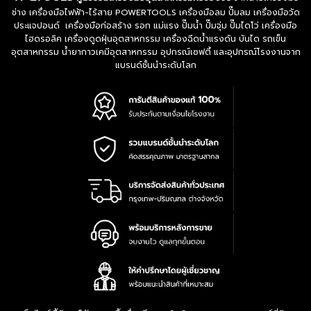
ช่าง เครื่องมือไฟฟ้า-ไร้สาย POWERTOOLS เครื่องมือลม ปั๊มลม เครื่องมือวัด
ประแจปอนด์ เครื่องมือก่อสร้าง รอก แม่แรง ปั๊มน้ำ ปั๊มจุ่ม ปั๊มไดโว่ เครื่องมือ
ไฮดรอลิค เครื่องดูดฝุ่นอุตสาหกรรม เครื่องฉีดน้ำแรงดัน บันได รถเข็น
อุตสาหกรรม น้ำยากาวเคมีอุตสาหกรรม อุปกรณ์เซฟตี้ และอุปกรณ์โรงงานจาก
แบรนด์ชั้นนำระดับโลก