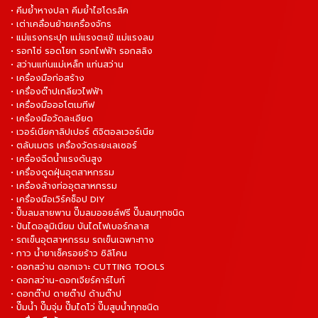
• คีมย้ำหางปลา คีมย้ำไฮโดรลิค
• เต่าเคลื่อนย้ายเครื่องจักร
• แม่แรงกระปุก แม่แรงตะเข้ แม่แรงลม
• รอกโซ่ รอดโยก รอกไฟฟ้า รอกสลิง
• สว่านแท่นแม่เหล็ก แท่นสว่าน
• เครื่องมือก่อสร้าง
• เครื่องต๊าปเกลียวไฟฟ้า
• เครื่องมือออโตเมทีฟ
• เครื่องมือวัดละเอียด
• เวอร์เนียคาลิปเปอร์ ดิจิตอลเวอร์เนีย
• ตลับเมตร เครื่องวัดระยะเลเซอร์
• เครื่องฉีดน้ำแรงดันสูง
• เครื่องดูดฝุ่นอุตสาหกรรม
• เครื่องล้างท่ออุตสาหกรรม
• เครื่องมือเวิร์คช็อป DIY
• ปั๊มลมสายพาน ปั๊มลมออยล์ฟรี ปั๊มลมทุกชนิด
• ปันไดอลูมิเนียม บันไดไฟเบอร์กลาส
• รถเข็นอุตสาหกรรม รถเข็นเฉพาะทาง
• กาว น้ำยาเช็ครอยร้าว ซิลิโคน
• ดอกสว่าน ดอกเจาะ CUTTING TOOLS
• ดอกสว่าน-ดอกเจียร์คาร์ไบท์
• ดอกต๊าป ดายต๊าป ด้ามต๊าป
• ปั๊มน้ำ ปั๊มจุ่ม ปั๊มไดโว่ ปั๊มสูบน้ำทุกชนิด