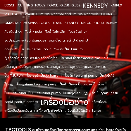
KENNEDY
BOSCH
CUTTING TOOLS
FORCE
G.558
G.582
KNIPEX
MAKITA
MILWAUKEE
milwaukeethailand
milwaukeetools
OKURA
OMASTAR
PB SWISS TOOLS
RIDGID
STANLEY
UNIOR
ขายปั๊ม Tsurumi
คีมชนิดต่างๆ
คีมย้ำหางปลา คีมย้ำไฮโดรลิค
ค้อนชนิดต่างๆ
ชุดประแจหกเหลี่ยม ประแจแอล
ดอกต๊าป ดายต๊าป ด้ามต๊าป
ตัวแทนจำหน่ายประเทศไทย
ตัวแทนจำหน่ายปั๊ม Tsurumi
ตู้เครื่องมือ กล่อง-กระเป๋าเครื่องมือช่าง
น้ำยาเคมี น้ำยาทำความสะอาด ซิลิโคน
บล็อกชุด
บันไดอุตสาหกรรม
ประแจชุด
ประแจชุด ประแจแหวน-ปากตาย
ปั๊ม TSURUMI
ปั๊ม ซูรูมิ
ปั๊มจุ่ม tsurumi
ปั๊มจุ่ม tsurumi pump
ปั๊มจุ่มไดโว่
ปั๊มซูรูมิ
ปั๊มดูดโคลน tsurumi pump
ปั๊มน้ำ ปั๊มจุ่ม ปั๊มบาดาล ปั๊มอื่นๆ
ปั๊มแช่ tsurumi
ปั๊มแช่ tsurumi pump
ปั๊มแช่ดูดโคลน ซูรูมิ
รถเข็นอุตสาหกรรม
เครื่องมือช่าง
รอกโซ่ รอกโยก รอกถ่วง
เครื่องมือลม
เครื่องมือไฟฟ้า
เครื่องมือวัดละเอียด
เครื่องมือไฮโดรลิค
ไขควง
TPQTOOLS
ศูนย์รวมเครื่องมืออุตสาหกรรมครบวงจร
จำหน่ายเครื่องมือ