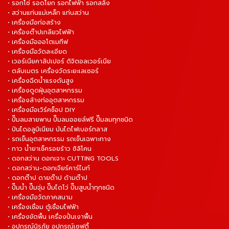
• รอกโซ่ รอดโยก รอกไฟฟ้า รอกสลิง
• สว่านแท่นแม่เหล็ก แท่นสว่าน
• เครื่องมือก่อสร้าง
• เครื่องต๊าปเกลียวไฟฟ้า
• เครื่องมือออโตเมทีฟ
• เครื่องมือวัดละเอียด
• เวอร์เนียคาลิปเปอร์ ดิจิตอลเวอร์เนีย
• ตลับเมตร เครื่องวัดระยะเลเซอร์
• เครื่องฉีดน้ำแรงดันสูง
• เครื่องดูดฝุ่นอุตสาหกรรม
• เครื่องล้างท่ออุตสาหกรรม
• เครื่องมือเวิร์คช็อป DIY
• ปั๊มลมสายพาน ปั๊มลมออยล์ฟรี ปั๊มลมทุกชนิด
• ปันไดอลูมิเนียม บันไดไฟเบอร์กลาส
• รถเข็นอุตสาหกรรม รถเข็นเฉพาะทาง
• กาว น้ำยาเช็ครอยร้าว ซิลิโคน
• ดอกสว่าน ดอกเจาะ CUTTING TOOLS
• ดอกสว่าน-ดอกเจียร์คาร์ไบท์
• ดอกต๊าป ดายต๊าป ด้ามต๊าป
• ปั๊มน้ำ ปั๊มจุ่ม ปั๊มไดโว่ ปั๊มสูบน้ำทุกชนิด
• เครื่องมือวัดภาคสนาม
• เครื่องเชื่อม ตู้เชื่อมไฟฟ้า
• เครื่องขัดพื้น เครื่องปั่นเงาพื้น
• อุปกรณ์นิรภัย อุปกรณ์เซฟตี้