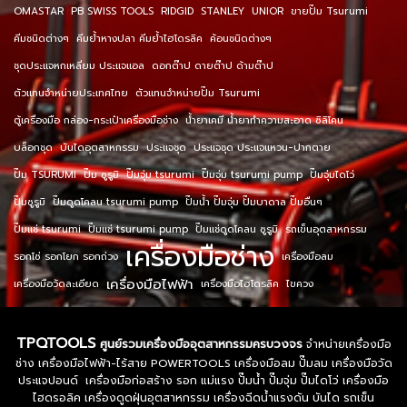
OMASTAR
PB SWISS TOOLS
RIDGID
STANLEY
UNIOR
ขายปั๊ม Tsurumi
คีมชนิดต่างๆ
คีมย้ำหางปลา คีมย้ำไฮโดรลิค
ค้อนชนิดต่างๆ
ชุดประแจหกเหลี่ยม ประแจแอล
ดอกต๊าป ดายต๊าป ด้ามต๊าป
ตัวแทนจำหน่ายประเทศไทย
ตัวแทนจำหน่ายปั๊ม Tsurumi
ตู้เครื่องมือ กล่อง-กระเป๋าเครื่องมือช่าง
น้ำยาเคมี น้ำยาทำความสะอาด ซิลิโคน
บล็อกชุด
บันไดอุตสาหกรรม
ประแจชุด
ประแจชุด ประแจแหวน-ปากตาย
ปั๊ม TSURUMI
ปั๊ม ซูรูมิ
ปั๊มจุ่ม tsurumi
ปั๊มจุ่ม tsurumi pump
ปั๊มจุ่มไดโว่
ปั๊มซูรูมิ
ปั๊มดูดโคลน tsurumi pump
ปั๊มน้ำ ปั๊มจุ่ม ปั๊มบาดาล ปั๊มอื่นๆ
ปั๊มแช่ tsurumi
ปั๊มแช่ tsurumi pump
ปั๊มแช่ดูดโคลน ซูรูมิ
รถเข็นอุตสาหกรรม
เครื่องมือช่าง
รอกโซ่ รอกโยก รอกถ่วง
เครื่องมือลม
เครื่องมือไฟฟ้า
เครื่องมือวัดละเอียด
เครื่องมือไฮโดรลิค
ไขควง
TPQTOOLS
ศูนย์รวมเครื่องมืออุตสาหกรรมครบวงจร
จำหน่ายเครื่องมือ
ช่าง เครื่องมือไฟฟ้า-ไร้สาย POWERTOOLS เครื่องมือลม ปั๊มลม เครื่องมือวัด
ประแจปอนด์ เครื่องมือก่อสร้าง รอก แม่แรง ปั๊มน้ำ ปั๊มจุ่ม ปั๊มไดโว่ เครื่องมือ
ไฮดรอลิค เครื่องดูดฝุ่นอุตสาหกรรม เครื่องฉีดน้ำแรงดัน บันได รถเข็น