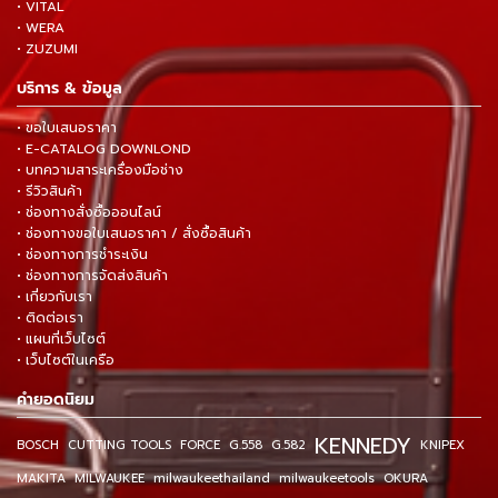
• VITAL
• WERA
• ZUZUMI
บริการ & ข้อมูล
• ขอใบเสนอราคา
• E-CATALOG DOWNLOND
• บทความสาระเครื่องมือช่าง
• รีวิวสินค้า
• ช่องทางสั่งซื้อออนไลน์
• ช่องทางขอใบเสนอราคา / สั่งซื้อสินค้า
• ช่องทางการชำระเงิน
• ช่องทางการจัดส่งสินค้า
• เกี่ยวกับเรา
• ติดต่อเรา
• แผนที่เว็บไซต์
• เว็บไซต์ในเครือ
คำยอดนิยม
KENNEDY
BOSCH
CUTTING TOOLS
FORCE
G.558
G.582
KNIPEX
MAKITA
MILWAUKEE
milwaukeethailand
milwaukeetools
OKURA