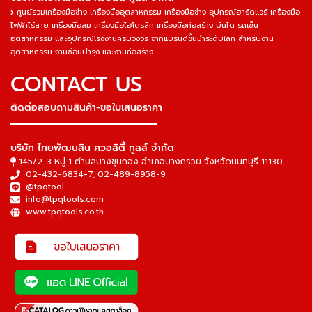
ศูนย์รวมเครื่องมือช่าง เครื่องมืออุตสาหกรรม เครื่องมือช่าง อุปกรณ์ฮาร์ดแวร์ เครื่องมือ
ไฟฟ้าไร้สาย เครื่องมือลม เครื่องมือไฮโดรลิค เครื่องมือก่อสร้าง บันได รถเข็น
อุตสาหกรรม และอุปกรณ์โรงงานครบวงจร จากแบรนด์ชั้นนำระดับโลก สำหรับงาน
อุตสาหกรรม งานซ่อมบำรุง และงานก่อสร้าง
CONTACT US
ติดต่อสอบถามสินค้า-ขอใบเสนอราคา
▬▬▬▬▬▬▬▬▬▬▬▬▬▬▬
บริษัท ไทยพัฒนสิน ควอลิตี้ ทูลส์ จำกัด
145/2-3 หมู่ 1 ตำบลบางขุนกอง อำเภอบางกรวย จังหวัดนนทบุรี 11130
02-432-6834-7
,
02-489-8958-9
@tpqtool
info@tpqtools.com
www.tpqtools.co.th