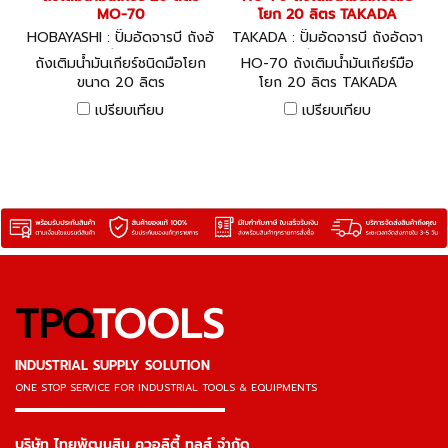
MO-70
โยก 20 ลิตร TAKADA
HOBAYASHI : ปั๊มอัดจารบี ถังอั
TAKADA : ปั๊มอัดจารบี ถังอัดจา
ดจารบี MO-70
รบี HO-70
ถังเติมน้ำมันเกียร์ชนิดมือโยก
HO-70 ถังเติมน้ำมันเกียร์มือ
ขนาด 20 ลิตร
โยก 20 ลิตร TAKADA
เปรียบเทียบ
เปรียบเทียบ
TPQ
TOOLS
INDUSTRIAL SUPPLY SOLUTION
ONE STOP SERVICE
FOR INDUSTRIAL TOOLS & EQUIPMENTS
▬▬▬▬▬▬▬▬▬▬▬▬▬▬▬
บริษัท ไทยพัฒนสิน ควอลิตี้ ทูลส์ จำกัด