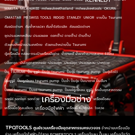
MAKITA
MILWAUKEE
milwaukeethailand
milwaukeetools
OKURA
OMASTAR
PB SWISS TOOLS
RIDGID
STANLEY
UNIOR
ขายปั๊ม Tsurumi
คีมชนิดต่างๆ
คีมย้ำหางปลา คีมย้ำไฮโดรลิค
ค้อนชนิดต่างๆ
ชุดประแจหกเหลี่ยม ประแจแอล
ดอกต๊าป ดายต๊าป ด้ามต๊าป
ตัวแทนจำหน่ายประเทศไทย
ตัวแทนจำหน่ายปั๊ม Tsurumi
ตู้เครื่องมือ กล่อง-กระเป๋าเครื่องมือช่าง
น้ำยาเคมี น้ำยาทำความสะอาด ซิลิโคน
บล็อกชุด
บันไดอุตสาหกรรม
ประแจชุด
ประแจชุด ประแจแหวน-ปากตาย
ปั๊ม TSURUMI
ปั๊ม ซูรูมิ
ปั๊มจุ่ม tsurumi
ปั๊มจุ่ม tsurumi pump
ปั๊มจุ่มไดโว่
ปั๊มซูรูมิ
ปั๊มดูดโคลน tsurumi pump
ปั๊มน้ำ ปั๊มจุ่ม ปั๊มบาดาล ปั๊มอื่นๆ
ปั๊มแช่ tsurumi
ปั๊มแช่ tsurumi pump
ปั๊มแช่ดูดโคลน ซูรูมิ
รถเข็นอุตสาหกรรม
เครื่องมือช่าง
รอกโซ่ รอกโยก รอกถ่วง
เครื่องมือลม
เครื่องมือไฟฟ้า
เครื่องมือวัดละเอียด
เครื่องมือไฮโดรลิค
ไขควง
TPQTOOLS
ศูนย์รวมเครื่องมืออุตสาหกรรมครบวงจร
จำหน่ายเครื่องมือ
ช่าง เครื่องมือไฟฟ้า-ไร้สาย POWERTOOLS เครื่องมือลม ปั๊มลม เครื่องมือวัด