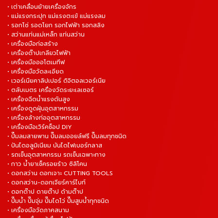
• เต่าเคลื่อนย้ายเครื่องจักร
• แม่แรงกระปุก แม่แรงตะเข้ แม่แรงลม
• รอกโซ่ รอดโยก รอกไฟฟ้า รอกสลิง
• สว่านแท่นแม่เหล็ก แท่นสว่าน
• เครื่องมือก่อสร้าง
• เครื่องต๊าปเกลียวไฟฟ้า
• เครื่องมือออโตเมทีฟ
• เครื่องมือวัดละเอียด
• เวอร์เนียคาลิปเปอร์ ดิจิตอลเวอร์เนีย
• ตลับเมตร เครื่องวัดระยะเลเซอร์
• เครื่องฉีดน้ำแรงดันสูง
• เครื่องดูดฝุ่นอุตสาหกรรม
• เครื่องล้างท่ออุตสาหกรรม
• เครื่องมือเวิร์คช็อป DIY
• ปั๊มลมสายพาน ปั๊มลมออยล์ฟรี ปั๊มลมทุกชนิด
• ปันไดอลูมิเนียม บันไดไฟเบอร์กลาส
• รถเข็นอุตสาหกรรม รถเข็นเฉพาะทาง
• กาว น้ำยาเช็ครอยร้าว ซิลิโคน
• ดอกสว่าน ดอกเจาะ CUTTING TOOLS
• ดอกสว่าน-ดอกเจียร์คาร์ไบท์
• ดอกต๊าป ดายต๊าป ด้ามต๊าป
• ปั๊มน้ำ ปั๊มจุ่ม ปั๊มไดโว่ ปั๊มสูบน้ำทุกชนิด
• เครื่องมือวัดภาคสนาม