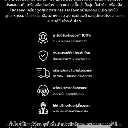
ประแจปอนด์ เครื่องมือก่อสร้าง รอก แม่แรง ปั๊มน้ำ ปั๊มจุ่ม ปั๊มไดโว่ เครื่องมือ
ไฮดรอลิค เครื่องดูดฝุ่นอุตสาหกรรม เครื่องฉีดน้ำแรงดัน บันได รถเข็น
อุตสาหกรรม น้ำยากาวเคมีอุตสาหกรรม อุปกรณ์เซฟตี้ และอุปกรณ์โรงงานจาก
แบรนด์ชั้นนำระดับโลก
เว็บไซต์นี้มีการใช้งานคุกกี้ เพื่อเพิ่มประสิทธิภาพและประสบการณ์ที่ดี
|
นโยบาย
© 2016-2028 TPQTOOLS Co., Ltd. All Rights Reserved.