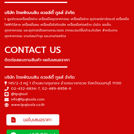
▬▬▬▬▬▬▬▬▬▬▬▬▬▬▬
บริษัท ไทยพัฒนสิน ควอลิตี้ ทูลส์ จำกัด
ศูนย์รวมเครื่องมือช่าง เครื่องมืออุตสาหกรรม เครื่องมือช่าง อุปกรณ์ฮาร์ดแวร์ เครื่องมือ
ไฟฟ้าไร้สาย เครื่องมือลม เครื่องมือไฮโดรลิค เครื่องมือก่อสร้าง บันได รถเข็น
อุตสาหกรรม และอุปกรณ์โรงงานครบวงจร จากแบรนด์ชั้นนำระดับโลก สำหรับงาน
อุตสาหกรรม งานซ่อมบำรุง และงานก่อสร้าง
CONTACT US
ติดต่อสอบถามสินค้า-ขอใบเสนอราคา
▬▬▬▬▬▬▬▬▬▬▬▬▬▬▬
บริษัท ไทยพัฒนสิน ควอลิตี้ ทูลส์ จำกัด
145/2-3 หมู่ 1 ตำบลบางขุนกอง อำเภอบางกรวย จังหวัดนนทบุรี 11130
02-432-6834-7
,
02-489-8958-9
@tpqtool
info@tpqtools.com
www.tpqtools.co.th