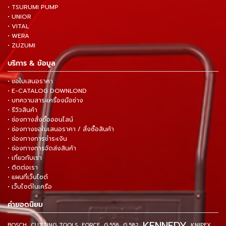
• TSURUMI PUMP
• UNIOR
• VITAL
• WERA
• ZUZUMI
บริการ & ข้อมูล
• ขอใบเสนอราคา
• E-CATALOG DOWNLOND
• บทความสาระเครื่องมือช่าง
• รีวิวสินค้า
• ช่องทางสั่งซื้อออนไลน์
• ช่องทางขอใบเสนอราคา / สั่งซื้อสินค้า
• ช่องทางการชำระเงิน
• ช่องทางการจัดส่งสินค้า
• เกี่ยวกับเรา
• ติดต่อเรา
• แผนที่เว็บไซต์
• เว็บไซต์ในเครือ
คำยอดนิยม
KENNEDY
BOSCH
CUTTING TOOLS
FORCE
G.558
G.582
KNIPEX