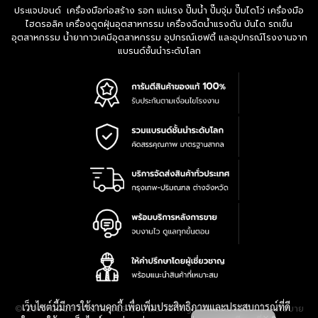
ประแจปอนด์ เครื่องมือก่อสร้าง รอก แม่แรง ปั๊มน้ำ ปั๊มจุ่ม ปั๊มไดโว่ เครื่องมือ
ไฮดรอลิค เครื่องดูดฝุ่นอุตสาหกรรม เครื่องฉีดน้ำแรงดัน บันได รถเข็น
อุตสาหกรรม น้ำยากาวเคมีอุตสาหกรรม อุปกรณ์เซฟตี้ และอุปกรณ์โรงงานจาก
แบรนด์ชั้นนำระดับโลก
เว็บไซต์นี้มีการใช้งานคุกกี้ เพื่อเพิ่มประสิทธิภาพและประสบการณ์ที่ดี
|
นโยบาย
© 2016-2028 TPQTOOLS Co., Ltd. All Rights Reserved.