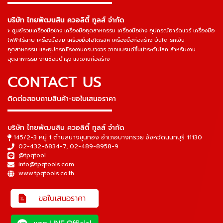
▬▬▬▬▬▬▬▬▬▬▬▬▬▬▬
บริษัท ไทยพัฒนสิน ควอลิตี้ ทูลส์ จำกัด
ศูนย์รวมเครื่องมือช่าง เครื่องมืออุตสาหกรรม เครื่องมือช่าง อุปกรณ์ฮาร์ดแวร์ เครื่องมือ
ไฟฟ้าไร้สาย เครื่องมือลม เครื่องมือไฮโดรลิค เครื่องมือก่อสร้าง บันได รถเข็น
อุตสาหกรรม และอุปกรณ์โรงงานครบวงจร จากแบรนด์ชั้นนำระดับโลก สำหรับงาน
อุตสาหกรรม งานซ่อมบำรุง และงานก่อสร้าง
CONTACT US
ติดต่อสอบถามสินค้า-ขอใบเสนอราคา
▬▬▬▬▬▬▬▬▬▬▬▬▬▬▬
บริษัท ไทยพัฒนสิน ควอลิตี้ ทูลส์ จำกัด
145/2-3 หมู่ 1 ตำบลบางขุนกอง อำเภอบางกรวย จังหวัดนนทบุรี 11130
02-432-6834-7
,
02-489-8958-9
@tpqtool
info@tpqtools.com
www.tpqtools.co.th