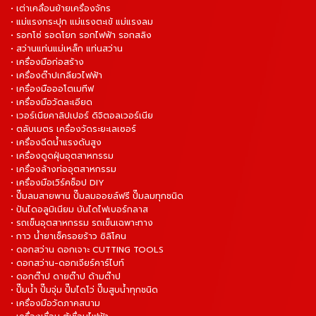
• เต่าเคลื่อนย้ายเครื่องจักร
• แม่แรงกระปุก แม่แรงตะเข้ แม่แรงลม
• รอกโซ่ รอดโยก รอกไฟฟ้า รอกสลิง
• สว่านแท่นแม่เหล็ก แท่นสว่าน
• เครื่องมือก่อสร้าง
• เครื่องต๊าปเกลียวไฟฟ้า
• เครื่องมือออโตเมทีฟ
• เครื่องมือวัดละเอียด
• เวอร์เนียคาลิปเปอร์ ดิจิตอลเวอร์เนีย
• ตลับเมตร เครื่องวัดระยะเลเซอร์
• เครื่องฉีดน้ำแรงดันสูง
• เครื่องดูดฝุ่นอุตสาหกรรม
• เครื่องล้างท่ออุตสาหกรรม
• เครื่องมือเวิร์คช็อป DIY
• ปั๊มลมสายพาน ปั๊มลมออยล์ฟรี ปั๊มลมทุกชนิด
• ปันไดอลูมิเนียม บันไดไฟเบอร์กลาส
• รถเข็นอุตสาหกรรม รถเข็นเฉพาะทาง
• กาว น้ำยาเช็ครอยร้าว ซิลิโคน
• ดอกสว่าน ดอกเจาะ CUTTING TOOLS
• ดอกสว่าน-ดอกเจียร์คาร์ไบท์
• ดอกต๊าป ดายต๊าป ด้ามต๊าป
• ปั๊มน้ำ ปั๊มจุ่ม ปั๊มไดโว่ ปั๊มสูบน้ำทุกชนิด
• เครื่องมือวัดภาคสนาม