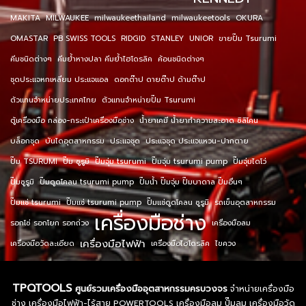
MAKITA
MILWAUKEE
milwaukeethailand
milwaukeetools
OKURA
OMASTAR
PB SWISS TOOLS
RIDGID
STANLEY
UNIOR
ขายปั๊ม Tsurumi
คีมชนิดต่างๆ
คีมย้ำหางปลา คีมย้ำไฮโดรลิค
ค้อนชนิดต่างๆ
ชุดประแจหกเหลี่ยม ประแจแอล
ดอกต๊าป ดายต๊าป ด้ามต๊าป
ตัวแทนจำหน่ายประเทศไทย
ตัวแทนจำหน่ายปั๊ม Tsurumi
ตู้เครื่องมือ กล่อง-กระเป๋าเครื่องมือช่าง
น้ำยาเคมี น้ำยาทำความสะอาด ซิลิโคน
บล็อกชุด
บันไดอุตสาหกรรม
ประแจชุด
ประแจชุด ประแจแหวน-ปากตาย
ปั๊ม TSURUMI
ปั๊ม ซูรูมิ
ปั๊มจุ่ม tsurumi
ปั๊มจุ่ม tsurumi pump
ปั๊มจุ่มไดโว่
ปั๊มซูรูมิ
ปั๊มดูดโคลน tsurumi pump
ปั๊มน้ำ ปั๊มจุ่ม ปั๊มบาดาล ปั๊มอื่นๆ
ปั๊มแช่ tsurumi
ปั๊มแช่ tsurumi pump
ปั๊มแช่ดูดโคลน ซูรูมิ
รถเข็นอุตสาหกรรม
เครื่องมือช่าง
รอกโซ่ รอกโยก รอกถ่วง
เครื่องมือลม
เครื่องมือไฟฟ้า
เครื่องมือวัดละเอียด
เครื่องมือไฮโดรลิค
ไขควง
TPQTOOLS
ศูนย์รวมเครื่องมืออุตสาหกรรมครบวงจร
จำหน่ายเครื่องมือ
ช่าง เครื่องมือไฟฟ้า-ไร้สาย POWERTOOLS เครื่องมือลม ปั๊มลม เครื่องมือวัด