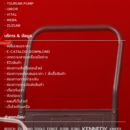
• TSURUMI PUMP
• UNIOR
• VITAL
• WERA
• ZUZUMI
บริการ & ข้อมูล
• ขอใบเสนอราคา
• E-CATALOG DOWNLOND
• บทความสาระเครื่องมือช่าง
• รีวิวสินค้า
• ช่องทางสั่งซื้อออนไลน์
• ช่องทางขอใบเสนอราคา / สั่งซื้อสินค้า
• ช่องทางการชำระเงิน
• ช่องทางการจัดส่งสินค้า
• เกี่ยวกับเรา
• ติดต่อเรา
• แผนที่เว็บไซต์
• เว็บไซต์ในเครือ
คำยอดนิยม
KENNEDY
BOSCH
CUTTING TOOLS
FORCE
G.558
G.582
KNIPEX