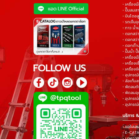
• เครื่องม
• ปั๊มลมส
• ปันไดอล
• รถเข็น
• กาว น้ำ
• ดอกสว
• ดอกสว่า
• ดอกต๊า
• ปั๊มน้ำ ป
• เครื่อง
• เครื่องเช
FOLLOW US
• เครื่องขั
• อุปกรณ์
• ล้อเก็บ
• พัดลมถ
• พัดลมอ
• อุปกรณ์
• อุปกรณ์แ
บริการ &
• ขอใบเส
• E-CA
• บทความส