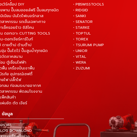
ือเวิร์คช็อป DIY
• PBSWISSTOOLS
ายพาน ปั๊มลมออยล์ฟรี ปั๊มลมทุกชนิด
• RIDGID
ูมิเนียม บันไดไฟเบอร์กลาส
• SANKI
อุตสาหกรรม รถเข็นเฉพาะทาง
• SENATOR
ยาเช็ครอยร้าว ซิลิโคน
• STARKE
่าน ดอกเจาะ CUTTING TOOLS
• TOPTUL
น-ดอกเจียร์คาร์ไบท์
• TOREX
ป ดายต๊าป ด้ามต๊าป
• TSURUMI PUMP
ั๊มจุ่ม ปั๊มไดโว่ ปั๊มสูบน้ำทุกชนิด
• UNIOR
มือวัดภาคสนาม
• VITAL
ื่อม ตู้เชื่อมไฟฟ้า
• WERA
ดพื้น เครื่องปั่นเงาพื้น
• ZUZUMI
นิรภัย อุปกรณ์เซฟตี้
สายไฟ ปลั๊กไฟ
ังกลม ท่อลมระบายอากาศ
ุตสาหกรรม พัดลมโรงงาน
แพ็คสินค้า
ผ่นขัด ตัด เจียร์
 ข้อมูล
นอราคา
TALOG DOWNLOND
าระเครื่องมือช่าง