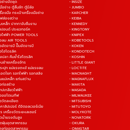
ือช่างจัดชุด
• INSIZE
มือช่าง ตู้ลิ้นชัก ตู้มีล้อ
• JUMBO
ื่องมือ กระเป๋าเครื่องมือช่าง
• KARCHER
ไฟส่องสว่าง
• KEIBA
บเหล็ก ปากกาจับชิ้นงาน
• KENNEDY
ันปอนด์ ประแจทอร์ค
• KINGTONY
งมือไฟฟ้า POWER TOOLS
• KNIPEX
งมือลม AIR TOOLS
• KOBETOOLS
ืออัดจารบี ปั๊มอัดจารบี
• KOKEN
มือไฮโดรลิค
• KONDOTECH
างปลา คีมย้ำไฮโดรลิค
• KOSHIN
่อนย้ายเครื่องจักร
• LITTLE GIANT
ระปุก แม่แรงตะเข้ แม่แรงลม
• LOCTITE
 รอดโยก รอกไฟฟ้า รอกสลิง
• MACNAGHT
่นแม่เหล็ก แท่นสว่าน
• MAGNAFLUX
ือก่อสร้าง
• MAKITA
ต๊าปเกลียวไฟฟ้า
• MASADA
มือออโตเมทีฟ
• MILWAUKEE
ือวัดละเอียด
• MITSUBISHI
ยคาลิปเปอร์ ดิจิตอลเวอร์เนีย
• MITUTOYO
ร เครื่องวัดระยะเลเซอร์
• MOLYKOTE
ฉีดน้ำแรงดันสูง
• NOVATORK
ดูดฝุ่นอุตสาหกรรม
• OKURA
ล้างท่ออุตสาหกรรม
• OMASTAR