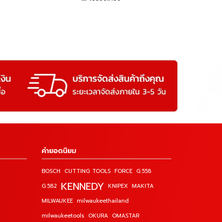
คำยอดนิยม
BOSCH
CUTTING TOOLS
FORCE
G.558
KENNEDY
G.582
KNIPEX
MAKITA
MILWAUKEE
milwaukeethailand
milwaukeetools
OKURA
OMASTAR