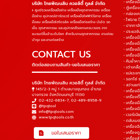
• เครื่องม
บริษัท ไทยพัฒนสิน ควอลิตี้ ทูลส์ จำกัด
• ตู้เครื่อง
ศูนย์รวมเครื่องมือช่าง เครื่องมืออุตสาหกรรม เครื่อง
• กล่องเคร
มือช่าง อุปกรณ์ฮาร์ดแวร์ เครื่องมือไฟฟ้าไร้สาย เครื่อง
• ไฟฉาย 
มือลม เครื่องมือไฮโดรลิค เครื่องมือก่อสร้าง บันได รถ
• ปากกาจั
เข็น อุตสาหกรรม และอุปกรณ์โรงงานครบวงจร จาก
• ประแจข
แบรนด์ชั้นนำระดับโลก สำหรับงานอุตสาหกรรม งานซ่อม
• เครื่อ
บำรุง และงานก่อสร้าง
• เครื่อ
• เครื่องม
CONTACT US
• เครื่อง
• คีมย้ำห
ติดต่อสอบถามสินค้า-ขอใบเสนอราคา
• เต่าเคลื
▬▬▬▬▬▬▬▬▬▬▬▬▬▬▬
• แม่แรงก
• รอกโซ่
บริษัท ไทยพัฒนสิน ควอลิตี้ ทูลส์ จำกัด
• สว่านแท
145/2-3 หมู่ 1 ตำบลบางขุนกอง อำเภอ
• เครื่องม
บางกรวย จังหวัดนนทบุรี 11130
• เครื่อง
02-432-6834-7
,
02-489-8958-9
• เครื่อง
@tpqtool
• เครื่องม
info@tpqtools.com
• เวอร์เนี
www.tpqtools.co.th
• ตลับเมต
• เครื่อง
• เครื่อง
• เครื่อง