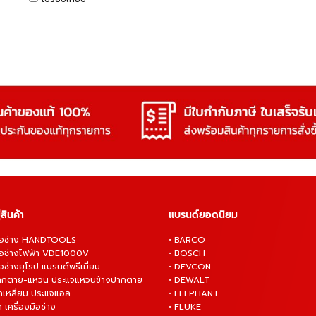
สินค้า
แบรนด์ยอดนิยม
งมือช่าง HANDTOOLS
• BARCO
งมือช่างไฟฟ้า VDE1000V
• BOSCH
ือช่างยุโรป แบรนด์พรีเมี่ยม
• DEVCON
ปากตาย-แหวน ประแจแหวนข้างปากตาย
• DEWALT
กเหลี่ยม ประแจแอล
• ELEPHANT
 เครื่องมือช่าง
• FLUKE