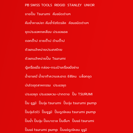
PB SWISS TOOLS
RIDGID
STANLEY
UNIOR
ขายปั๊ม Tsurumi
คีมชนิดต่างๆ
คีมย้ำหางปลา คีมย้ำไฮโดรลิค
ค้อนชนิดต่างๆ
ชุดประแจหกเหลี่ยม ประแจแอล
ดอกต๊าป ดายต๊าป ด้ามต๊าป
ตัวแทนจำหน่ายประเทศไทย
ตัวแทนจำหน่ายปั๊ม Tsurumi
ตู้เครื่องมือ กล่อง-กระเป๋าเครื่องมือช่าง
น้ำยาเคมี น้ำยาทำความสะอาด ซิลิโคน
บล็อกชุด
บันไดอุตสาหกรรม
ประแจชุด
ประแจชุด ประแจแหวน-ปากตาย
ปั๊ม TSURUMI
ปั๊ม ซูรูมิ
ปั๊มจุ่ม tsurumi
ปั๊มจุ่ม tsurumi pump
ปั๊มจุ่มไดโว่
ปั๊มซูรูมิ
ปั๊มดูดโคลน tsurumi pump
ปั๊มน้ำ ปั๊มจุ่ม ปั๊มบาดาล ปั๊มอื่นๆ
ปั๊มแช่ tsurumi
ปั๊มแช่ tsurumi pump
ปั๊มแช่ดูดโคลน ซูรูมิ