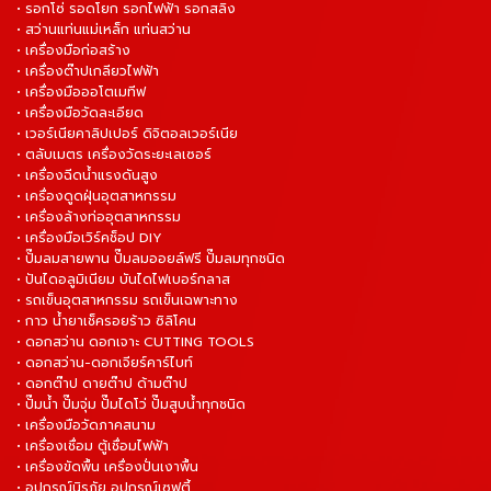
• รอกโซ่ รอดโยก รอกไฟฟ้า รอกสลิง
• สว่านแท่นแม่เหล็ก แท่นสว่าน
• เครื่องมือก่อสร้าง
• เครื่องต๊าปเกลียวไฟฟ้า
• เครื่องมือออโตเมทีฟ
• เครื่องมือวัดละเอียด
• เวอร์เนียคาลิปเปอร์ ดิจิตอลเวอร์เนีย
• ตลับเมตร เครื่องวัดระยะเลเซอร์
• เครื่องฉีดน้ำแรงดันสูง
• เครื่องดูดฝุ่นอุตสาหกรรม
• เครื่องล้างท่ออุตสาหกรรม
• เครื่องมือเวิร์คช็อป DIY
• ปั๊มลมสายพาน ปั๊มลมออยล์ฟรี ปั๊มลมทุกชนิด
• ปันไดอลูมิเนียม บันไดไฟเบอร์กลาส
• รถเข็นอุตสาหกรรม รถเข็นเฉพาะทาง
• กาว น้ำยาเช็ครอยร้าว ซิลิโคน
• ดอกสว่าน ดอกเจาะ CUTTING TOOLS
• ดอกสว่าน-ดอกเจียร์คาร์ไบท์
• ดอกต๊าป ดายต๊าป ด้ามต๊าป
• ปั๊มน้ำ ปั๊มจุ่ม ปั๊มไดโว่ ปั๊มสูบน้ำทุกชนิด
• เครื่องมือวัดภาคสนาม
• เครื่องเชื่อม ตู้เชื่อมไฟฟ้า
• เครื่องขัดพื้น เครื่องปั่นเงาพื้น
• อุปกรณ์นิรภัย อุปกรณ์เซฟตี้