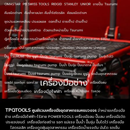
OMASTAR
PB SWISS TOOLS
RIDGID
STANLEY
UNIOR
ขายปั๊ม Tsurumi
คีมชนิดต่างๆ
คีมย้ำหางปลา คีมย้ำไฮโดรลิค
ค้อนชนิดต่างๆ
ชุดประแจหกเหลี่ยม ประแจแอล
ดอกต๊าป ดายต๊าป ด้ามต๊าป
ตัวแทนจำหน่ายประเทศไทย
ตัวแทนจำหน่ายปั๊ม Tsurumi
ตู้เครื่องมือ กล่อง-กระเป๋าเครื่องมือช่าง
น้ำยาเคมี น้ำยาทำความสะอาด ซิลิโคน
บล็อกชุด
บันไดอุตสาหกรรม
ประแจชุด
ประแจชุด ประแจแหวน-ปากตาย
ปั๊ม TSURUMI
ปั๊ม ซูรูมิ
ปั๊มจุ่ม tsurumi
ปั๊มจุ่ม tsurumi pump
ปั๊มจุ่มไดโว่
ปั๊มซูรูมิ
ปั๊มดูดโคลน tsurumi pump
ปั๊มน้ำ ปั๊มจุ่ม ปั๊มบาดาล ปั๊มอื่นๆ
ปั๊มแช่ tsurumi
ปั๊มแช่ tsurumi pump
ปั๊มแช่ดูดโคลน ซูรูมิ
รถเข็นอุตสาหกรรม
เครื่องมือช่าง
รอกโซ่ รอกโยก รอกถ่วง
เครื่องมือลม
เครื่องมือไฟฟ้า
เครื่องมือวัดละเอียด
เครื่องมือไฮโดรลิค
ไขควง
TPQTOOLS
ศูนย์รวมเครื่องมืออุตสาหกรรมครบวงจร
จำหน่ายเครื่องมือ
ช่าง เครื่องมือไฟฟ้า-ไร้สาย POWERTOOLS เครื่องมือลม ปั๊มลม เครื่องมือวัด
ประแจปอนด์ เครื่องมือก่อสร้าง รอก แม่แรง ปั๊มน้ำ ปั๊มจุ่ม ปั๊มไดโว่ เครื่องมือ
ไฮดรอลิค เครื่องดูดฝุ่นอุตสาหกรรม เครื่องฉีดน้ำแรงดัน บันได รถเข็น