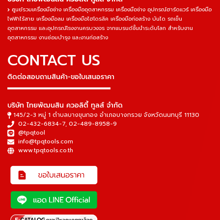
ศูนย์รวมเครื่องมือช่าง เครื่องมืออุตสาหกรรม เครื่องมือช่าง อุปกรณ์ฮาร์ดแวร์ เครื่องมือ
ไฟฟ้าไร้สาย เครื่องมือลม เครื่องมือไฮโดรลิค เครื่องมือก่อสร้าง บันได รถเข็น
อุตสาหกรรม และอุปกรณ์โรงงานครบวงจร จากแบรนด์ชั้นนำระดับโลก สำหรับงาน
อุตสาหกรรม งานซ่อมบำรุง และงานก่อสร้าง
CONTACT US
ติดต่อสอบถามสินค้า-ขอใบเสนอราคา
▬▬▬▬▬▬▬▬▬▬▬▬▬▬▬
บริษัท ไทยพัฒนสิน ควอลิตี้ ทูลส์ จำกัด
145/2-3 หมู่ 1 ตำบลบางขุนกอง อำเภอบางกรวย จังหวัดนนทบุรี 11130
02-432-6834-7
,
02-489-8958-9
@tpqtool
info@tpqtools.com
www.tpqtools.co.th