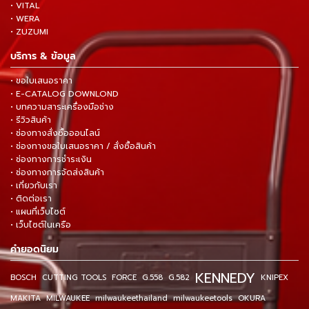
• VITAL
• WERA
• ZUZUMI
บริการ & ข้อมูล
• ขอใบเสนอราคา
• E-CATALOG DOWNLOND
• บทความสาระเครื่องมือช่าง
• รีวิวสินค้า
• ช่องทางสั่งซื้อออนไลน์
• ช่องทางขอใบเสนอราคา / สั่งซื้อสินค้า
• ช่องทางการชำระเงิน
• ช่องทางการจัดส่งสินค้า
• เกี่ยวกับเรา
• ติดต่อเรา
• แผนที่เว็บไซต์
• เว็บไซต์ในเครือ
คำยอดนิยม
KENNEDY
BOSCH
CUTTING TOOLS
FORCE
G.558
G.582
KNIPEX
MAKITA
MILWAUKEE
milwaukeethailand
milwaukeetools
OKURA