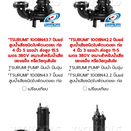
"TSURUMI" 100BN43.7 ปั๊มแช่
"TSURUMI" 100BN42.2 ปั๊มแช่
สูบน้ำเสียชนิดใบพัดบดขยะ ท่อ
สูบน้ำเสียชนิดใบพัดบดขยะ ท่อ
4 นิ้ว 5 แรงม้า ส่งสูง 15.5
4 นิ้ว 3 แรงม้า ส่งสูง 11-5
เมตร 380V เหมาะสำหรับน้ำเสีย
เมตร 380V เหมาะสำหรับน้ำเสีย
ของแข็ง หรือวัสดุเส้นใย
ของแข็ง หรือวัสดุเส้นใย
TSURUMI PUMP ปั๊มน้ำ ปั๊มจุ่ม
TSURUMI PUMP ปั๊มน้ำ ปั๊มจุ่ม
ปั๊มบาดาล ปั๊มอื่นๆ 100BN43.7
ปั๊มบาดาล ปั๊มอื่นๆ 100BN42.2
"TSURUMI" 100BN43.7 ปั๊มแช่
"TSURUMI" 100BN42.2 ปั๊มแช่
สูบน้ำเสียชนิดใบพัดบดขยะ ท่อ
สูบน้ำเสียชนิดใบพัดบดขยะ ท่อ
4 นิ้ว 5 แรงม้า ส่งสูง 15.5
4 นิ้ว 3 แรงม้า ส่งสูง 11-5
เปรียบเทียบ
เปรียบเทียบ
เมตร 380V เหมาะสำหรับน้ำเสีย
เมตร 380V เหมาะสำหรับน้ำเสีย
ของแข็ง หรือวัสดุเส้นใย
ของแข็ง หรือวัสดุเส้นใย