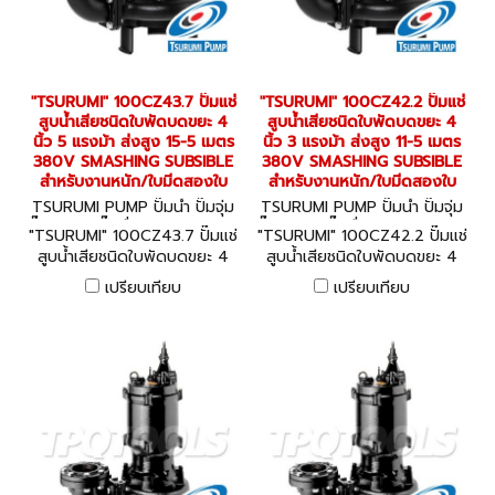
"TSURUMI" 100CZ43.7 ปั๊มแช่
"TSURUMI" 100CZ42.2 ปั๊มแช่
สูบน้ำเสียชนิดใบพัดบดขยะ 4
สูบน้ำเสียชนิดใบพัดบดขยะ 4
นิ้ว 5 แรงม้า ส่งสูง 15-5 เมตร
นิ้ว 3 แรงม้า ส่งสูง 11-5 เมตร
380V SMASHING SUBSIBLE
380V SMASHING SUBSIBLE
สำหรับงานหนัก/ใบมีดสองใบ
สำหรับงานหนัก/ใบมีดสองใบ
TSURUMI PUMP ปั๊มน้ำ ปั๊มจุ่ม
TSURUMI PUMP ปั๊มน้ำ ปั๊มจุ่ม
ปั๊มบาดาล ปั๊มอื่นๆ 100CZ43.7
ปั๊มบาดาล ปั๊มอื่นๆ 100CZ42.2
"TSURUMI" 100CZ43.7 ปั๊มแช่
"TSURUMI" 100CZ42.2 ปั๊มแช่
สูบน้ำเสียชนิดใบพัดบดขยะ 4
สูบน้ำเสียชนิดใบพัดบดขยะ 4
นิ้ว 5 แรงม้า ส่งสูง 15-5 เมตร
นิ้ว 3 แรงม้า ส่งสูง 11-5 เมตร
เปรียบเทียบ
เปรียบเทียบ
380V SMASHING SUBSIBLE
380V SMASHING SUBSIBLE
สำหรับงานหนัก/ใบมีดสองใบ
สำหรับงานหนัก/ใบมีดสองใบ