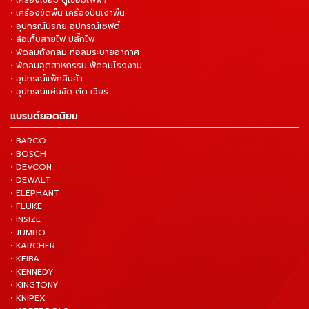
• เครื่องเชื่อม ตู้เชื่อมไฟฟ้า
• เครื่องขัดพื้น เครื่องปั่นเงาพื้น
• อุปกรณ์นิรภัย อุปกรณ์เซฟตี้
• ล้อเก็บสายไฟ ปลั๊กไฟ
• พัดลมถังกลม ท่อลมระบายอากาศ
• พัดลมอุตสาหกรรม พัดลมโรงงาน
• อุปกรณ์แพ็คสินค้า
• อุปกรณ์แผ่นขัด ตัด เจียร์
แบรนด์ยอดนิยม
• BARCO
• BOSCH
• DEVCON
• DEWALT
• ELEPHANT
• FLUKE
• INSIZE
• JUMBO
• KARCHER
• KEIBA
• KENNEDY
• KINGTONY
• KNIPEX