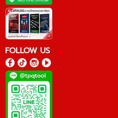
FOLLOW US