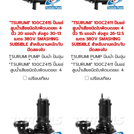
"TSURUMI" 100CZ415 ปั๊มแช่
"TSURUMI" 100CZ411 ปั๊มแช่
สูบน้ำเสียชนิดใบพัดบดขยะ 4
สูบน้ำเสียชนิดใบพัดบดขยะ 4
นิ้ว 20 แรงม้า ส่งสูง 30-13
นิ้ว 15 แรงม้า ส่งสูง 26-12.5
เมตร 380V SMASHING
เมตร 380V SMASHING
SUBSIBLE สำหรับงานหนัก/ใบ
SUBSIBLE สำหรับงานหนัก/ใบ
มีดสองใบ
มีดสองใบ
TSURUMI PUMP ปั๊มน้ำ ปั๊มจุ่ม
TSURUMI PUMP ปั๊มน้ำ ปั๊มจุ่ม
ปั๊มบาดาล ปั๊มอื่นๆ 100CZ415
ปั๊มบาดาล ปั๊มอื่นๆ 100CZ411
"TSURUMI" 100CZ415 ปั๊มแช่
"TSURUMI" 100CZ411 ปั๊มแช่
สูบน้ำเสียชนิดใบพัดบดขยะ 4
สูบน้ำเสียชนิดใบพัดบดขยะ 4
นิ้ว 20 แรงม้า ส่งสูง 30-13
นิ้ว 15 แรงม้า ส่งสูง 26-12.5
เปรียบเทียบ
เปรียบเทียบ
เมตร 380V SMASHING
เมตร 380V SMASHING
SUBSIBLE สำหรับงานหนัก/ใบ
SUBSIBLE สำหรับงานหนัก/ใบ
มีดสองใบ
มีดสองใบ