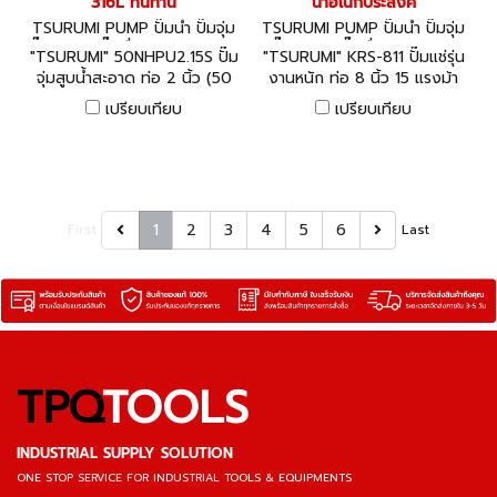
316L ทนทาน
น้ำอเนกประสงค์
TSURUMI PUMP ปั๊มน้ำ ปั๊มจุ่ม
TSURUMI PUMP ปั๊มน้ำ ปั๊มจุ่ม
ปั๊มบาดาล ปั๊มอื่นๆ 50NHPU2.1
ปั๊มบาดาล ปั๊มอื่นๆ KRS-811
"TSURUMI" 50NHPU2.15S ปั๊ม
"TSURUMI" KRS-811 ปั๊มแช่รุ่น
5S
จุ่มสูบน้ำสะอาด ท่อ 2 นิ้ว (50
งานหนัก ท่อ 8 นิ้ว 15 แรงม้า
มม.) 150 แรงม้า ส่งสูง 2-5
ส่งสูง 5-16 เมตร 380V สำหรับ
เปรียบเทียบ
เปรียบเทียบ
เมตร 220V ตัวเรือนแสตนเลส
ต้องการความทนทาน สูบน้ำ
316L ทนทาน
อเนกประสงค์
1
2
3
4
5
6
First
Last
TPQ
TOOLS
INDUSTRIAL SUPPLY SOLUTION
ONE STOP SERVICE
FOR INDUSTRIAL TOOLS & EQUIPMENTS