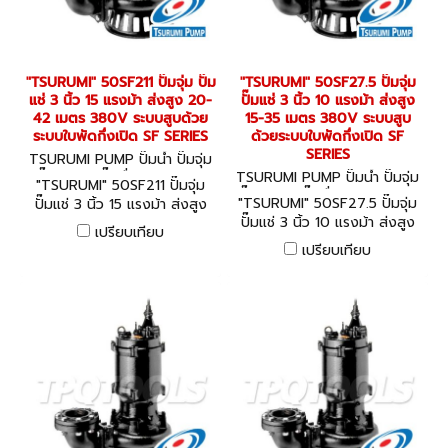
"TSURUMI" 50SF211 ปั๊มจุ่ม ปั๊ม
"TSURUMI" 50SF27.5 ปั๊มจุ่ม
แช่ 3 นิ้ว 15 แรงม้า ส่งสูง 20-
ปั๊มแช่ 3 นิ้ว 10 แรงม้า ส่งสูง
42 เมตร 380V ระบบสูบด้วย
15-35 เมตร 380V ระบบสูบ
ระบบใบพัดกึ่งเปิด SF SERIES
ด้วยระบบใบพัดกึ่งเปิด SF
SERIES
TSURUMI PUMP ปั๊มน้ำ ปั๊มจุ่ม
ปั๊มบาดาล ปั๊มอื่นๆ 50SF211
TSURUMI PUMP ปั๊มน้ำ ปั๊มจุ่ม
"TSURUMI" 50SF211 ปั๊มจุ่ม
ปั๊มบาดาล ปั๊มอื่นๆ 50SF27.5
"TSURUMI" 50SF27.5 ปั๊มจุ่ม
ปั๊มแช่ 3 นิ้ว 15 แรงม้า ส่งสูง
ปั๊มแช่ 3 นิ้ว 10 แรงม้า ส่งสูง
20-42 เมตร 380V ระบบสูบ
เปรียบเทียบ
15-35 เมตร 380V ระบบสูบ
ด้วยระบบใบพัดกึ่งเปิด SF
เปรียบเทียบ
ด้วยระบบใบพัดกึ่งเปิด SF
SERIES
SERIES