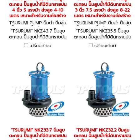
ตะกอน ปั๊มสูบน้ำที่มีดินทรายปน
ตะกอน ปั๊มสูบน้ำที่มีดินทรายปน
4 นิ้ว 5 แรงม้า ส่งสูง 4-10
3 นิ้ว 7.5 แรงม้า ส่งสูง 8-22
เมตร เหมาะสำหรับงานก่อสร้าง
เมตร เหมาะสำหรับงานก่อสร้าง
TSURUMI PUMP ปั๊มน้ำ ปั๊มจุ่ม
TSURUMI PUMP ปั๊มน้ำ ปั๊มจุ่ม
ปั๊มบาดาล ปั๊มอื่นๆ NKZ43.7
ปั๊มบาดาล ปั๊มอื่นๆ NKZ35.5
"TSURUMI" NKZ43.7 ปั๊มสูบ
"TSURUMI" NKZ35.5 ปั๊มสูบ
ตะกอน ปั๊มสูบน้ำที่มีดินทรายปน
ตะกอน ปั๊มสูบน้ำที่มีดินทรายปน
4 นิ้ว 5 แรงม้า ส่งสูง 4-10
3 นิ้ว 7.5 แรงม้า ส่งสูง 8-22
เปรียบเทียบ
เปรียบเทียบ
เมตร เหมาะสำหรับงานก่อสร้าง
เมตร เหมาะสำหรับงานก่อสร้าง
"TSURUMI" NKZ33.7 ปั๊มสูบ
"TSURUMI" NKZ32.2 ปั๊มสูบ
ตะกอน ปั๊มสูบน้ำที่มีดินทรายปน
ตะกอน ปั๊มสูบน้ำที่มีดินทรายปน