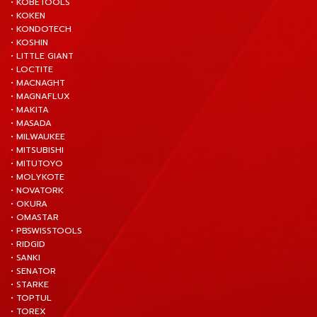
• KOBETOOLS
• KOKEN
• KONDOTECH
• KOSHIN
• LITTLE GIANT
• LOCTITE
• MACNAGHT
• MAGNAFLUX
• MAKITA
• MASADA
• MILWAUKEE
• MITSUBISHI
• MITUTOYO
• MOLYKOTE
• NOVATORK
• OKURA
• OMASTAR
• PBSWISSTOOLS
• RIDGID
• SANKI
• SENATOR
• STARKE
• TOPTUL
• TOREX