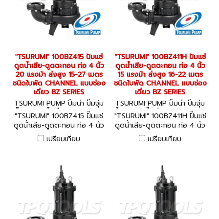
"TSURUMI" 100BZ415 ปั๊มแช่
"TSURUMI" 100BZ411H ปั๊มแช่
ดูดน้ำเสีย-ดูดตะกอน ท่อ 4 นิ้ว
ดูดน้ำเสีย-ดูดตะกอน ท่อ 4 นิ้ว
20 แรงม้า ส่งสูง 15-27 เมตร
15 แรงม้า ส่งสูง 16-22 เมตร
ชนิดใบพัด CHANNEL แบบช่อง
ชนิดใบพัด CHANNEL แบบช่อง
เดี่ยว BZ SERIES
เดี่ยว BZ SERIES
TSURUMI PUMP ปั๊มน้ำ ปั๊มจุ่ม
TSURUMI PUMP ปั๊มน้ำ ปั๊มจุ่ม
ปั๊มบาดาล ปั๊มอื่นๆ 100BZ415
ปั๊มบาดาล ปั๊มอื่นๆ 100BZ411H
"TSURUMI" 100BZ415 ปั๊มแช่
"TSURUMI" 100BZ411H ปั๊มแช่
ดูดน้ำเสีย-ดูดตะกอน ท่อ 4 นิ้ว
ดูดน้ำเสีย-ดูดตะกอน ท่อ 4 นิ้ว
20 แรงม้า ส่งสูง 15-27 เมตร
15 แรงม้า ส่งสูง 16-22 เมตร
เปรียบเทียบ
เปรียบเทียบ
ชนิดใบพัด CHANNEL แบบช่อง
ชนิดใบพัด CHANNEL แบบช่อง
เดี่ยว BZ SERIES
เดี่ยว BZ SERIES