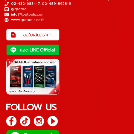
02-432-6834-7
,
02-489-8958-9
@tpqtool
info@tpqtools.com
www.tpqtools.co.th
FOLLOW US