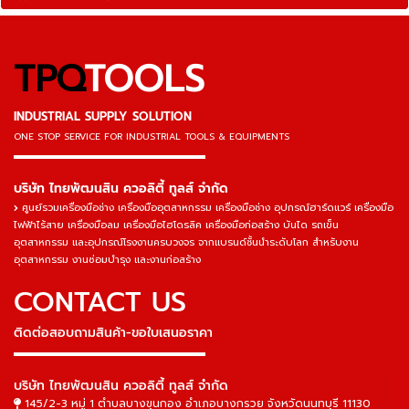
TPQ
TOOLS
INDUSTRIAL SUPPLY SOLUTION
ONE STOP SERVICE
FOR INDUSTRIAL TOOLS & EQUIPMENTS
▬▬▬▬▬▬▬▬▬▬▬▬▬▬▬
บริษัท ไทยพัฒนสิน ควอลิตี้ ทูลส์ จำกัด
ศูนย์รวมเครื่องมือช่าง เครื่องมืออุตสาหกรรม เครื่องมือช่าง อุปกรณ์ฮาร์ดแวร์ เครื่องมือ
ไฟฟ้าไร้สาย เครื่องมือลม เครื่องมือไฮโดรลิค เครื่องมือก่อสร้าง บันได รถเข็น
อุตสาหกรรม และอุปกรณ์โรงงานครบวงจร จากแบรนด์ชั้นนำระดับโลก สำหรับงาน
อุตสาหกรรม งานซ่อมบำรุง และงานก่อสร้าง
CONTACT US
ติดต่อสอบถามสินค้า-ขอใบเสนอราคา
▬▬▬▬▬▬▬▬▬▬▬▬▬▬▬
บริษัท ไทยพัฒนสิน ควอลิตี้ ทูลส์ จำกัด
145/2-3 หมู่ 1 ตำบลบางขุนกอง อำเภอบางกรวย จังหวัดนนทบุรี 11130