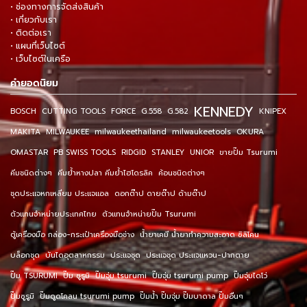
• ช่องทางการจัดส่งสินค้า
• เกี่ยวกับเรา
• ติดต่อเรา
• แผนที่เว็บไซต์
• เว็บไซต์ในเครือ
คำยอดนิยม
KENNEDY
BOSCH
CUTTING TOOLS
FORCE
G.558
G.582
KNIPEX
MAKITA
MILWAUKEE
milwaukeethailand
milwaukeetools
OKURA
OMASTAR
PB SWISS TOOLS
RIDGID
STANLEY
UNIOR
ขายปั๊ม Tsurumi
คีมชนิดต่างๆ
คีมย้ำหางปลา คีมย้ำไฮโดรลิค
ค้อนชนิดต่างๆ
ชุดประแจหกเหลี่ยม ประแจแอล
ดอกต๊าป ดายต๊าป ด้ามต๊าป
ตัวแทนจำหน่ายประเทศไทย
ตัวแทนจำหน่ายปั๊ม Tsurumi
ตู้เครื่องมือ กล่อง-กระเป๋าเครื่องมือช่าง
น้ำยาเคมี น้ำยาทำความสะอาด ซิลิโคน
บล็อกชุด
บันไดอุตสาหกรรม
ประแจชุด
ประแจชุด ประแจแหวน-ปากตาย
ปั๊ม TSURUMI
ปั๊ม ซูรูมิ
ปั๊มจุ่ม tsurumi
ปั๊มจุ่ม tsurumi pump
ปั๊มจุ่มไดโว่
ปั๊มซูรูมิ
ปั๊มดูดโคลน tsurumi pump
ปั๊มน้ำ ปั๊มจุ่ม ปั๊มบาดาล ปั๊มอื่นๆ