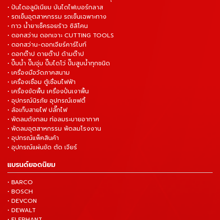
• ปันไดอลูมิเนียม บันไดไฟเบอร์กลาส
• รถเข็นอุตสาหกรรม รถเข็นเฉพาะทาง
• กาว น้ำยาเช็ครอยร้าว ซิลิโคน
• ดอกสว่าน ดอกเจาะ CUTTING TOOLS
• ดอกสว่าน-ดอกเจียร์คาร์ไบท์
• ดอกต๊าป ดายต๊าป ด้ามต๊าป
• ปั๊มน้ำ ปั๊มจุ่ม ปั๊มไดโว่ ปั๊มสูบน้ำทุกชนิด
• เครื่องมือวัดภาคสนาม
• เครื่องเชื่อม ตู้เชื่อมไฟฟ้า
• เครื่องขัดพื้น เครื่องปั่นเงาพื้น
• อุปกรณ์นิรภัย อุปกรณ์เซฟตี้
• ล้อเก็บสายไฟ ปลั๊กไฟ
• พัดลมถังกลม ท่อลมระบายอากาศ
• พัดลมอุตสาหกรรม พัดลมโรงงาน
• อุปกรณ์แพ็คสินค้า
• อุปกรณ์แผ่นขัด ตัด เจียร์
แบรนด์ยอดนิยม
• BARCO
• BOSCH
• DEVCON
• DEWALT
• ELEPHANT