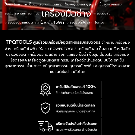
ปั๊มแช่ tsurumi
ปั๊มแช่ tsurumi pump
ปั๊มแช่ดูดโคลน ซูรูมิ
รถเข็นอุตสาหกรรม
เครื่องมือช่าง
รอกโซ่ รอกโยก รอกถ่วง
เครื่องมือลม
เครื่องมือไฟฟ้า
เครื่องมือวัดละเอียด
เครื่องมือไฮโดรลิค
ไขควง
TPQTOOLS
ศูนย์รวมเครื่องมืออุตสาหกรรมครบวงจร
จำหน่ายเครื่องมือ
ช่าง เครื่องมือไฟฟ้า-ไร้สาย POWERTOOLS เครื่องมือลม ปั๊มลม เครื่องมือวัด
ประแจปอนด์ เครื่องมือก่อสร้าง รอก แม่แรง ปั๊มน้ำ ปั๊มจุ่ม ปั๊มไดโว่ เครื่องมือ
ไฮดรอลิค เครื่องดูดฝุ่นอุตสาหกรรม เครื่องฉีดน้ำแรงดัน บันได รถเข็น
อุตสาหกรรม น้ำยากาวเคมีอุตสาหกรรม อุปกรณ์เซฟตี้ และอุปกรณ์โรงงานจาก
แบรนด์ชั้นนำระดับโลก