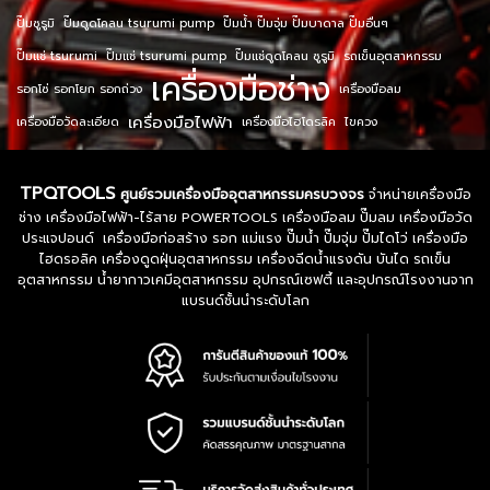
ปั๊มซูรูมิ
ปั๊มดูดโคลน tsurumi pump
ปั๊มน้ำ ปั๊มจุ่ม ปั๊มบาดาล ปั๊มอื่นๆ
ปั๊มแช่ tsurumi
ปั๊มแช่ tsurumi pump
ปั๊มแช่ดูดโคลน ซูรูมิ
รถเข็นอุตสาหกรรม
เครื่องมือช่าง
รอกโซ่ รอกโยก รอกถ่วง
เครื่องมือลม
เครื่องมือไฟฟ้า
เครื่องมือวัดละเอียด
เครื่องมือไฮโดรลิค
ไขควง
TPQTOOLS
ศูนย์รวมเครื่องมืออุตสาหกรรมครบวงจร
จำหน่ายเครื่องมือ
ช่าง เครื่องมือไฟฟ้า-ไร้สาย POWERTOOLS เครื่องมือลม ปั๊มลม เครื่องมือวัด
ประแจปอนด์ เครื่องมือก่อสร้าง รอก แม่แรง ปั๊มน้ำ ปั๊มจุ่ม ปั๊มไดโว่ เครื่องมือ
ไฮดรอลิค เครื่องดูดฝุ่นอุตสาหกรรม เครื่องฉีดน้ำแรงดัน บันได รถเข็น
อุตสาหกรรม น้ำยากาวเคมีอุตสาหกรรม อุปกรณ์เซฟตี้ และอุปกรณ์โรงงานจาก
แบรนด์ชั้นนำระดับโลก