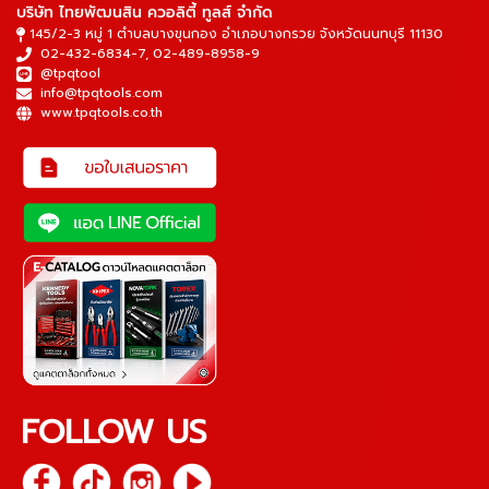
บริษัท ไทยพัฒนสิน ควอลิตี้ ทูลส์ จำกัด
145/2-3 หมู่ 1 ตำบลบางขุนกอง อำเภอบางกรวย จังหวัดนนทบุรี 11130
02-432-6834-7
,
02-489-8958-9
@tpqtool
info@tpqtools.com
www.tpqtools.co.th
FOLLOW US