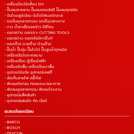
• เครื่องมือเวิร์คช็อป DIY
• ปั๊มลมสายพาน ปั๊มลมออยล์ฟรี ปั๊มลมทุกชนิด
• ปันไดอลูมิเนียม บันไดไฟเบอร์กลาส
• รถเข็นอุตสาหกรรม รถเข็นเฉพาะทาง
• กาว น้ำยาเช็ครอยร้าว ซิลิโคน
• ดอกสว่าน ดอกเจาะ CUTTING TOOLS
• ดอกสว่าน-ดอกเจียร์คาร์ไบท์
• ดอกต๊าป ดายต๊าป ด้ามต๊าป
• ปั๊มน้ำ ปั๊มจุ่ม ปั๊มไดโว่ ปั๊มสูบน้ำทุกชนิด
• เครื่องมือวัดภาคสนาม
• เครื่องเชื่อม ตู้เชื่อมไฟฟ้า
• เครื่องขัดพื้น เครื่องปั่นเงาพื้น
• อุปกรณ์นิรภัย อุปกรณ์เซฟตี้
• ล้อเก็บสายไฟ ปลั๊กไฟ
• พัดลมถังกลม ท่อลมระบายอากาศ
• พัดลมอุตสาหกรรม พัดลมโรงงาน
• อุปกรณ์แพ็คสินค้า
• อุปกรณ์แผ่นขัด ตัด เจียร์
แบรนด์ยอดนิยม
• BARCO
• BOSCH
• DEVCON