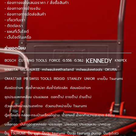
• ช่องทางขอใบเสนอราคา / สั่งซื้อสินค้า
• ช่องทางการชำระเงิน
• ช่องทางการจัดส่งสินค้า
• เกี่ยวกับเรา
• ติดต่อเรา
• แผนที่เว็บไซต์
• เว็บไซต์ในเครือ
คำยอดนิยม
KENNEDY
BOSCH
CUTTING TOOLS
FORCE
G.558
G.582
KNIPEX
MAKITA
MILWAUKEE
milwaukeethailand
milwaukeetools
OKURA
OMASTAR
PB SWISS TOOLS
RIDGID
STANLEY
UNIOR
ขายปั๊ม Tsurumi
คีมชนิดต่างๆ
คีมย้ำหางปลา คีมย้ำไฮโดรลิค
ค้อนชนิดต่างๆ
ชุดประแจหกเหลี่ยม ประแจแอล
ดอกต๊าป ดายต๊าป ด้ามต๊าป
ตัวแทนจำหน่ายประเทศไทย
ตัวแทนจำหน่ายปั๊ม Tsurumi
ตู้เครื่องมือ กล่อง-กระเป๋าเครื่องมือช่าง
น้ำยาเคมี น้ำยาทำความสะอาด ซิลิโคน
บล็อกชุด
บันไดอุตสาหกรรม
ประแจชุด
ประแจชุด ประแจแหวน-ปากตาย
ปั๊ม TSURUMI
ปั๊ม ซูรูมิ
ปั๊มจุ่ม tsurumi
ปั๊มจุ่ม tsurumi pump
ปั๊มจุ่มไดโว่