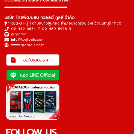
ติดต่อสอบถามสินค้า-ขอใบเสนอราคา
▬▬▬▬▬▬▬▬▬▬▬▬▬▬▬
บริษัท ไทยพัฒนสิน ควอลิตี้ ทูลส์ จำกัด
145/2-3 หมู่ 1 ตำบลบางขุนกอง อำเภอบางกรวย จังหวัดนนทบุรี 11130
02-432-6834-7
,
02-489-8958-9
@tpqtool
info@tpqtools.com
www.tpqtools.co.th
FOLLOW US