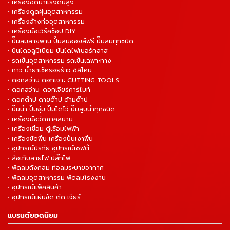
• เครื่องฉีดน้ำแรงดันสูง
• เครื่องดูดฝุ่นอุตสาหกรรม
• เครื่องล้างท่ออุตสาหกรรม
• เครื่องมือเวิร์คช็อป DIY
• ปั๊มลมสายพาน ปั๊มลมออยล์ฟรี ปั๊มลมทุกชนิด
• ปันไดอลูมิเนียม บันไดไฟเบอร์กลาส
• รถเข็นอุตสาหกรรม รถเข็นเฉพาะทาง
• กาว น้ำยาเช็ครอยร้าว ซิลิโคน
• ดอกสว่าน ดอกเจาะ CUTTING TOOLS
• ดอกสว่าน-ดอกเจียร์คาร์ไบท์
• ดอกต๊าป ดายต๊าป ด้ามต๊าป
• ปั๊มน้ำ ปั๊มจุ่ม ปั๊มไดโว่ ปั๊มสูบน้ำทุกชนิด
• เครื่องมือวัดภาคสนาม
• เครื่องเชื่อม ตู้เชื่อมไฟฟ้า
• เครื่องขัดพื้น เครื่องปั่นเงาพื้น
• อุปกรณ์นิรภัย อุปกรณ์เซฟตี้
• ล้อเก็บสายไฟ ปลั๊กไฟ
• พัดลมถังกลม ท่อลมระบายอากาศ
• พัดลมอุตสาหกรรม พัดลมโรงงาน
• อุปกรณ์แพ็คสินค้า
• อุปกรณ์แผ่นขัด ตัด เจียร์
แบรนด์ยอดนิยม