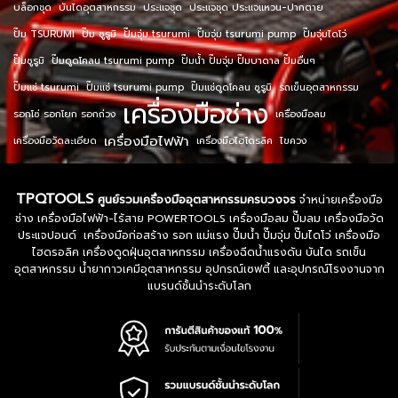
บล็อกชุด
บันไดอุตสาหกรรม
ประแจชุด
ประแจชุด ประแจแหวน-ปากตาย
ปั๊ม TSURUMI
ปั๊ม ซูรูมิ
ปั๊มจุ่ม tsurumi
ปั๊มจุ่ม tsurumi pump
ปั๊มจุ่มไดโว่
ปั๊มซูรูมิ
ปั๊มดูดโคลน tsurumi pump
ปั๊มน้ำ ปั๊มจุ่ม ปั๊มบาดาล ปั๊มอื่นๆ
ปั๊มแช่ tsurumi
ปั๊มแช่ tsurumi pump
ปั๊มแช่ดูดโคลน ซูรูมิ
รถเข็นอุตสาหกรรม
เครื่องมือช่าง
รอกโซ่ รอกโยก รอกถ่วง
เครื่องมือลม
เครื่องมือไฟฟ้า
เครื่องมือวัดละเอียด
เครื่องมือไฮโดรลิค
ไขควง
TPQTOOLS
ศูนย์รวมเครื่องมืออุตสาหกรรมครบวงจร
จำหน่ายเครื่องมือ
ช่าง เครื่องมือไฟฟ้า-ไร้สาย POWERTOOLS เครื่องมือลม ปั๊มลม เครื่องมือวัด
ประแจปอนด์ เครื่องมือก่อสร้าง รอก แม่แรง ปั๊มน้ำ ปั๊มจุ่ม ปั๊มไดโว่ เครื่องมือ
ไฮดรอลิค เครื่องดูดฝุ่นอุตสาหกรรม เครื่องฉีดน้ำแรงดัน บันได รถเข็น
อุตสาหกรรม น้ำยากาวเคมีอุตสาหกรรม อุปกรณ์เซฟตี้ และอุปกรณ์โรงงานจาก
แบรนด์ชั้นนำระดับโลก