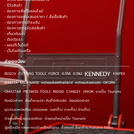
• รีวิวสินค้า
• ช่องทางสั่งซื้อออนไลน์
• ช่องทางขอใบเสนอราคา / สั่งซื้อสินค้า
• ช่องทางการชำระเงิน
• ช่องทางการจัดส่งสินค้า
• เกี่ยวกับเรา
• ติดต่อเรา
• แผนที่เว็บไซต์
• เว็บไซต์ในเครือ
คำยอดนิยม
KENNEDY
BOSCH
CUTTING TOOLS
FORCE
G.558
G.582
KNIPEX
MAKITA
MILWAUKEE
milwaukeethailand
milwaukeetools
OKURA
OMASTAR
PB SWISS TOOLS
RIDGID
STANLEY
UNIOR
ขายปั๊ม Tsurumi
คีมชนิดต่างๆ
คีมย้ำหางปลา คีมย้ำไฮโดรลิค
ค้อนชนิดต่างๆ
ชุดประแจหกเหลี่ยม ประแจแอล
ดอกต๊าป ดายต๊าป ด้ามต๊าป
ตัวแทนจำหน่ายประเทศไทย
ตัวแทนจำหน่ายปั๊ม Tsurumi
ตู้เครื่องมือ กล่อง-กระเป๋าเครื่องมือช่าง
น้ำยาเคมี น้ำยาทำความสะอาด ซิลิโคน