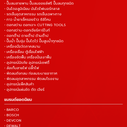
• ปั๊มลมสายพาน ปั๊มลมออยล์ฟรี ปั๊มลมทุกชนิด
• ปันไดอลูมิเนียม บันไดไฟเบอร์กลาส
• รถเข็นอุตสาหกรรม รถเข็นเฉพาะทาง
• กาว น้ำยาเช็ครอยร้าว ซิลิโคน
• ดอกสว่าน ดอกเจาะ CUTTING TOOLS
• ดอกสว่าน-ดอกเจียร์คาร์ไบท์
• ดอกต๊าป ดายต๊าป ด้ามต๊าป
• ปั๊มน้ำ ปั๊มจุ่ม ปั๊มไดโว่ ปั๊มสูบน้ำทุกชนิด
• เครื่องมือวัดภาคสนาม
• เครื่องเชื่อม ตู้เชื่อมไฟฟ้า
• เครื่องขัดพื้น เครื่องปั่นเงาพื้น
• อุปกรณ์นิรภัย อุปกรณ์เซฟตี้
• ล้อเก็บสายไฟ ปลั๊กไฟ
• พัดลมถังกลม ท่อลมระบายอากาศ
• พัดลมอุตสาหกรรม พัดลมโรงงาน
• อุปกรณ์แพ็คสินค้า
• อุปกรณ์แผ่นขัด ตัด เจียร์
แบรนด์ยอดนิยม
• BARCO
• BOSCH
• DEVCON
• DEWALT