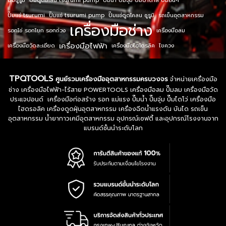
ปั๊มซูรูมิ
ปั๊มดูดโคลน tsurumi pump
ปั๊มน้ำ ปั๊มจุ่ม ปั๊มบาดาล ปั๊มอื่นๆ
ปั๊มแช่ tsurumi
ปั๊มแช่ tsurumi pump
ปั๊มแช่ดูดโคลน ซูรูมิ
รถเข็นอุตสาหกรรม
เครื่องมือช่าง
รอกโซ่ รอกโยก รอกถ่วง
เครื่องมือลม
เครื่องมือไฟฟ้า
เครื่องมือวัดละเอียด
เครื่องมือไฮโดรลิค
ไขควง
TPQTOOLS
ศูนย์รวมเครื่องมืออุตสาหกรรมครบวงจร
จำหน่ายเครื่องมือ
ช่าง เครื่องมือไฟฟ้า-ไร้สาย POWERTOOLS เครื่องมือลม ปั๊มลม เครื่องมือวัด
ประแจปอนด์ เครื่องมือก่อสร้าง รอก แม่แรง ปั๊มน้ำ ปั๊มจุ่ม ปั๊มไดโว่ เครื่องมือ
ไฮดรอลิค เครื่องดูดฝุ่นอุตสาหกรรม เครื่องฉีดน้ำแรงดัน บันได รถเข็น
อุตสาหกรรม น้ำยากาวเคมีอุตสาหกรรม อุปกรณ์เซฟตี้ และอุปกรณ์โรงงานจาก
แบรนด์ชั้นนำระดับโลก