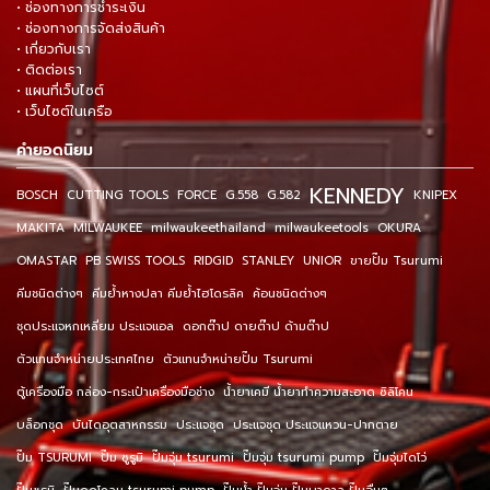
• ช่องทางการชำระเงิน
• ช่องทางการจัดส่งสินค้า
• เกี่ยวกับเรา
• ติดต่อเรา
• แผนที่เว็บไซต์
• เว็บไซต์ในเครือ
คำยอดนิยม
KENNEDY
BOSCH
CUTTING TOOLS
FORCE
G.558
G.582
KNIPEX
MAKITA
MILWAUKEE
milwaukeethailand
milwaukeetools
OKURA
OMASTAR
PB SWISS TOOLS
RIDGID
STANLEY
UNIOR
ขายปั๊ม Tsurumi
คีมชนิดต่างๆ
คีมย้ำหางปลา คีมย้ำไฮโดรลิค
ค้อนชนิดต่างๆ
ชุดประแจหกเหลี่ยม ประแจแอล
ดอกต๊าป ดายต๊าป ด้ามต๊าป
ตัวแทนจำหน่ายประเทศไทย
ตัวแทนจำหน่ายปั๊ม Tsurumi
ตู้เครื่องมือ กล่อง-กระเป๋าเครื่องมือช่าง
น้ำยาเคมี น้ำยาทำความสะอาด ซิลิโคน
บล็อกชุด
บันไดอุตสาหกรรม
ประแจชุด
ประแจชุด ประแจแหวน-ปากตาย
ปั๊ม TSURUMI
ปั๊ม ซูรูมิ
ปั๊มจุ่ม tsurumi
ปั๊มจุ่ม tsurumi pump
ปั๊มจุ่มไดโว่