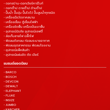
• ดอกสว่าน-ดอกเจียร์คาร์ไบท์
• ดอกต๊าป ดายต๊าป ด้ามต๊าป
• ปั๊มน้ำ ปั๊มจุ่ม ปั๊มไดโว่ ปั๊มสูบน้ำทุกชนิด
• เครื่องมือวัดภาคสนาม
• เครื่องเชื่อม ตู้เชื่อมไฟฟ้า
• เครื่องขัดพื้น เครื่องปั่นเงาพื้น
• อุปกรณ์นิรภัย อุปกรณ์เซฟตี้
• ล้อเก็บสายไฟ ปลั๊กไฟ
• พัดลมถังกลม ท่อลมระบายอากาศ
• พัดลมอุตสาหกรรม พัดลมโรงงาน
• อุปกรณ์แพ็คสินค้า
• อุปกรณ์แผ่นขัด ตัด เจียร์
แบรนด์ยอดนิยม
• BARCO
• BOSCH
• DEVCON
• DEWALT
• ELEPHANT
• FLUKE
• INSIZE
• JUMBO
• KARCHER