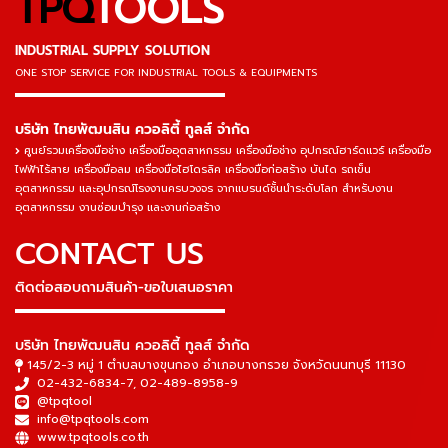
TPQ
TOOLS
INDUSTRIAL SUPPLY SOLUTION
ONE STOP SERVICE
FOR INDUSTRIAL TOOLS & EQUIPMENTS
▬▬▬▬▬▬▬▬▬▬▬▬▬▬▬
บริษัท ไทยพัฒนสิน ควอลิตี้ ทูลส์ จำกัด
ศูนย์รวมเครื่องมือช่าง เครื่องมืออุตสาหกรรม เครื่องมือช่าง อุปกรณ์ฮาร์ดแวร์ เครื่องมือ
ไฟฟ้าไร้สาย เครื่องมือลม เครื่องมือไฮโดรลิค เครื่องมือก่อสร้าง บันได รถเข็น
อุตสาหกรรม และอุปกรณ์โรงงานครบวงจร จากแบรนด์ชั้นนำระดับโลก สำหรับงาน
อุตสาหกรรม งานซ่อมบำรุง และงานก่อสร้าง
CONTACT US
ติดต่อสอบถามสินค้า-ขอใบเสนอราคา
▬▬▬▬▬▬▬▬▬▬▬▬▬▬▬
บริษัท ไทยพัฒนสิน ควอลิตี้ ทูลส์ จำกัด
145/2-3 หมู่ 1 ตำบลบางขุนกอง อำเภอบางกรวย จังหวัดนนทบุรี 11130
02-432-6834-7
,
02-489-8958-9
@tpqtool
info@tpqtools.com
www.tpqtools.co.th