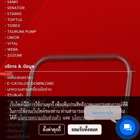
• SANKI
• SENATOR
• STARKE
• TOPTUL
• TOREX
• TSURUMI PUMP
• UNIOR
• VITAL
• WERA
• ZUZUMI
บริการ & ข้อมูล
• ขอใบเสนอราคา
• E-CATALOG DOWNLOND
• บทความสาระเครื่องมือช่าง
• รีวิวสินค้า
• ช่องทางสั่งซื้อออนไลน์
เว็บไซต์นี้มีการใช้งานคุกกี้ เพื่อเพิ่มประสิทธิภาพและประสบการณ์ที่ดี
• ช่องทางขอใบเสนอราคา / สั่งซื้อสินค้า
ในการใช้งานเว็บไซต์ของท่าน ท่านสามารถอ่านรายละเอียดเพิ่มเติม
สอบถาม คลิก
• ช่องทางการชำระเงิน
ได้ที่
นโยบายความเป็นส่วนตัว
และ
นโยบายคุกกี้
• ช่องทางการจัดส่งสินค้า
• เกี่ยวกับเรา
ตั้งค่าคุกกี้
ยอมรับทั้งหมด
• ติดต่อเรา
• แผนที่เว็บไซต์