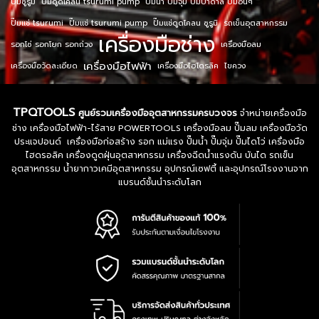
ปั๊มซูรูมิ
ปั๊มดูดโคลน tsurumi pump
ปั๊มน้ำ ปั๊มจุ่ม ปั๊มบาดาล ปั๊มอื่นๆ
ปั๊มแช่ tsurumi
ปั๊มแช่ tsurumi pump
ปั๊มแช่ดูดโคลน ซูรูมิ
รถเข็นอุตสาหกรรม
เครื่องมือช่าง
รอกโซ่ รอกโยก รอกถ่วง
เครื่องมือลม
เครื่องมือไฟฟ้า
เครื่องมือวัดละเอียด
เครื่องมือไฮโดรลิค
ไขควง
TPQTOOLS
ศูนย์รวมเครื่องมืออุตสาหกรรมครบวงจร
จำหน่ายเครื่องมือ
ช่าง เครื่องมือไฟฟ้า-ไร้สาย POWERTOOLS เครื่องมือลม ปั๊มลม เครื่องมือวัด
ประแจปอนด์ เครื่องมือก่อสร้าง รอก แม่แรง ปั๊มน้ำ ปั๊มจุ่ม ปั๊มไดโว่ เครื่องมือ
ไฮดรอลิค เครื่องดูดฝุ่นอุตสาหกรรม เครื่องฉีดน้ำแรงดัน บันได รถเข็น
อุตสาหกรรม น้ำยากาวเคมีอุตสาหกรรม อุปกรณ์เซฟตี้ และอุปกรณ์โรงงานจาก
แบรนด์ชั้นนำระดับโลก