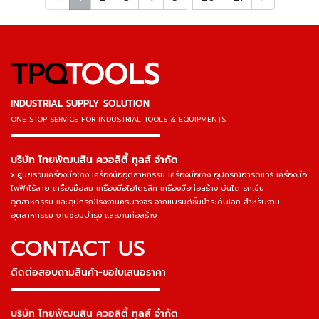
TPQ
TOOLS
INDUSTRIAL SUPPLY SOLUTION
ONE STOP SERVICE
FOR INDUSTRIAL TOOLS & EQUIPMENTS
▬▬▬▬▬▬▬▬▬▬▬▬▬▬▬
บริษัท ไทยพัฒนสิน ควอลิตี้ ทูลส์ จำกัด
ศูนย์รวมเครื่องมือช่าง เครื่องมืออุตสาหกรรม เครื่องมือช่าง อุปกรณ์ฮาร์ดแวร์ เครื่องมือ
ไฟฟ้าไร้สาย เครื่องมือลม เครื่องมือไฮโดรลิค เครื่องมือก่อสร้าง บันได รถเข็น
อุตสาหกรรม และอุปกรณ์โรงงานครบวงจร จากแบรนด์ชั้นนำระดับโลก สำหรับงาน
อุตสาหกรรม งานซ่อมบำรุง และงานก่อสร้าง
CONTACT US
ติดต่อสอบถามสินค้า-ขอใบเสนอราคา
▬▬▬▬▬▬▬▬▬▬▬▬▬▬▬
บริษัท ไทยพัฒนสิน ควอลิตี้ ทูลส์ จำกัด