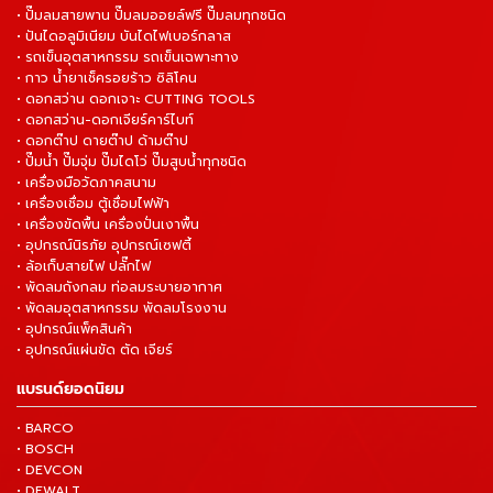
• ปั๊มลมสายพาน ปั๊มลมออยล์ฟรี ปั๊มลมทุกชนิด
• ปันไดอลูมิเนียม บันไดไฟเบอร์กลาส
• รถเข็นอุตสาหกรรม รถเข็นเฉพาะทาง
• กาว น้ำยาเช็ครอยร้าว ซิลิโคน
• ดอกสว่าน ดอกเจาะ CUTTING TOOLS
• ดอกสว่าน-ดอกเจียร์คาร์ไบท์
• ดอกต๊าป ดายต๊าป ด้ามต๊าป
• ปั๊มน้ำ ปั๊มจุ่ม ปั๊มไดโว่ ปั๊มสูบน้ำทุกชนิด
• เครื่องมือวัดภาคสนาม
• เครื่องเชื่อม ตู้เชื่อมไฟฟ้า
• เครื่องขัดพื้น เครื่องปั่นเงาพื้น
• อุปกรณ์นิรภัย อุปกรณ์เซฟตี้
• ล้อเก็บสายไฟ ปลั๊กไฟ
• พัดลมถังกลม ท่อลมระบายอากาศ
• พัดลมอุตสาหกรรม พัดลมโรงงาน
• อุปกรณ์แพ็คสินค้า
• อุปกรณ์แผ่นขัด ตัด เจียร์
แบรนด์ยอดนิยม
• BARCO
• BOSCH
• DEVCON
• DEWALT