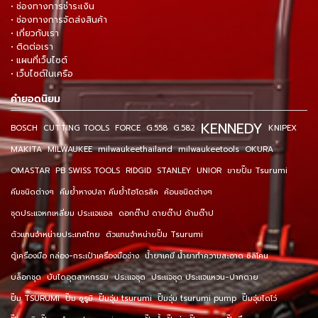
• ช่องทางการชำระเงิน
• ช่องทางการจัดส่งสินค้า
• เกี่ยวกับเรา
• ติดต่อเรา
• แผนที่เว็บไซต์
• เว็บไซต์ในเครือ
คำยอดนิยม
KENNEDY
BOSCH
CUTTING TOOLS
FORCE
G.558
G.582
KNIPEX
MAKITA
MILWAUKEE
milwaukeethailand
milwaukeetools
OKURA
OMASTAR
PB SWISS TOOLS
RIDGID
STANLEY
UNIOR
ขายปั๊ม Tsurumi
คีมชนิดต่างๆ
คีมย้ำหางปลา คีมย้ำไฮโดรลิค
ค้อนชนิดต่างๆ
ชุดประแจหกเหลี่ยม ประแจแอล
ดอกต๊าป ดายต๊าป ด้ามต๊าป
ตัวแทนจำหน่ายประเทศไทย
ตัวแทนจำหน่ายปั๊ม Tsurumi
ตู้เครื่องมือ กล่อง-กระเป๋าเครื่องมือช่าง
น้ำยาเคมี น้ำยาทำความสะอาด ซิลิโคน
บล็อกชุด
บันไดอุตสาหกรรม
ประแจชุด
ประแจชุด ประแจแหวน-ปากตาย
ปั๊ม TSURUMI
ปั๊ม ซูรูมิ
ปั๊มจุ่ม tsurumi
ปั๊มจุ่ม tsurumi pump
ปั๊มจุ่มไดโว่