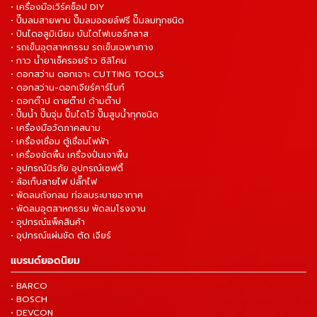
• เครื่องมือเวิร์คช็อป DIY
• ปั๊มลมสายพาน ปั๊มลมออยล์ฟรี ปั๊มลมทุกชนิด
• ปันไดอลูมิเนียม บันไดไฟเบอร์กลาส
• รถเข็นอุตสาหกรรม รถเข็นเฉพาะทาง
• กาว น้ำยาเช็ครอยร้าว ซิลิโคน
• ดอกสว่าน ดอกเจาะ CUTTING TOOLS
• ดอกสว่าน-ดอกเจียร์คาร์ไบท์
• ดอกต๊าป ดายต๊าป ด้ามต๊าป
• ปั๊มน้ำ ปั๊มจุ่ม ปั๊มไดโว่ ปั๊มสูบน้ำทุกชนิด
• เครื่องมือวัดภาคสนาม
• เครื่องเชื่อม ตู้เชื่อมไฟฟ้า
• เครื่องขัดพื้น เครื่องปั่นเงาพื้น
• อุปกรณ์นิรภัย อุปกรณ์เซฟตี้
• ล้อเก็บสายไฟ ปลั๊กไฟ
• พัดลมถังกลม ท่อลมระบายอากาศ
• พัดลมอุตสาหกรรม พัดลมโรงงาน
• อุปกรณ์แพ็คสินค้า
• อุปกรณ์แผ่นขัด ตัด เจียร์
แบรนด์ยอดนิยม
• BARCO
• BOSCH
• DEVCON