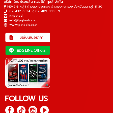
บริษัท ไทยพัฒนสิน ควอลิตี้ ทูลส์ จำกัด
145/2-3 หมู่ 1 ตำบลบางขุนกอง อำเภอบางกรวย จังหวัดนนทบุรี 11130
02-432-6834-7
,
02-489-8958-9
@tpqtool
info@tpqtools.com
www.tpqtools.co.th
FOLLOW US