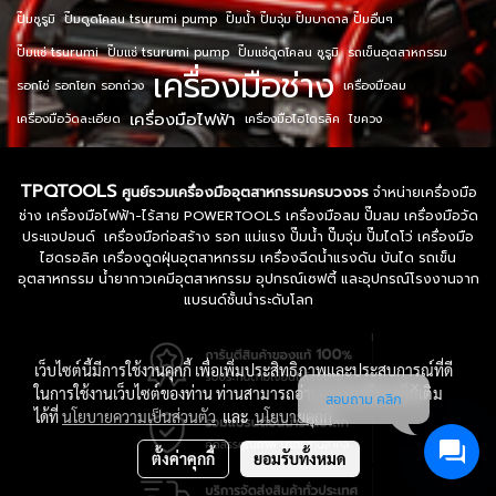
ปั๊มซูรูมิ
ปั๊มดูดโคลน tsurumi pump
ปั๊มน้ำ ปั๊มจุ่ม ปั๊มบาดาล ปั๊มอื่นๆ
ปั๊มแช่ tsurumi
ปั๊มแช่ tsurumi pump
ปั๊มแช่ดูดโคลน ซูรูมิ
รถเข็นอุตสาหกรรม
เครื่องมือช่าง
รอกโซ่ รอกโยก รอกถ่วง
เครื่องมือลม
เครื่องมือไฟฟ้า
เครื่องมือวัดละเอียด
เครื่องมือไฮโดรลิค
ไขควง
TPQTOOLS
ศูนย์รวมเครื่องมืออุตสาหกรรมครบวงจร
จำหน่ายเครื่องมือ
ช่าง เครื่องมือไฟฟ้า-ไร้สาย POWERTOOLS เครื่องมือลม ปั๊มลม เครื่องมือวัด
ประแจปอนด์ เครื่องมือก่อสร้าง รอก แม่แรง ปั๊มน้ำ ปั๊มจุ่ม ปั๊มไดโว่ เครื่องมือ
ไฮดรอลิค เครื่องดูดฝุ่นอุตสาหกรรม เครื่องฉีดน้ำแรงดัน บันได รถเข็น
อุตสาหกรรม น้ำยากาวเคมีอุตสาหกรรม อุปกรณ์เซฟตี้ และอุปกรณ์โรงงานจาก
แบรนด์ชั้นนำระดับโลก
เว็บไซต์นี้มีการใช้งานคุกกี้ เพื่อเพิ่มประสิทธิภาพและประสบการณ์ที่ดี
ในการใช้งานเว็บไซต์ของท่าน ท่านสามารถอ่านรายละเอียดเพิ่มเติม
สอบถาม คลิก
ได้ที่
นโยบายความเป็นส่วนตัว
และ
นโยบายคุกกี้
ตั้งค่าคุกกี้
ยอมรับทั้งหมด