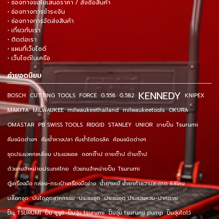
• ช่องทางขอใบเสนอราคา / สั่งซื้อสินค้า
• ช่องทางการชำระเงิน
• ช่องทางการจัดส่งสินค้า
• เกี่ยวกับเรา
• ติดต่อเรา
• แผนที่เว็บไซต์
• เว็บไซต์ในเครือ
คำยอดนิยม
KENNEDY
BOSCH
CUTTING TOOLS
FORCE
G.558
G.582
KNIPEX
MAKITA
MILWAUKEE
milwaukeethailand
milwaukeetools
OKURA
OMASTAR
PB SWISS TOOLS
RIDGID
STANLEY
UNIOR
ขายปั๊ม Tsurumi
คีมชนิดต่างๆ
คีมย้ำหางปลา คีมย้ำไฮโดรลิค
ค้อนชนิดต่างๆ
ชุดประแจหกเหลี่ยม ประแจแอล
ดอกต๊าป ดายต๊าป ด้ามต๊าป
ตัวแทนจำหน่ายประเทศไทย
ตัวแทนจำหน่ายปั๊ม Tsurumi
ตู้เครื่องมือ กล่อง-กระเป๋าเครื่องมือช่าง
น้ำยาเคมี น้ำยาทำความสะอาด ซิลิโคน
บล็อกชุด
บันไดอุตสาหกรรม
ประแจชุด
ประแจชุด ประแจแหวน-ปากตาย
ปั๊ม TSURUMI
ปั๊ม ซูรูมิ
ปั๊มจุ่ม tsurumi
ปั๊มจุ่ม tsurumi pump
ปั๊มจุ่มไดโว่