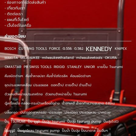
• ช่องทางการจัดส่งสินค้า
• เกี่ยวกับเรา
• ติดต่อเรา
• แผนที่เว็บไซต์
• เว็บไซต์ในเครือ
คำยอดนิยม
KENNEDY
BOSCH
CUTTING TOOLS
FORCE
G.558
G.582
KNIPEX
MAKITA
MILWAUKEE
milwaukeethailand
milwaukeetools
OKURA
OMASTAR
PB SWISS TOOLS
RIDGID
STANLEY
UNIOR
ขายปั๊ม Tsurumi
คีมชนิดต่างๆ
คีมย้ำหางปลา คีมย้ำไฮโดรลิค
ค้อนชนิดต่างๆ
ชุดประแจหกเหลี่ยม ประแจแอล
ดอกต๊าป ดายต๊าป ด้ามต๊าป
ตัวแทนจำหน่ายประเทศไทย
ตัวแทนจำหน่ายปั๊ม Tsurumi
ตู้เครื่องมือ กล่อง-กระเป๋าเครื่องมือช่าง
น้ำยาเคมี น้ำยาทำความสะอาด ซิลิโคน
บล็อกชุด
บันไดอุตสาหกรรม
ประแจชุด
ประแจชุด ประแจแหวน-ปากตาย
ปั๊ม TSURUMI
ปั๊ม ซูรูมิ
ปั๊มจุ่ม tsurumi
ปั๊มจุ่ม tsurumi pump
ปั๊มจุ่มไดโว่
ปั๊มซูรูมิ
ปั๊มดูดโคลน tsurumi pump
ปั๊มน้ำ ปั๊มจุ่ม ปั๊มบาดาล ปั๊มอื่นๆ