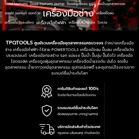
ปั๊มแช่ tsurumi
ปั๊มแช่ tsurumi pump
ปั๊มแช่ดูดโคลน ซูรูมิ
รถเข็นอุตสาหกรรม
เครื่องมือช่าง
รอกโซ่ รอกโยก รอกถ่วง
เครื่องมือลม
เครื่องมือไฟฟ้า
เครื่องมือวัดละเอียด
เครื่องมือไฮโดรลิค
ไขควง
TPQTOOLS
ศูนย์รวมเครื่องมืออุตสาหกรรมครบวงจร
จำหน่ายเครื่องมือ
ช่าง เครื่องมือไฟฟ้า-ไร้สาย POWERTOOLS เครื่องมือลม ปั๊มลม เครื่องมือวัด
ประแจปอนด์ เครื่องมือก่อสร้าง รอก แม่แรง ปั๊มน้ำ ปั๊มจุ่ม ปั๊มไดโว่ เครื่องมือ
ไฮดรอลิค เครื่องดูดฝุ่นอุตสาหกรรม เครื่องฉีดน้ำแรงดัน บันได รถเข็น
อุตสาหกรรม น้ำยากาวเคมีอุตสาหกรรม อุปกรณ์เซฟตี้ และอุปกรณ์โรงงานจาก
แบรนด์ชั้นนำระดับโลก