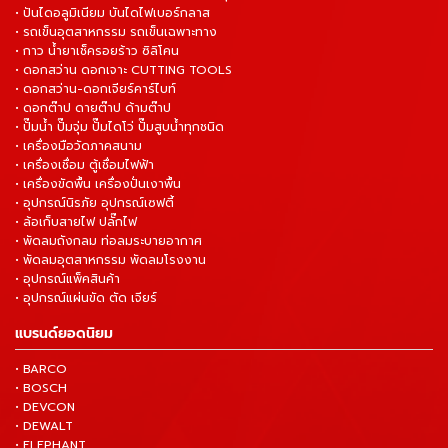
• ปันไดอลูมิเนียม บันไดไฟเบอร์กลาส
• รถเข็นอุตสาหกรรม รถเข็นเฉพาะทาง
• กาว น้ำยาเช็ครอยร้าว ซิลิโคน
• ดอกสว่าน ดอกเจาะ CUTTING TOOLS
• ดอกสว่าน-ดอกเจียร์คาร์ไบท์
• ดอกต๊าป ดายต๊าป ด้ามต๊าป
• ปั๊มน้ำ ปั๊มจุ่ม ปั๊มไดโว่ ปั๊มสูบน้ำทุกชนิด
• เครื่องมือวัดภาคสนาม
• เครื่องเชื่อม ตู้เชื่อมไฟฟ้า
• เครื่องขัดพื้น เครื่องปั่นเงาพื้น
• อุปกรณ์นิรภัย อุปกรณ์เซฟตี้
• ล้อเก็บสายไฟ ปลั๊กไฟ
• พัดลมถังกลม ท่อลมระบายอากาศ
• พัดลมอุตสาหกรรม พัดลมโรงงาน
• อุปกรณ์แพ็คสินค้า
• อุปกรณ์แผ่นขัด ตัด เจียร์
แบรนด์ยอดนิยม
• BARCO
• BOSCH
• DEVCON
• DEWALT
• ELEPHANT