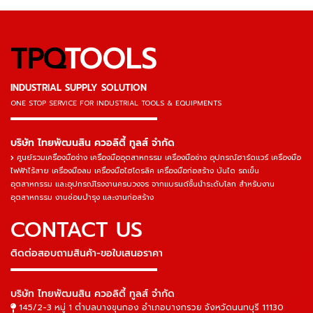
TPQ
TOOLS
INDUSTRIAL SUPPLY SOLUTION
ONE STOP SERVICE
FOR INDUSTRIAL TOOLS & EQUIPMENTS
▬▬▬▬▬▬▬▬▬▬▬▬▬▬▬
บริษัท ไทยพัฒนสิน ควอลิตี้ ทูลส์ จำกัด
ศูนย์รวมเครื่องมือช่าง เครื่องมืออุตสาหกรรม เครื่องมือช่าง อุปกรณ์ฮาร์ดแวร์ เครื่องมือ
ไฟฟ้าไร้สาย เครื่องมือลม เครื่องมือไฮโดรลิค เครื่องมือก่อสร้าง บันได รถเข็น
อุตสาหกรรม และอุปกรณ์โรงงานครบวงจร จากแบรนด์ชั้นนำระดับโลก สำหรับงาน
อุตสาหกรรม งานซ่อมบำรุง และงานก่อสร้าง
CONTACT US
ติดต่อสอบถามสินค้า-ขอใบเสนอราคา
▬▬▬▬▬▬▬▬▬▬▬▬▬▬▬
บริษัท ไทยพัฒนสิน ควอลิตี้ ทูลส์ จำกัด
145/2-3 หมู่ 1 ตำบลบางขุนกอง อำเภอบางกรวย จังหวัดนนทบุรี 11130