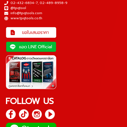
02-432-6834-7
,
02-489-8958-9
@tpqtool
info@tpqtools.com
www.tpqtools.co.th
FOLLOW US