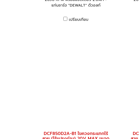
แท่นชาร์จ "DEWALT" ดีวอลท์
เปรียบเทียบ
DCF850D2A-B1 ไขควงกระแทกไร้
DC
สาย (ไร้แปรงถ่าน) 20V MAX ขนาด
สาย