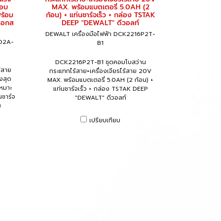
รอบ
MAX. พร้อมแบตเตอรี่ 5.0AH (2
ร้อม
ก้อน) + แท่นชาร์จเร็ว + กล่อง TSTAK
ดดอกส
DEEP "DEWALT" ดีวอลท์
DEWALT เครื่องมือไฟฟ้า DCK2216P2T-
5D2A-
B1
DCK2216P2T-B1 ชุดคอมโบสว่าน
้สาย
กระแทกไร้สาย+เครื่องเจียรไร้สาย 20V
งสุด
MAX. พร้อมแบตเตอรี่ 5.0AH (2 ก้อน) +
หมาะ
แท่นชาร์จเร็ว + กล่อง TSTAK DEEP
นชาร์จ
"DEWALT" ดีวอลท์
)
เปรียบเทียบ