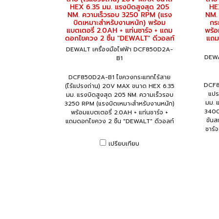
HEX 6.35 มม. แรงบิดสูงสุด 205
HE
NM. ความเร็วรอบ 3250 RPM (แรง
NM.
บิดเหมาะสำหรับงานหนัก) พร้อม
กร
แบตเตอรี่ 2.0AH + แท่นชาร์จ + แถม
พร้อ
ดอกไขควง 2 ชิ้น "DEWALT" ดีวอลท์
แถม
DEWALT เครื่องมือไฟฟ้า DCF850D2A-
DEWA
B1
DCF850D2A-B1 ไขควงกระแทกไร้สาย
DCF8
(ไร้แปรงถ่าน) 20V MAX ขนาด HEX 6.35
แปร
มม. แรงบิดสูงสุด 205 NM. ความเร็วรอบ
มม. 
3250 RPM (แรงบิดเหมาะสำหรับงานหนัก)
3400
พร้อมแบตเตอรี่ 2.0AH + แท่นชาร์จ +
ขันส
แถมดอกไขควง 2 ชิ้น "DEWALT" ดีวอลท์
ชาร์
เปรียบเทียบ