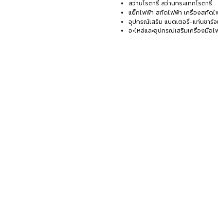
สว่านโรตารี่ สว่านกระแทกโรตารี่
แย็กไฟฟ้า สกัดไฟฟ้า เครื่องสกัดไ
อุปกรณ์เสริม แบตเตอรี่-แท่นชาร์จ
อะไหล่และอุปกรณ์เสริมเครื่องมือไ