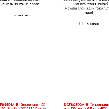
แท่นชาร์จ "DEWALT" ดีวอลท์
3000 RPM พร้อมแบตเตอรี่
POWERSTACK 3.5AH "DEWALT"
วอลท์
เปรียบเทียบ
เปรียบเทียบ
F845D1A-B1 ไขควงกระแทกไร้
DCF805D2A-B1 ไขควงกระแทก
 (ไร้แปรงถ่าน) 20V MAX ขนาด
สาย 12V ขนาด 6.5 มม.(HEX)