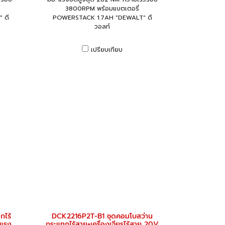
3800RPM พร้อมแบตเตอรี่
 ดี
POWERSTACK 1.7AH "DEWALT" ดี
วอลท์
เปรียบเทียบ
ไร้
DCK2216P2T-B1 ชุดคอมโบสว่าน
 แรง
กระแทกไร้สาย+เครื่องเจียรไร้สาย 20V