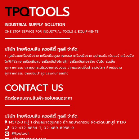
TPQ
TOOLS
INDUSTRIAL SUPPLY SOLUTION
ONE STOP SERVICE
FOR INDUSTRIAL TOOLS & EQUIPMENTS
▬▬▬▬▬▬▬▬▬▬▬▬▬▬▬
บริษัท ไทยพัฒนสิน ควอลิตี้ ทูลส์ จำกัด
ศูนย์รวมเครื่องมือช่าง เครื่องมืออุตสาหกรรม เครื่องมือช่าง อุปกรณ์ฮาร์ดแวร์ เครื่องมือ
ไฟฟ้าไร้สาย เครื่องมือลม เครื่องมือไฮโดรลิค เครื่องมือก่อสร้าง บันได รถเข็น
อุตสาหกรรม และอุปกรณ์โรงงานครบวงจร จากแบรนด์ชั้นนำระดับโลก สำหรับงาน
อุตสาหกรรม งานซ่อมบำรุง และงานก่อสร้าง
CONTACT US
ติดต่อสอบถามสินค้า-ขอใบเสนอราคา
▬▬▬▬▬▬▬▬▬▬▬▬▬▬▬
บริษัท ไทยพัฒนสิน ควอลิตี้ ทูลส์ จำกัด
145/2-3 หมู่ 1 ตำบลบางขุนกอง อำเภอบางกรวย จังหวัดนนทบุรี 11130
02-432-6834-7
,
02-489-8958-9
@tpqtool