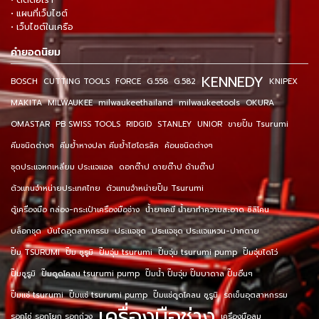
• ติดต่อเรา
• แผนที่เว็บไซต์
• เว็บไซต์ในเครือ
คำยอดนิยม
KENNEDY
BOSCH
CUTTING TOOLS
FORCE
G.558
G.582
KNIPEX
MAKITA
MILWAUKEE
milwaukeethailand
milwaukeetools
OKURA
OMASTAR
PB SWISS TOOLS
RIDGID
STANLEY
UNIOR
ขายปั๊ม Tsurumi
คีมชนิดต่างๆ
คีมย้ำหางปลา คีมย้ำไฮโดรลิค
ค้อนชนิดต่างๆ
ชุดประแจหกเหลี่ยม ประแจแอล
ดอกต๊าป ดายต๊าป ด้ามต๊าป
ตัวแทนจำหน่ายประเทศไทย
ตัวแทนจำหน่ายปั๊ม Tsurumi
ตู้เครื่องมือ กล่อง-กระเป๋าเครื่องมือช่าง
น้ำยาเคมี น้ำยาทำความสะอาด ซิลิโคน
บล็อกชุด
บันไดอุตสาหกรรม
ประแจชุด
ประแจชุด ประแจแหวน-ปากตาย
ปั๊ม TSURUMI
ปั๊ม ซูรูมิ
ปั๊มจุ่ม tsurumi
ปั๊มจุ่ม tsurumi pump
ปั๊มจุ่มไดโว่
ปั๊มซูรูมิ
ปั๊มดูดโคลน tsurumi pump
ปั๊มน้ำ ปั๊มจุ่ม ปั๊มบาดาล ปั๊มอื่นๆ
ปั๊มแช่ tsurumi
ปั๊มแช่ tsurumi pump
ปั๊มแช่ดูดโคลน ซูรูมิ
รถเข็นอุตสาหกรรม
เครื่องมือช่าง
รอกโซ่ รอกโยก รอกถ่วง
เครื่องมือลม