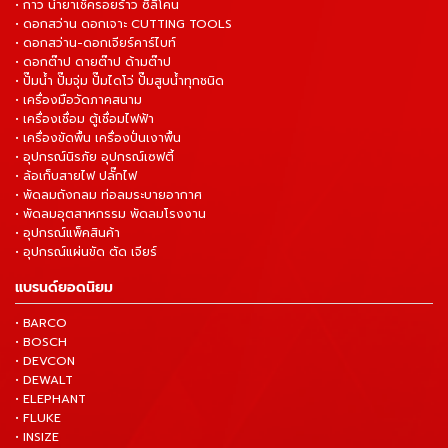
• กาว น้ำยาเช็ครอยร้าว ซิลิโคน
• ดอกสว่าน ดอกเจาะ CUTTING TOOLS
• ดอกสว่าน-ดอกเจียร์คาร์ไบท์
• ดอกต๊าป ดายต๊าป ด้ามต๊าป
• ปั๊มน้ำ ปั๊มจุ่ม ปั๊มไดโว่ ปั๊มสูบน้ำทุกชนิด
• เครื่องมือวัดภาคสนาม
• เครื่องเชื่อม ตู้เชื่อมไฟฟ้า
• เครื่องขัดพื้น เครื่องปั่นเงาพื้น
• อุปกรณ์นิรภัย อุปกรณ์เซฟตี้
• ล้อเก็บสายไฟ ปลั๊กไฟ
• พัดลมถังกลม ท่อลมระบายอากาศ
• พัดลมอุตสาหกรรม พัดลมโรงงาน
• อุปกรณ์แพ็คสินค้า
• อุปกรณ์แผ่นขัด ตัด เจียร์
แบรนด์ยอดนิยม
• BARCO
• BOSCH
• DEVCON
• DEWALT
• ELEPHANT
• FLUKE
• INSIZE