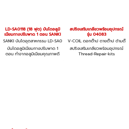
LD-SA0118 (18 ฟุต) บันไดอลูมิ
สปริงเสริมเกลียวพร้อมอุปกรณ์
เนียมกางปรับพาด 1 ตอน SANKI
รุ่น 04083
SANKI บันไดอุตสาหกรรม LD-SA0
V-COIL ดอกต๊าป ดายต๊าป ด้ามต๊
118
าป ชุดสปริงซ่อมเกลียว 04083
บันไดอลูมิเนียมกางปรับพาด 1
สปริงเสริมเกลียวพร้อมอุปกรณ์
ตอน ทำจากอลูมิเนียมคุณภาพดี
Thread-Repair-kits
รับน้ำหนักได้ 150 กก.