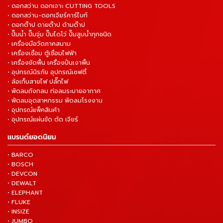
• ดอกสว่าน ดอกเจาะ CUTTING TOOLS
• ดอกสว่าน-ดอกเจียร์คาร์ไบท์
• ดอกต๊าป ดายต๊าป ด้ามต๊าป
• ปั๊มน้ำ ปั๊มจุ่ม ปั๊มไดโว่ ปั๊มสูบน้ำทุกชนิด
• เครื่องมือวัดภาคสนาม
• เครื่องเชื่อม ตู้เชื่อมไฟฟ้า
• เครื่องขัดพื้น เครื่องปั่นเงาพื้น
• อุปกรณ์นิรภัย อุปกรณ์เซฟตี้
• ล้อเก็บสายไฟ ปลั๊กไฟ
• พัดลมถังกลม ท่อลมระบายอากาศ
• พัดลมอุตสาหกรรม พัดลมโรงงาน
• อุปกรณ์แพ็คสินค้า
• อุปกรณ์แผ่นขัด ตัด เจียร์
แบรนด์ยอดนิยม
• BARCO
• BOSCH
• DEVCON
• DEWALT
• ELEPHANT
• FLUKE
• INSIZE
• JUMBO