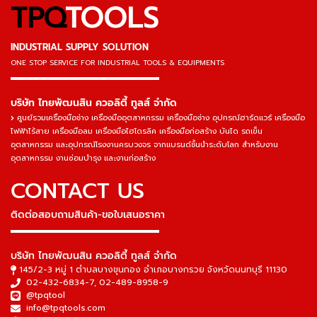
TPQ
TOOLS
INDUSTRIAL SUPPLY SOLUTION
ONE STOP SERVICE
FOR INDUSTRIAL TOOLS & EQUIPMENTS
▬▬▬▬▬▬▬▬▬▬▬▬▬▬▬
บริษัท ไทยพัฒนสิน ควอลิตี้ ทูลส์ จำกัด
ศูนย์รวมเครื่องมือช่าง เครื่องมืออุตสาหกรรม เครื่องมือช่าง อุปกรณ์ฮาร์ดแวร์ เครื่องมือ
ไฟฟ้าไร้สาย เครื่องมือลม เครื่องมือไฮโดรลิค เครื่องมือก่อสร้าง บันได รถเข็น
อุตสาหกรรม และอุปกรณ์โรงงานครบวงจร จากแบรนด์ชั้นนำระดับโลก สำหรับงาน
อุตสาหกรรม งานซ่อมบำรุง และงานก่อสร้าง
CONTACT US
ติดต่อสอบถามสินค้า-ขอใบเสนอราคา
▬▬▬▬▬▬▬▬▬▬▬▬▬▬▬
บริษัท ไทยพัฒนสิน ควอลิตี้ ทูลส์ จำกัด
145/2-3 หมู่ 1 ตำบลบางขุนกอง อำเภอบางกรวย จังหวัดนนทบุรี 11130
02-432-6834-7
,
02-489-8958-9
@tpqtool
info@tpqtools.com