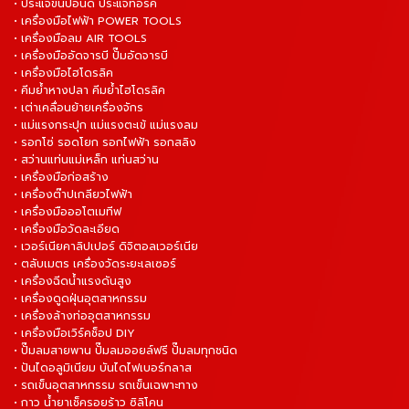
• ประแจขันปอนด์ ประแจทอร์ค
• เครื่องมือไฟฟ้า POWER TOOLS
• เครื่องมือลม AIR TOOLS
• เครื่องมืออัดจารบี ปั๊มอัดจารบี
• เครื่องมือไฮโดรลิค
• คีมย้ำหางปลา คีมย้ำไฮโดรลิค
• เต่าเคลื่อนย้ายเครื่องจักร
• แม่แรงกระปุก แม่แรงตะเข้ แม่แรงลม
• รอกโซ่ รอดโยก รอกไฟฟ้า รอกสลิง
• สว่านแท่นแม่เหล็ก แท่นสว่าน
• เครื่องมือก่อสร้าง
• เครื่องต๊าปเกลียวไฟฟ้า
• เครื่องมือออโตเมทีฟ
• เครื่องมือวัดละเอียด
• เวอร์เนียคาลิปเปอร์ ดิจิตอลเวอร์เนีย
• ตลับเมตร เครื่องวัดระยะเลเซอร์
• เครื่องฉีดน้ำแรงดันสูง
• เครื่องดูดฝุ่นอุตสาหกรรม
• เครื่องล้างท่ออุตสาหกรรม
• เครื่องมือเวิร์คช็อป DIY
• ปั๊มลมสายพาน ปั๊มลมออยล์ฟรี ปั๊มลมทุกชนิด
• ปันไดอลูมิเนียม บันไดไฟเบอร์กลาส
• รถเข็นอุตสาหกรรม รถเข็นเฉพาะทาง
• กาว น้ำยาเช็ครอยร้าว ซิลิโคน