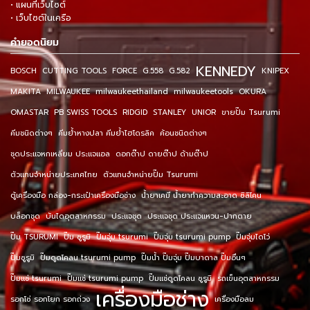
• แผนที่เว็บไซต์
• เว็บไซต์ในเครือ
คำยอดนิยม
KENNEDY
BOSCH
CUTTING TOOLS
FORCE
G.558
G.582
KNIPEX
MAKITA
MILWAUKEE
milwaukeethailand
milwaukeetools
OKURA
OMASTAR
PB SWISS TOOLS
RIDGID
STANLEY
UNIOR
ขายปั๊ม Tsurumi
คีมชนิดต่างๆ
คีมย้ำหางปลา คีมย้ำไฮโดรลิค
ค้อนชนิดต่างๆ
ชุดประแจหกเหลี่ยม ประแจแอล
ดอกต๊าป ดายต๊าป ด้ามต๊าป
ตัวแทนจำหน่ายประเทศไทย
ตัวแทนจำหน่ายปั๊ม Tsurumi
ตู้เครื่องมือ กล่อง-กระเป๋าเครื่องมือช่าง
น้ำยาเคมี น้ำยาทำความสะอาด ซิลิโคน
บล็อกชุด
บันไดอุตสาหกรรม
ประแจชุด
ประแจชุด ประแจแหวน-ปากตาย
ปั๊ม TSURUMI
ปั๊ม ซูรูมิ
ปั๊มจุ่ม tsurumi
ปั๊มจุ่ม tsurumi pump
ปั๊มจุ่มไดโว่
ปั๊มซูรูมิ
ปั๊มดูดโคลน tsurumi pump
ปั๊มน้ำ ปั๊มจุ่ม ปั๊มบาดาล ปั๊มอื่นๆ
ปั๊มแช่ tsurumi
ปั๊มแช่ tsurumi pump
ปั๊มแช่ดูดโคลน ซูรูมิ
รถเข็นอุตสาหกรรม
เครื่องมือช่าง
รอกโซ่ รอกโยก รอกถ่วง
เครื่องมือลม