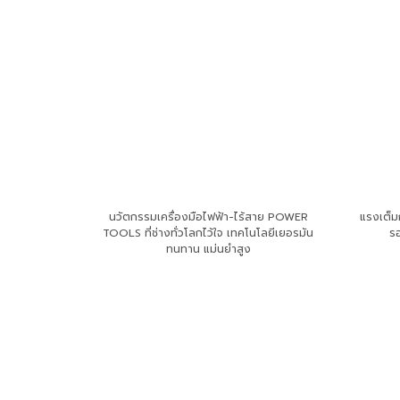
นวัตกรรมเครื่องมือไฟฟ้า-ไร้สาย POWER
แรงเต็มก
TOOLS ที่ช่างทั่วโลกไว้ใจ เทคโนโลยีเยอรมัน
ร
ทนทาน แม่นยำสูง