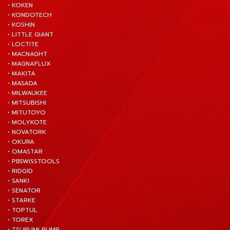
• KOKEN
• KONDOTECH
• KOSHIN
• LITTLE GIANT
• LOCTITE
• MACNAGHT
• MAGNAFLUX
• MAKITA
• MASADA
• MILWAUKEE
• MITSUBISHI
• MITUTOYO
• MOLYKOTE
• NOVATORK
• OKURA
• OMASTAR
• PBSWISSTOOLS
• RIDGID
• SANKI
• SENATOR
• STARKE
• TOPTUL
• TOREX
• TSURUMI PUMP