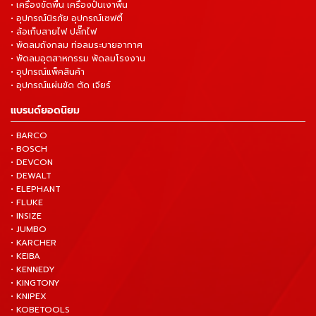
• เครื่องขัดพื้น เครื่องปั่นเงาพื้น
• อุปกรณ์นิรภัย อุปกรณ์เซฟตี้
• ล้อเก็บสายไฟ ปลั๊กไฟ
• พัดลมถังกลม ท่อลมระบายอากาศ
• พัดลมอุตสาหกรรม พัดลมโรงงาน
• อุปกรณ์แพ็คสินค้า
• อุปกรณ์แผ่นขัด ตัด เจียร์
แบรนด์ยอดนิยม
• BARCO
• BOSCH
• DEVCON
• DEWALT
• ELEPHANT
• FLUKE
• INSIZE
• JUMBO
• KARCHER
• KEIBA
• KENNEDY
• KINGTONY
• KNIPEX
• KOBETOOLS