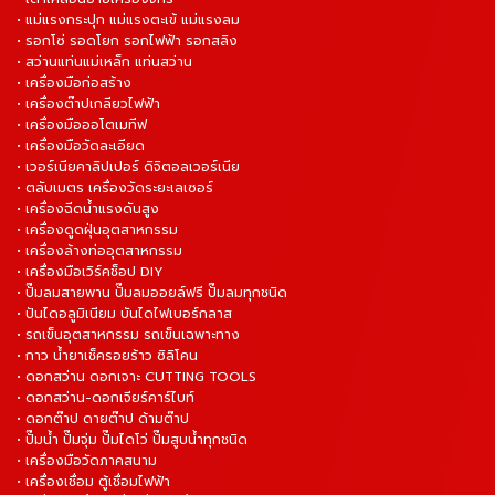
• แม่แรงกระปุก แม่แรงตะเข้ แม่แรงลม
• รอกโซ่ รอดโยก รอกไฟฟ้า รอกสลิง
• สว่านแท่นแม่เหล็ก แท่นสว่าน
• เครื่องมือก่อสร้าง
• เครื่องต๊าปเกลียวไฟฟ้า
• เครื่องมือออโตเมทีฟ
• เครื่องมือวัดละเอียด
• เวอร์เนียคาลิปเปอร์ ดิจิตอลเวอร์เนีย
• ตลับเมตร เครื่องวัดระยะเลเซอร์
• เครื่องฉีดน้ำแรงดันสูง
• เครื่องดูดฝุ่นอุตสาหกรรม
• เครื่องล้างท่ออุตสาหกรรม
• เครื่องมือเวิร์คช็อป DIY
• ปั๊มลมสายพาน ปั๊มลมออยล์ฟรี ปั๊มลมทุกชนิด
• ปันไดอลูมิเนียม บันไดไฟเบอร์กลาส
• รถเข็นอุตสาหกรรม รถเข็นเฉพาะทาง
• กาว น้ำยาเช็ครอยร้าว ซิลิโคน
• ดอกสว่าน ดอกเจาะ CUTTING TOOLS
• ดอกสว่าน-ดอกเจียร์คาร์ไบท์
• ดอกต๊าป ดายต๊าป ด้ามต๊าป
• ปั๊มน้ำ ปั๊มจุ่ม ปั๊มไดโว่ ปั๊มสูบน้ำทุกชนิด
• เครื่องมือวัดภาคสนาม
• เครื่องเชื่อม ตู้เชื่อมไฟฟ้า