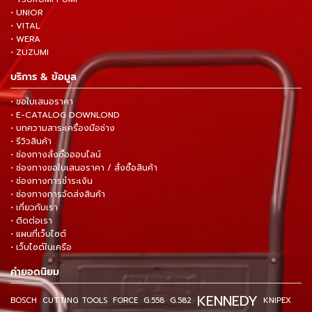
• UNIOR
• VITAL
• WERA
• ZUZUMI
บริการ & ข้อมูล
• ขอใบเสนอราคา
• E-CATALOG DOWNLOND
• บทความสาระเครื่องมือช่าง
• รีวิวสินค้า
• ช่องทางสั่งซื้อออนไลน์
• ช่องทางขอใบเสนอราคา / สั่งซื้อสินค้า
• ช่องทางการชำระเงิน
• ช่องทางการจัดส่งสินค้า
• เกี่ยวกับเรา
• ติดต่อเรา
• แผนที่เว็บไซต์
• เว็บไซต์ในเครือ
คำยอดนิยม
KENNEDY
BOSCH
CUTTING TOOLS
FORCE
G.558
G.582
KNIPEX