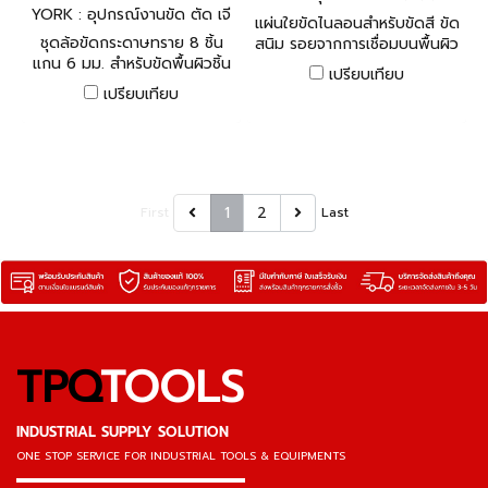
YORK : อุปกรณ์งานขัด ตัด เจี
ยร์
แผ่นใยขัดไนลอนสำหรับขัดสี ขัด
ยร์
ชุดล้อขัดกระดาษทราย 8 ชิ้น
สนิม รอยจากการเชื่อมบนพื้นผิว
แกน 6 มม. สำหรับขัดพื้นผิวชิ้น
งาน
เปรียบเทียบ
งาน
เปรียบเทียบ
1
2
First
Last
TPQ
TOOLS
INDUSTRIAL SUPPLY SOLUTION
ONE STOP SERVICE
FOR INDUSTRIAL TOOLS & EQUIPMENTS
▬▬▬▬▬▬▬▬▬▬▬▬▬▬▬