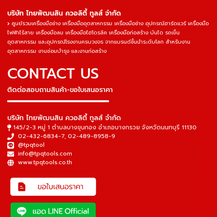
บริษัท ไทยพัฒนสิน ควอลิตี้ ทูลส์ จำกัด
ศูนย์รวมเครื่องมือช่าง เครื่องมืออุตสาหกรรม เครื่องมือช่าง อุปกรณ์ฮาร์ดแวร์ เครื่องมือ
ไฟฟ้าไร้สาย เครื่องมือลม เครื่องมือไฮโดรลิค เครื่องมือก่อสร้าง บันได รถเข็น
อุตสาหกรรม และอุปกรณ์โรงงานครบวงจร จากแบรนด์ชั้นนำระดับโลก สำหรับงาน
อุตสาหกรรม งานซ่อมบำรุง และงานก่อสร้าง
CONTACT US
ติดต่อสอบถามสินค้า-ขอใบเสนอราคา
▬▬▬▬▬▬▬▬▬▬▬▬▬▬▬
บริษัท ไทยพัฒนสิน ควอลิตี้ ทูลส์ จำกัด
145/2-3 หมู่ 1 ตำบลบางขุนกอง อำเภอบางกรวย จังหวัดนนทบุรี 11130
02-432-6834-7
,
02-489-8958-9
@tpqtool
info@tpqtools.com
www.tpqtools.co.th