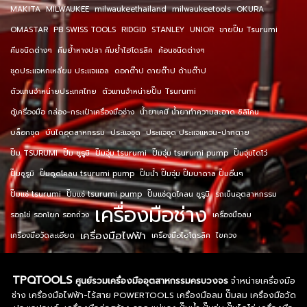
MAKITA
MILWAUKEE
milwaukeethailand
milwaukeetools
OKURA
OMASTAR
PB SWISS TOOLS
RIDGID
STANLEY
UNIOR
ขายปั๊ม Tsurumi
คีมชนิดต่างๆ
คีมย้ำหางปลา คีมย้ำไฮโดรลิค
ค้อนชนิดต่างๆ
ชุดประแจหกเหลี่ยม ประแจแอล
ดอกต๊าป ดายต๊าป ด้ามต๊าป
ตัวแทนจำหน่ายประเทศไทย
ตัวแทนจำหน่ายปั๊ม Tsurumi
ตู้เครื่องมือ กล่อง-กระเป๋าเครื่องมือช่าง
น้ำยาเคมี น้ำยาทำความสะอาด ซิลิโคน
บล็อกชุด
บันไดอุตสาหกรรม
ประแจชุด
ประแจชุด ประแจแหวน-ปากตาย
ปั๊ม TSURUMI
ปั๊ม ซูรูมิ
ปั๊มจุ่ม tsurumi
ปั๊มจุ่ม tsurumi pump
ปั๊มจุ่มไดโว่
ปั๊มซูรูมิ
ปั๊มดูดโคลน tsurumi pump
ปั๊มน้ำ ปั๊มจุ่ม ปั๊มบาดาล ปั๊มอื่นๆ
ปั๊มแช่ tsurumi
ปั๊มแช่ tsurumi pump
ปั๊มแช่ดูดโคลน ซูรูมิ
รถเข็นอุตสาหกรรม
เครื่องมือช่าง
รอกโซ่ รอกโยก รอกถ่วง
เครื่องมือลม
เครื่องมือไฟฟ้า
เครื่องมือวัดละเอียด
เครื่องมือไฮโดรลิค
ไขควง
TPQTOOLS
ศูนย์รวมเครื่องมืออุตสาหกรรมครบวงจร
จำหน่ายเครื่องมือ
ช่าง เครื่องมือไฟฟ้า-ไร้สาย POWERTOOLS เครื่องมือลม ปั๊มลม เครื่องมือวัด