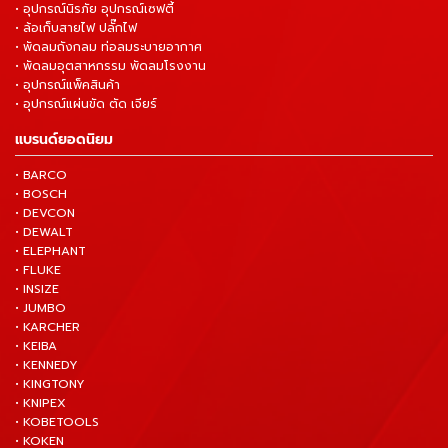
• อุปกรณ์นิรภัย อุปกรณ์เซฟตี้
• ล้อเก็บสายไฟ ปลั๊กไฟ
• พัดลมถังกลม ท่อลมระบายอากาศ
• พัดลมอุตสาหกรรม พัดลมโรงงาน
• อุปกรณ์แพ็คสินค้า
• อุปกรณ์แผ่นขัด ตัด เจียร์
แบรนด์ยอดนิยม
• BARCO
• BOSCH
• DEVCON
• DEWALT
• ELEPHANT
• FLUKE
• INSIZE
• JUMBO
• KARCHER
• KEIBA
• KENNEDY
• KINGTONY
• KNIPEX
• KOBETOOLS
• KOKEN