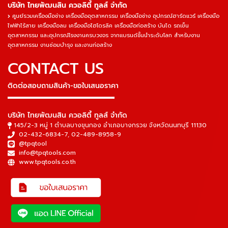
บริษัท ไทยพัฒนสิน ควอลิตี้ ทูลส์ จำกัด
ศูนย์รวมเครื่องมือช่าง เครื่องมืออุตสาหกรรม เครื่องมือช่าง อุปกรณ์ฮาร์ดแวร์ เครื่องมือ
ไฟฟ้าไร้สาย เครื่องมือลม เครื่องมือไฮโดรลิค เครื่องมือก่อสร้าง บันได รถเข็น
อุตสาหกรรม และอุปกรณ์โรงงานครบวงจร จากแบรนด์ชั้นนำระดับโลก สำหรับงาน
อุตสาหกรรม งานซ่อมบำรุง และงานก่อสร้าง
CONTACT US
ติดต่อสอบถามสินค้า-ขอใบเสนอราคา
▬▬▬▬▬▬▬▬▬▬▬▬▬▬▬
บริษัท ไทยพัฒนสิน ควอลิตี้ ทูลส์ จำกัด
145/2-3 หมู่ 1 ตำบลบางขุนกอง อำเภอบางกรวย จังหวัดนนทบุรี 11130
02-432-6834-7
,
02-489-8958-9
@tpqtool
info@tpqtools.com
www.tpqtools.co.th