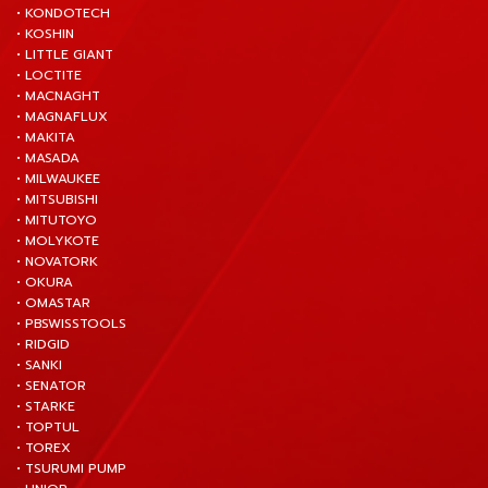
• KONDOTECH
• KOSHIN
• LITTLE GIANT
• LOCTITE
• MACNAGHT
• MAGNAFLUX
• MAKITA
• MASADA
• MILWAUKEE
• MITSUBISHI
• MITUTOYO
• MOLYKOTE
• NOVATORK
• OKURA
• OMASTAR
• PBSWISSTOOLS
• RIDGID
• SANKI
• SENATOR
• STARKE
• TOPTUL
• TOREX
• TSURUMI PUMP