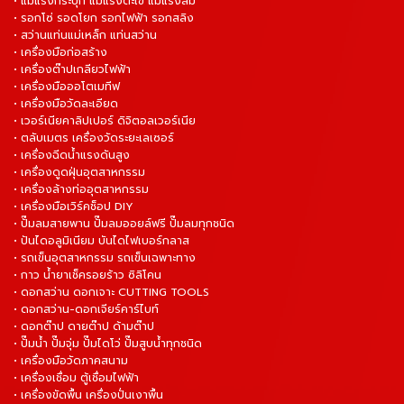
• แม่แรงกระปุก แม่แรงตะเข้ แม่แรงลม
• รอกโซ่ รอดโยก รอกไฟฟ้า รอกสลิง
• สว่านแท่นแม่เหล็ก แท่นสว่าน
• เครื่องมือก่อสร้าง
• เครื่องต๊าปเกลียวไฟฟ้า
• เครื่องมือออโตเมทีฟ
• เครื่องมือวัดละเอียด
• เวอร์เนียคาลิปเปอร์ ดิจิตอลเวอร์เนีย
• ตลับเมตร เครื่องวัดระยะเลเซอร์
• เครื่องฉีดน้ำแรงดันสูง
• เครื่องดูดฝุ่นอุตสาหกรรม
• เครื่องล้างท่ออุตสาหกรรม
• เครื่องมือเวิร์คช็อป DIY
• ปั๊มลมสายพาน ปั๊มลมออยล์ฟรี ปั๊มลมทุกชนิด
• ปันไดอลูมิเนียม บันไดไฟเบอร์กลาส
• รถเข็นอุตสาหกรรม รถเข็นเฉพาะทาง
• กาว น้ำยาเช็ครอยร้าว ซิลิโคน
• ดอกสว่าน ดอกเจาะ CUTTING TOOLS
• ดอกสว่าน-ดอกเจียร์คาร์ไบท์
• ดอกต๊าป ดายต๊าป ด้ามต๊าป
• ปั๊มน้ำ ปั๊มจุ่ม ปั๊มไดโว่ ปั๊มสูบน้ำทุกชนิด
• เครื่องมือวัดภาคสนาม
• เครื่องเชื่อม ตู้เชื่อมไฟฟ้า
• เครื่องขัดพื้น เครื่องปั่นเงาพื้น