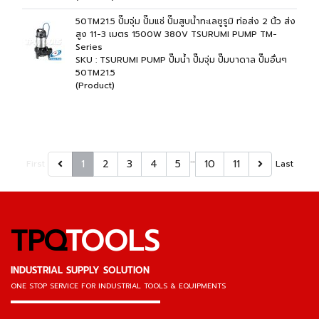
50TM21.5 ปั๊มจุ่ม ปั๊มแช่ ปั๊มสูบน้ำทะเลซูรูมิ ท่อส่ง 2 นิ้ว ส่ง
สูง 11-3 เมตร 1500W 380V TSURUMI PUMP TM-
Series
SKU : TSURUMI PUMP ปั๊มน้ำ ปั๊มจุ่ม ปั๊มบาดาล ปั๊มอื่นๆ
50TM21.5
(Product)
…
1
2
3
4
5
10
11
First
Last
TPQ
TOOLS
INDUSTRIAL SUPPLY SOLUTION
ONE STOP SERVICE
FOR INDUSTRIAL TOOLS & EQUIPMENTS
▬▬▬▬▬▬▬▬▬▬▬▬▬▬▬