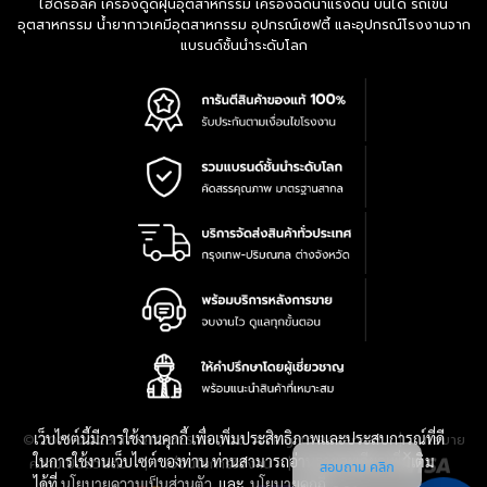
ไฮดรอลิค เครื่องดูดฝุ่นอุตสาหกรรม เครื่องฉีดน้ำแรงดัน บันได รถเข็น
อุตสาหกรรม น้ำยากาวเคมีอุตสาหกรรม อุปกรณ์เซฟตี้ และอุปกรณ์โรงงานจาก
แบรนด์ชั้นนำระดับโลก
เว็บไซต์นี้มีการใช้งานคุกกี้ เพื่อเพิ่มประสิทธิภาพและประสบการณ์ที่ดี
|
นโยบาย
© 2016-2028 TPQTOOLS Co., Ltd. All Rights Reserved.
ในการใช้งานเว็บไซต์ของท่าน ท่านสามารถอ่านรายละเอียดเพิ่มเติม
ความเป็นส่วนตัว
|
เงื่อนไขการใช้งาน
|
แผนที่สินค้า
สอบถาม คลิก
ได้ที่
นโยบายความเป็นส่วนตัว
และ
นโยบายคุกกี้