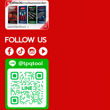
FOLLOW US