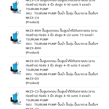
NKZ3-C4 ปั๊มสูบตะกอน ปั๊มสูบน้ำที่มีดินทรายปน (งาน
ก่อสร้าง) ท่อส่ง 4 นิ้ว ส่งสูง 4-10 เมตร 5 แรงม้า
TSURUMI PUMP
SKU : TSURUMI PUMP ปั๊มน้ำ ปั๊มจุ่ม ปั๊มบาดาล ปั๊มอื่นๆ
NKZ3-C4
(Product)
NKZ3-80H ปั๊มสูบตะกอน ปั๊มสูบน้ำที่มีดินทรายปน (งาน
ก่อสร้าง) ท่อส่ง 3 นิ้ว ส่งสูง 8-22 เมตร 7.5 แรงม้า
TSURUMI PUMP
SKU : TSURUMI PUMP ปั๊มน้ำ ปั๊มจุ่ม ปั๊มบาดาล ปั๊มอื่นๆ
NKZ3-80H
(Product)
NKZ3-D3 ปั๊มสูบตะกอน ปั๊มสูบน้ำที่มีดินทรายปน (งาน
ก่อสร้าง) ท่อส่ง 3 นิ้ว ส่งสูง 4-15 เมตร 5 แรงม้า
TSURUMI PUMP
SKU : TSURUMI PUMP ปั๊มน้ำ ปั๊มจุ่ม ปั๊มบาดาล ปั๊มอื่นๆ
NKZ3-D3
(Product)
NKZ3-C3 ปั๊มสูบตะกอน ปั๊มสูบน้ำที่มีดินทรายปน (งาน
ก่อสร้าง) ท่อส่ง 3 นิ้ว ส่งสูง 4-10 เมตร 3 แรงม้า
TSURUMI PUMP
SKU : TSURUMI PUMP ปั๊มน้ำ ปั๊มจุ่ม ปั๊มบาดาล ปั๊มอื่นๆ