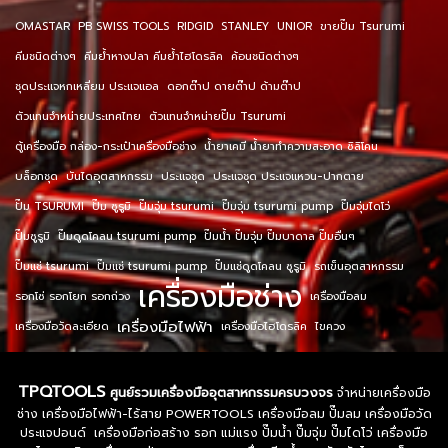
OMASTAR
PB SWISS TOOLS
RIDGID
STANLEY
UNIOR
ขายปั๊ม Tsurumi
คีมชนิดต่างๆ
คีมย้ำหางปลา คีมย้ำไฮโดรลิค
ค้อนชนิดต่างๆ
ชุดประแจหกเหลี่ยม ประแจแอล
ดอกต๊าป ดายต๊าป ด้ามต๊าป
ตัวแทนจำหน่ายประเทศไทย
ตัวแทนจำหน่ายปั๊ม Tsurumi
ตู้เครื่องมือ กล่อง-กระเป๋าเครื่องมือช่าง
น้ำยาเคมี น้ำยาทำความสะอาด ซิลิโคน
บล็อกชุด
บันไดอุตสาหกรรม
ประแจชุด
ประแจชุด ประแจแหวน-ปากตาย
ปั๊ม TSURUMI
ปั๊ม ซูรูมิ
ปั๊มจุ่ม tsurumi
ปั๊มจุ่ม tsurumi pump
ปั๊มจุ่มไดโว่
ปั๊มซูรูมิ
ปั๊มดูดโคลน tsurumi pump
ปั๊มน้ำ ปั๊มจุ่ม ปั๊มบาดาล ปั๊มอื่นๆ
ปั๊มแช่ tsurumi
ปั๊มแช่ tsurumi pump
ปั๊มแช่ดูดโคลน ซูรูมิ
รถเข็นอุตสาหกรรม
เครื่องมือช่าง
รอกโซ่ รอกโยก รอกถ่วง
เครื่องมือลม
เครื่องมือไฟฟ้า
เครื่องมือวัดละเอียด
เครื่องมือไฮโดรลิค
ไขควง
TPQTOOLS
ศูนย์รวมเครื่องมืออุตสาหกรรมครบวงจร
จำหน่ายเครื่องมือ
ช่าง เครื่องมือไฟฟ้า-ไร้สาย POWERTOOLS เครื่องมือลม ปั๊มลม เครื่องมือวัด
ประแจปอนด์ เครื่องมือก่อสร้าง รอก แม่แรง ปั๊มน้ำ ปั๊มจุ่ม ปั๊มไดโว่ เครื่องมือ