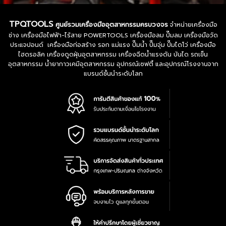
TPQTOOLS
ศูนย์รวมเครื่องมืออุตสาหกรรมครบวงจร
จำหน่ายเครื่องมือ
ช่าง เครื่องมือไฟฟ้า-ไร้สาย POWERTOOLS เครื่องมือลม ปั๊มลม เครื่องมือวัด
ประแจปอนด์ เครื่องมือก่อสร้าง รอก แม่แรง ปั๊มน้ำ ปั๊มจุ่ม ปั๊มไดโว่ เครื่องมือ
ไฮดรอลิค เครื่องดูดฝุ่นอุตสาหกรรม เครื่องฉีดน้ำแรงดัน บันได รถเข็น
อุตสาหกรรม น้ำยากาวเคมีอุตสาหกรรม อุปกรณ์เซฟตี้ และอุปกรณ์โรงงานจาก
แบรนด์ชั้นนำระดับโลก