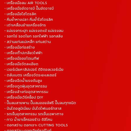
• เครื่องมือลม AIR TOOLS
• เครื่องมืออัดจารบี ปั๊มอัดจารบี
• เครื่องมือไฮโดรลิค
• คีมย้ำหางปลา คีมย้ำไฮโดรลิค
• เต่าเคลื่อนย้ายเครื่องจักร
• แม่แรงกระปุก แม่แรงตะเข้ แม่แรงลม
• รอกโซ่ รอดโยก รอกไฟฟ้า รอกสลิง
• สว่านแท่นแม่เหล็ก แท่นสว่าน
• เครื่องมือก่อสร้าง
• เครื่องต๊าปเกลียวไฟฟ้า
• เครื่องมือออโตเมทีฟ
• เครื่องมือวัดละเอียด
• เวอร์เนียคาลิปเปอร์ ดิจิตอลเวอร์เนีย
• ตลับเมตร เครื่องวัดระยะเลเซอร์
• เครื่องฉีดน้ำแรงดันสูง
• เครื่องดูดฝุ่นอุตสาหกรรม
• เครื่องล้างท่ออุตสาหกรรม
• เครื่องมือเวิร์คช็อป DIY
• ปั๊มลมสายพาน ปั๊มลมออยล์ฟรี ปั๊มลมทุกชนิด
• ปันไดอลูมิเนียม บันไดไฟเบอร์กลาส
• รถเข็นอุตสาหกรรม รถเข็นเฉพาะทาง
• กาว น้ำยาเช็ครอยร้าว ซิลิโคน
• ดอกสว่าน ดอกเจาะ CUTTING TOOLS
• ดอกสว่าน-ดอกเจียร์คาร์ไบท์