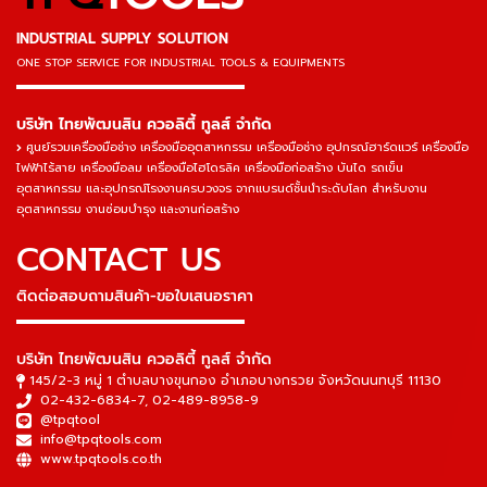
INDUSTRIAL SUPPLY SOLUTION
ONE STOP SERVICE
FOR INDUSTRIAL TOOLS & EQUIPMENTS
▬▬▬▬▬▬▬▬▬▬▬▬▬▬▬
บริษัท ไทยพัฒนสิน ควอลิตี้ ทูลส์ จำกัด
ศูนย์รวมเครื่องมือช่าง เครื่องมืออุตสาหกรรม เครื่องมือช่าง อุปกรณ์ฮาร์ดแวร์ เครื่องมือ
ไฟฟ้าไร้สาย เครื่องมือลม เครื่องมือไฮโดรลิค เครื่องมือก่อสร้าง บันได รถเข็น
อุตสาหกรรม และอุปกรณ์โรงงานครบวงจร จากแบรนด์ชั้นนำระดับโลก สำหรับงาน
อุตสาหกรรม งานซ่อมบำรุง และงานก่อสร้าง
CONTACT US
ติดต่อสอบถามสินค้า-ขอใบเสนอราคา
▬▬▬▬▬▬▬▬▬▬▬▬▬▬▬
บริษัท ไทยพัฒนสิน ควอลิตี้ ทูลส์ จำกัด
145/2-3 หมู่ 1 ตำบลบางขุนกอง อำเภอบางกรวย จังหวัดนนทบุรี 11130
02-432-6834-7
,
02-489-8958-9
@tpqtool
info@tpqtools.com
www.tpqtools.co.th