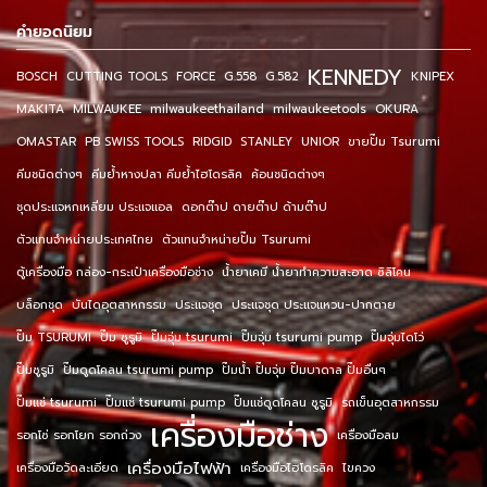
คำยอดนิยม
KENNEDY
BOSCH
CUTTING TOOLS
FORCE
G.558
G.582
KNIPEX
MAKITA
MILWAUKEE
milwaukeethailand
milwaukeetools
OKURA
OMASTAR
PB SWISS TOOLS
RIDGID
STANLEY
UNIOR
ขายปั๊ม Tsurumi
คีมชนิดต่างๆ
คีมย้ำหางปลา คีมย้ำไฮโดรลิค
ค้อนชนิดต่างๆ
ชุดประแจหกเหลี่ยม ประแจแอล
ดอกต๊าป ดายต๊าป ด้ามต๊าป
ตัวแทนจำหน่ายประเทศไทย
ตัวแทนจำหน่ายปั๊ม Tsurumi
ตู้เครื่องมือ กล่อง-กระเป๋าเครื่องมือช่าง
น้ำยาเคมี น้ำยาทำความสะอาด ซิลิโคน
บล็อกชุด
บันไดอุตสาหกรรม
ประแจชุด
ประแจชุด ประแจแหวน-ปากตาย
ปั๊ม TSURUMI
ปั๊ม ซูรูมิ
ปั๊มจุ่ม tsurumi
ปั๊มจุ่ม tsurumi pump
ปั๊มจุ่มไดโว่
ปั๊มซูรูมิ
ปั๊มดูดโคลน tsurumi pump
ปั๊มน้ำ ปั๊มจุ่ม ปั๊มบาดาล ปั๊มอื่นๆ
ปั๊มแช่ tsurumi
ปั๊มแช่ tsurumi pump
ปั๊มแช่ดูดโคลน ซูรูมิ
รถเข็นอุตสาหกรรม
เครื่องมือช่าง
รอกโซ่ รอกโยก รอกถ่วง
เครื่องมือลม
เครื่องมือไฟฟ้า
เครื่องมือวัดละเอียด
เครื่องมือไฮโดรลิค
ไขควง