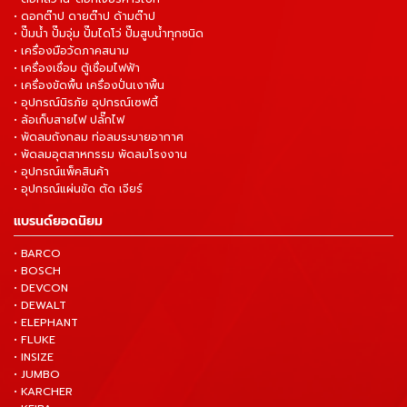
• ดอกต๊าป ดายต๊าป ด้ามต๊าป
• ปั๊มน้ำ ปั๊มจุ่ม ปั๊มไดโว่ ปั๊มสูบน้ำทุกชนิด
• เครื่องมือวัดภาคสนาม
• เครื่องเชื่อม ตู้เชื่อมไฟฟ้า
• เครื่องขัดพื้น เครื่องปั่นเงาพื้น
• อุปกรณ์นิรภัย อุปกรณ์เซฟตี้
• ล้อเก็บสายไฟ ปลั๊กไฟ
• พัดลมถังกลม ท่อลมระบายอากาศ
• พัดลมอุตสาหกรรม พัดลมโรงงาน
• อุปกรณ์แพ็คสินค้า
• อุปกรณ์แผ่นขัด ตัด เจียร์
แบรนด์ยอดนิยม
• BARCO
• BOSCH
• DEVCON
• DEWALT
• ELEPHANT
• FLUKE
• INSIZE
• JUMBO
• KARCHER