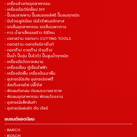
• เครื่องล้างท่ออุตสาหกรรม
• เครื่องมือเวิร์คช็อป DIY
• ปั๊มลมสายพาน ปั๊มลมออยล์ฟรี ปั๊มลมทุกชนิด
• ปันไดอลูมิเนียม บันไดไฟเบอร์กลาส
• รถเข็นอุตสาหกรรม รถเข็นเฉพาะทาง
• กาว น้ำยาเช็ครอยร้าว ซิลิโคน
• ดอกสว่าน ดอกเจาะ CUTTING TOOLS
• ดอกสว่าน-ดอกเจียร์คาร์ไบท์
• ดอกต๊าป ดายต๊าป ด้ามต๊าป
• ปั๊มน้ำ ปั๊มจุ่ม ปั๊มไดโว่ ปั๊มสูบน้ำทุกชนิด
• เครื่องมือวัดภาคสนาม
• เครื่องเชื่อม ตู้เชื่อมไฟฟ้า
• เครื่องขัดพื้น เครื่องปั่นเงาพื้น
• อุปกรณ์นิรภัย อุปกรณ์เซฟตี้
• ล้อเก็บสายไฟ ปลั๊กไฟ
• พัดลมถังกลม ท่อลมระบายอากาศ
• พัดลมอุตสาหกรรม พัดลมโรงงาน
• อุปกรณ์แพ็คสินค้า
• อุปกรณ์แผ่นขัด ตัด เจียร์
แบรนด์ยอดนิยม
• BARCO
• BOSCH