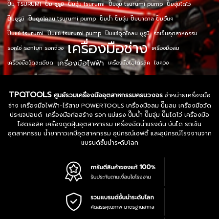
ปั๊ม TSURUMI
ปั๊ม ซูรูมิ
ปั๊มจุ่ม tsurumi
ปั๊มจุ่ม tsurumi pump
ปั๊มจุ่มไดโว่
ปั๊มซูรูมิ
ปั๊มดูดโคลน tsurumi pump
ปั๊มน้ำ ปั๊มจุ่ม ปั๊มบาดาล ปั๊มอื่นๆ
ปั๊มแช่ tsurumi
ปั๊มแช่ tsurumi pump
ปั๊มแช่ดูดโคลน ซูรูมิ
รถเข็นอุตสาหกรรม
เครื่องมือช่าง
รอกโซ่ รอกโยก รอกถ่วง
เครื่องมือลม
เครื่องมือไฟฟ้า
เครื่องมือวัดละเอียด
เครื่องมือไฮโดรลิค
ไขควง
TPQTOOLS
ศูนย์รวมเครื่องมืออุตสาหกรรมครบวงจร
จำหน่ายเครื่องมือ
ช่าง เครื่องมือไฟฟ้า-ไร้สาย POWERTOOLS เครื่องมือลม ปั๊มลม เครื่องมือวัด
ประแจปอนด์ เครื่องมือก่อสร้าง รอก แม่แรง ปั๊มน้ำ ปั๊มจุ่ม ปั๊มไดโว่ เครื่องมือ
ไฮดรอลิค เครื่องดูดฝุ่นอุตสาหกรรม เครื่องฉีดน้ำแรงดัน บันได รถเข็น
อุตสาหกรรม น้ำยากาวเคมีอุตสาหกรรม อุปกรณ์เซฟตี้ และอุปกรณ์โรงงานจาก
แบรนด์ชั้นนำระดับโลก