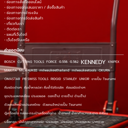
• ช่องทางสั่งซื้อออนไลน์
• ช่องทางขอใบเสนอราคา / สั่งซื้อสินค้า
• ช่องทางการชำระเงิน
• ช่องทางการจัดส่งสินค้า
• เกี่ยวกับเรา
• ติดต่อเรา
• แผนที่เว็บไซต์
• เว็บไซต์ในเครือ
คำยอดนิยม
KENNEDY
BOSCH
CUTTING TOOLS
FORCE
G.558
G.582
KNIPEX
MAKITA
MILWAUKEE
milwaukeethailand
milwaukeetools
OKURA
OMASTAR
PB SWISS TOOLS
RIDGID
STANLEY
UNIOR
ขายปั๊ม Tsurumi
คีมชนิดต่างๆ
คีมย้ำหางปลา คีมย้ำไฮโดรลิค
ค้อนชนิดต่างๆ
ชุดประแจหกเหลี่ยม ประแจแอล
ดอกต๊าป ดายต๊าป ด้ามต๊าป
ตัวแทนจำหน่ายประเทศไทย
ตัวแทนจำหน่ายปั๊ม Tsurumi
ตู้เครื่องมือ กล่อง-กระเป๋าเครื่องมือช่าง
น้ำยาเคมี น้ำยาทำความสะอาด ซิลิโคน
บล็อกชุด
บันไดอุตสาหกรรม
ประแจชุด
ประแจชุด ประแจแหวน-ปากตาย