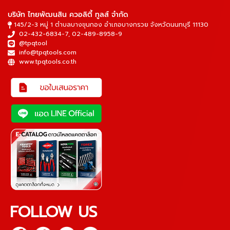
บริษัท ไทยพัฒนสิน ควอลิตี้ ทูลส์ จำกัด
145/2-3 หมู่ 1 ตำบลบางขุนกอง อำเภอบางกรวย จังหวัดนนทบุรี 11130
02-432-6834-7
,
02-489-8958-9
@tpqtool
info@tpqtools.com
www.tpqtools.co.th
FOLLOW US