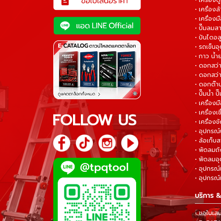
• เครื่อง
• เครื่อง
• เครื่องม
• ปั๊มลมส
• ปันไดอล
• รถเข็น
• กาว น้ำ
• ดอกสว
• ดอกสว่า
• ดอกต๊า
• ปั๊มน้ำ ป
• เครื่อง
• เครื่องเช
FOLLOW US
• เครื่องขั
• อุปกรณ์
• ล้อเก็บ
• พัดลมถ
• พัดลมอ
• อุปกรณ์
• อุปกรณ์แ
บริการ &
• ขอใบเส