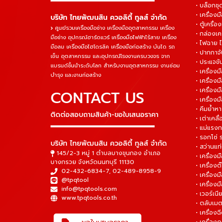
• บล็อกชุด
• เครื่องม
บริษัท ไทยพัฒนสิน ควอลิตี้ ทูลส์ จำกัด
• ตู้เครื่อง
ศูนย์รวมเครื่องมือช่าง เครื่องมืออุตสาหกรรม เครื่อง
• กล่องเคร
มือช่าง อุปกรณ์ฮาร์ดแวร์ เครื่องมือไฟฟ้าไร้สาย เครื่อง
• ไฟฉาย 
มือลม เครื่องมือไฮโดรลิค เครื่องมือก่อสร้าง บันได รถ
• ปากกาจั
เข็น อุตสาหกรรม และอุปกรณ์โรงงานครบวงจร จาก
• ประแจข
แบรนด์ชั้นนำระดับโลก สำหรับงานอุตสาหกรรม งานซ่อม
• เครื่อ
บำรุง และงานก่อสร้าง
• เครื่อ
• เครื่องม
CONTACT US
• เครื่อง
• คีมย้ำห
ติดต่อสอบถามสินค้า-ขอใบเสนอราคา
• เต่าเคลื
▬▬▬▬▬▬▬▬▬▬▬▬▬▬▬
• แม่แรงก
• รอกโซ่
บริษัท ไทยพัฒนสิน ควอลิตี้ ทูลส์ จำกัด
• สว่านแท
145/2-3 หมู่ 1 ตำบลบางขุนกอง อำเภอ
• เครื่องม
บางกรวย จังหวัดนนทบุรี 11130
• เครื่อง
02-432-6834-7
,
02-489-8958-9
• เครื่อง
@tpqtool
• เครื่องม
info@tpqtools.com
• เวอร์เนี
www.tpqtools.co.th
• ตลับเมต
• เครื่อง