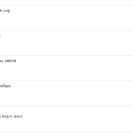
le Lug
R
มม. UNIOR
กที่สุด!
อ 912/1, 911/1