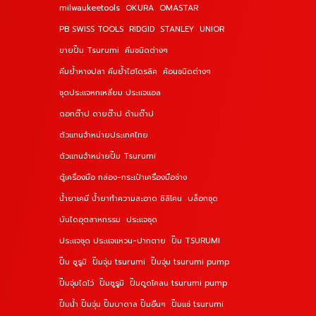
milwaukeetools
OKURA
OMASTAR
PB SWISS TOOLS
RIDGID
STANLEY
UNIOR
ขายปั๊ม Tsurumi
คีมชนิดต่างๆ
คีมย้ำหางปลา คีมย้ำไฮโดรลิค
ค้อนชนิดต่างๆ
ชุดประแจหกเหลี่ยม ประแจแอล
ดอกต๊าป ดายต๊าป ด้ามต๊าป
ตัวแทนจำหน่ายประเทศไทย
ตัวแทนจำหน่ายปั๊ม Tsurumi
ตู้เครื่องมือ กล่อง-กระเป๋าเครื่องมือช่าง
น้ำยาเคมี น้ำยาทำความสะอาด ซิลิโคน
บล็อกชุด
บันไดอุตสาหกรรม
ประแจชุด
ประแจชุด ประแจแหวน-ปากตาย
ปั๊ม TSURUMI
ปั๊ม ซูรูมิ
ปั๊มจุ่ม tsurumi
ปั๊มจุ่ม tsurumi pump
ปั๊มจุ่มไดโว่
ปั๊มซูรูมิ
ปั๊มดูดโคลน tsurumi pump
ปั๊มน้ำ ปั๊มจุ่ม ปั๊มบาดาล ปั๊มอื่นๆ
ปั๊มแช่ tsurumi