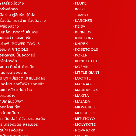
 เครื่องมือช่าง
• FLUKE
ือช่างจัดชุด
• INSIZE
มือช่าง ตู้ลิ้นชัก ตู้มีล้อ
• JUMBO
ื่องมือ กระเป๋าเครื่องมือช่าง
• KARCHER
ไฟส่องสว่าง
• KEIBA
บเหล็ก ปากกาจับชิ้นงาน
• KENNEDY
ันปอนด์ ประแจทอร์ค
• KINGTONY
งมือไฟฟ้า POWER TOOLS
• KNIPEX
งมือลม AIR TOOLS
• KOBETOOLS
ืออัดจารบี ปั๊มอัดจารบี
• KOKEN
มือไฮโดรลิค
• KONDOTECH
างปลา คีมย้ำไฮโดรลิค
• KOSHIN
่อนย้ายเครื่องจักร
• LITTLE GIANT
ระปุก แม่แรงตะเข้ แม่แรงลม
• LOCTITE
 รอดโยก รอกไฟฟ้า รอกสลิง
• MACNAGHT
่นแม่เหล็ก แท่นสว่าน
• MAGNAFLUX
ือก่อสร้าง
• MAKITA
ต๊าปเกลียวไฟฟ้า
• MASADA
มือออโตเมทีฟ
• MILWAUKEE
ือวัดละเอียด
• MITSUBISHI
ยคาลิปเปอร์ ดิจิตอลเวอร์เนีย
• MITUTOYO
ร เครื่องวัดระยะเลเซอร์
• MOLYKOTE
ฉีดน้ำแรงดันสูง
• NOVATORK