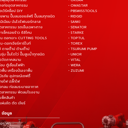
ดูดฝุ่นอุตสาหกรรม
• OKURA
ล้างท่ออุตสาหกรรม
• OMASTAR
ือเวิร์คช็อป DIY
• PBSWISSTOOLS
ายพาน ปั๊มลมออยล์ฟรี ปั๊มลมทุกชนิด
• RIDGID
ูมิเนียม บันไดไฟเบอร์กลาส
• SANKI
อุตสาหกรรม รถเข็นเฉพาะทาง
• SENATOR
ยาเช็ครอยร้าว ซิลิโคน
• STARKE
่าน ดอกเจาะ CUTTING TOOLS
• TOPTUL
น-ดอกเจียร์คาร์ไบท์
• TOREX
ป ดายต๊าป ด้ามต๊าป
• TSURUMI PUMP
ั๊มจุ่ม ปั๊มไดโว่ ปั๊มสูบน้ำทุกชนิด
• UNIOR
มือวัดภาคสนาม
• VITAL
ื่อม ตู้เชื่อมไฟฟ้า
• WERA
ดพื้น เครื่องปั่นเงาพื้น
• ZUZUMI
นิรภัย อุปกรณ์เซฟตี้
สายไฟ ปลั๊กไฟ
ังกลม ท่อลมระบายอากาศ
ุตสาหกรรม พัดลมโรงงาน
แพ็คสินค้า
ผ่นขัด ตัด เจียร์
 ข้อมูล
นอราคา