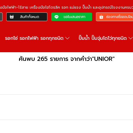
ื่องมือไฟฟ้า-ไร้สาย เครื่องมือไฮโดรลิค รอก แม่แรง ปั๊มน้ำ และอุปกรณ์โรงงานคร
รอกโซ่ รอกไฟฟ้า รอกทุกชนิด
ปั๊มน้ำ ปั๊มจุ่มไดโว่ทุกชนิด
ค้นพบ 265 รายการ จากคำว่า"UNIOR"