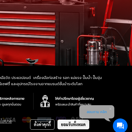
อวัด ประแจปอนด์ เครื่องมือก่อสร้าง รอก แม่แรง ปั๊มน้ำ ปั๊มจุ่ม
รณ์เซฟตี้ และอุปกรณ์โรงงานจากแบรนด์ชั้นนำระดับโลก
สอบถาม คลิก
นโยบาย
ตั้งค่าคุกกี้
ยอมรับทั้งหมด