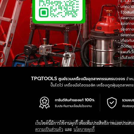
• E-CA
• บทความส
• รีวิวสินค
• ช่องทาง
• ช่องทาง
• ช่องทาง
• ช่องทาง
• เกี่ยวกับ
• ติดต่อเ
• แผนที่เว
• เว็บไซต์
TPQTOOLS
ศูนย์รวมเครื่องมืออุตสาหกรรมครบวงจร
จำหน่
ปั๊มไดโว่ เครื่องมือไฮดรอลิค เครื่องดูดฝุ่นอุตสา
© 2016-2028 TPQTOOLS Co., Ltd. All Rights Re
เว็บไซต์นี้มีการใช้งานคุกกี้ เพื่อเพิ่มประสิทธิภาพและประส
ความเป็นส่วนตัว
และ
นโยบายคุกกี้