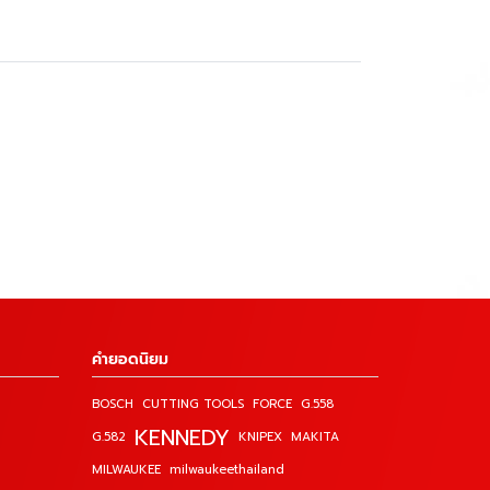
คำยอดนิยม
BOSCH
CUTTING TOOLS
FORCE
G.558
KENNEDY
G.582
KNIPEX
MAKITA
MILWAUKEE
milwaukeethailand