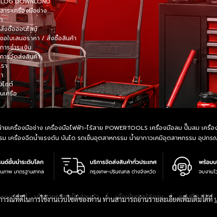
TALOG DOWNLOND
าระเครื่องมือช่าง
้า
สั่งซื้อออนไลน์
ขอใบเสนอราคา / สั่งซื้อสินค้า
การชำระเงิน
การจัดส่งสินค้า
เรา
รา
็บไซต์
ในเครือ
ายเครื่องมือช่าง เครื่องมือไฟฟ้า-ไร้สาย POWERTOOLS เครื่องมือลม ปั๊มลม เครื่องมื
หกรรม เครื่องฉีดน้ำแรงดัน บันได รถเข็นอุตสาหกรรม น้ำยากาวเคมีอุตสาหกรรม อุปก
|
นโยบายความเป็นส่วนตัว
|
เงื่อนไขการใช้งาน
|
แผนที่สินค้า
served.
บการณ์ที่ดีในการใช้งานเว็บไซต์ของท่าน ท่านสามารถอ่านรายละเอียดเพิ่มเติมได้ที่