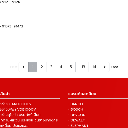
ือ 912 - 912N
ือ 915/3, 914/3
…
1
2
3
4
5
13
14
First
Last
สินค้า
แบรนด์ยอดนิยม
งมือช่าง HANDTOOLS
• BARCO
งมือช่างไฟฟ้า VDE1000V
• BOSCH
ือช่างยุโรป แบรนด์พรีเมี่ยม
• DEVCON
ปากตาย-แหวน ประแจแหวนข้างปากตาย
• DEWALT
กเหลี่ยม ประแจแอล
• ELEPHANT