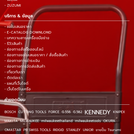
• ZUZUMI
บริการ & ข้อมูล
• ขอใบเสนอราคา
• E-CATALOG DOWNLOND
• บทความสาระเครื่องมือช่าง
• รีวิวสินค้า
• ช่องทางสั่งซื้อออนไลน์
• ช่องทางขอใบเสนอราคา / สั่งซื้อสินค้า
• ช่องทางการชำระเงิน
• ช่องทางการจัดส่งสินค้า
• เกี่ยวกับเรา
• ติดต่อเรา
• แผนที่เว็บไซต์
• เว็บไซต์ในเครือ
คำยอดนิยม
KENNEDY
BOSCH
CUTTING TOOLS
FORCE
G.558
G.582
KNIPEX
MAKITA
MILWAUKEE
milwaukeethailand
milwaukeetools
OKURA
OMASTAR
PB SWISS TOOLS
RIDGID
STANLEY
UNIOR
ขายปั๊ม Tsurumi