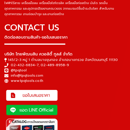
ไฟฟ้าไร้สาย เครื่องมือลม เครื่องมือไฮโดรลิค เครื่องมือก่อสร้าง บันได รถเข็น
อุตสาหกรรม และอุปกรณ์โรงงานครบวงจร จากแบรนด์ชั้นนำระดับโลก สำหรับงาน
อุตสาหกรรม งานซ่อมบำรุง และงานก่อสร้าง
CONTACT US
ติดต่อสอบถามสินค้า-ขอใบเสนอราคา
▬▬▬▬▬▬▬▬▬▬▬▬▬▬▬
บริษัท ไทยพัฒนสิน ควอลิตี้ ทูลส์ จำกัด
145/2-3 หมู่ 1 ตำบลบางขุนกอง อำเภอบางกรวย จังหวัดนนทบุรี 11130
02-432-6834-7
,
02-489-8958-9
@tpqtool
info@tpqtools.com
www.tpqtools.co.th