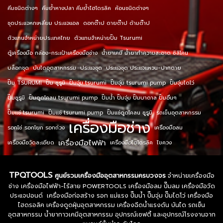
คีมชนิดต่างๆ
คีมย้ำหางปลา คีมย้ำไฮโดรลิค
ค้อนชนิดต่างๆ
ชุดประแจหกเหลี่ยม ประแจแอล
ดอกต๊าป ดายต๊าป ด้ามต๊าป
ตัวแทนจำหน่ายประเทศไทย
ตัวแทนจำหน่ายปั๊ม Tsurumi
ตู้เครื่องมือ กล่อง-กระเป๋าเครื่องมือช่าง
น้ำยาเคมี น้ำยาทำความสะอาด ซิลิโคน
บล็อกชุด
บันไดอุตสาหกรรม
ประแจชุด
ประแจชุด ประแจแหวน-ปากตาย
ปั๊ม TSURUMI
ปั๊ม ซูรูมิ
ปั๊มจุ่ม tsurumi
ปั๊มจุ่ม tsurumi pump
ปั๊มจุ่มไดโว่
ปั๊มซูรูมิ
ปั๊มดูดโคลน tsurumi pump
ปั๊มน้ำ ปั๊มจุ่ม ปั๊มบาดาล ปั๊มอื่นๆ
ปั๊มแช่ tsurumi
ปั๊มแช่ tsurumi pump
ปั๊มแช่ดูดโคลน ซูรูมิ
รถเข็นอุตสาหกรรม
เครื่องมือช่าง
รอกโซ่ รอกโยก รอกถ่วง
เครื่องมือลม
เครื่องมือไฟฟ้า
เครื่องมือวัดละเอียด
เครื่องมือไฮโดรลิค
ไขควง
TPQTOOLS
ศูนย์รวมเครื่องมืออุตสาหกรรมครบวงจร
จำหน่ายเครื่องมือ
ช่าง เครื่องมือไฟฟ้า-ไร้สาย POWERTOOLS เครื่องมือลม ปั๊มลม เครื่องมือวัด
ประแจปอนด์ เครื่องมือก่อสร้าง รอก แม่แรง ปั๊มน้ำ ปั๊มจุ่ม ปั๊มไดโว่ เครื่องมือ
ไฮดรอลิค เครื่องดูดฝุ่นอุตสาหกรรม เครื่องฉีดน้ำแรงดัน บันได รถเข็น
อุตสาหกรรม น้ำยากาวเคมีอุตสาหกรรม อุปกรณ์เซฟตี้ และอุปกรณ์โรงงานจาก