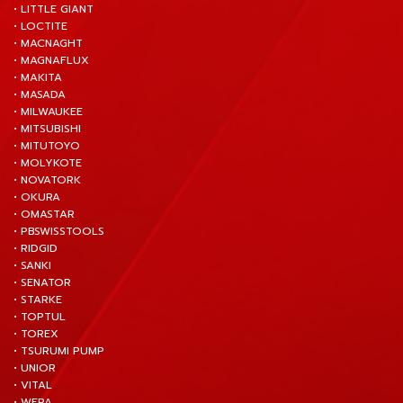
• LITTLE GIANT
• LOCTITE
• MACNAGHT
• MAGNAFLUX
• MAKITA
• MASADA
• MILWAUKEE
• MITSUBISHI
• MITUTOYO
• MOLYKOTE
• NOVATORK
• OKURA
• OMASTAR
• PBSWISSTOOLS
• RIDGID
• SANKI
• SENATOR
• STARKE
• TOPTUL
• TOREX
• TSURUMI PUMP
• UNIOR
• VITAL
• WERA