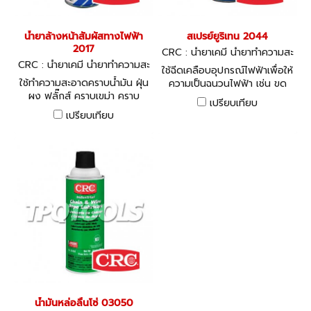
น้ำยาล้างหน้าสัมผัสทางไฟฟ้า
สเปรย์ยูริเทน 2044
2017
CRC : น้ำยาเคมี น้ำยาทำความสะ
CRC : น้ำยาเคมี น้ำยาทำความสะ
อาด ซิลิโคน
ใช้ฉีดเคลือบอุปกรณ์ไฟฟ้าเพื่อให้
อาด ซิลิโคน
ใช้ทำความสะอาดคราบน้ำมัน ฝุ่น
ความเป็นฉนวนไฟฟ้า เช่น ขด
ผง ฟลั๊กส์ คราบเขม่า คราบ
ลวดมอเตอร์ไฟฟ้า หม้อแปลงไฟ
เปรียบเทียบ
ออกไซด์ และสิ่งสกปรกต่างๆ
ฟ้า
เปรียบเทียบ
น้ำมันหล่อลื่นโซ่ 03050