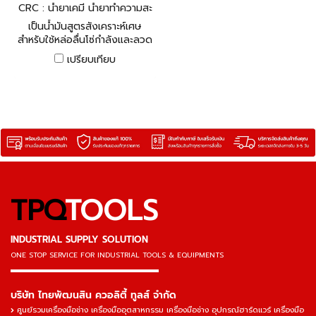
CRC : น้ำยาเคมี น้ำยาทำความสะ
อาด ซิลิโคน
เป็นน้ำมันสูตรสังเคราะห์เศษ
สำหรับใช้หล่อลื่นโซ่กำลังและลวด
สลิง
เปรียบเทียบ
TPQ
TOOLS
INDUSTRIAL SUPPLY SOLUTION
ONE STOP SERVICE
FOR INDUSTRIAL TOOLS & EQUIPMENTS
▬▬▬▬▬▬▬▬▬▬▬▬▬▬▬
บริษัท ไทยพัฒนสิน ควอลิตี้ ทูลส์ จำกัด
ศูนย์รวมเครื่องมือช่าง เครื่องมืออุตสาหกรรม เครื่องมือช่าง อุปกรณ์ฮาร์ดแวร์ เครื่องมือ