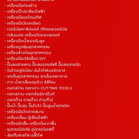
• เครื่องมือก่อสร้าง
• เครื่องต๊าปเกลียวไฟฟ้า
• เครื่องมือออโตเมทีฟ
• เครื่องมือวัดละเอียด
• เวอร์เนียคาลิปเปอร์ ดิจิตอลเวอร์เนีย
• ตลับเมตร เครื่องวัดระยะเลเซอร์
• เครื่องฉีดน้ำแรงดันสูง
• เครื่องดูดฝุ่นอุตสาหกรรม
• เครื่องล้างท่ออุตสาหกรรม
• เครื่องมือเวิร์คช็อป DIY
• ปั๊มลมสายพาน ปั๊มลมออยล์ฟรี ปั๊มลมทุกชนิด
• ปันไดอลูมิเนียม บันไดไฟเบอร์กลาส
• รถเข็นอุตสาหกรรม รถเข็นเฉพาะทาง
• กาว น้ำยาเช็ครอยร้าว ซิลิโคน
• ดอกสว่าน ดอกเจาะ CUTTING TOOLS
• ดอกสว่าน-ดอกเจียร์คาร์ไบท์
• ดอกต๊าป ดายต๊าป ด้ามต๊าป
• ปั๊มน้ำ ปั๊มจุ่ม ปั๊มไดโว่ ปั๊มสูบน้ำทุกชนิด
• เครื่องมือวัดภาคสนาม
• เครื่องเชื่อม ตู้เชื่อมไฟฟ้า
• เครื่องขัดพื้น เครื่องปั่นเงาพื้น
• อุปกรณ์นิรภัย อุปกรณ์เซฟตี้
• ล้อเก็บสายไฟ ปลั๊กไฟ