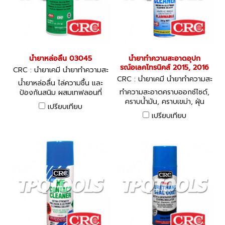
น้ำยาหล่อลื่น 03045
น้ำยาทำความสะอาดอุปก
รณ์อเลคโทรนิคส์ 2015, 2016
CRC : น้ำยาเคมี น้ำยาทำความสะ
อาด ซิลิโคน
CRC : น้ำยาเคมี น้ำยาทำความสะ
น้ำยาหล่อลื่น ไล่ความชื้น และ
อาด ซิลิโคน
ทำความสะอาดคราบออกซ์ไซด์,
ป้องกันสนิม ผสมเทฟลอนที่
คราบน้ำมัน, คราบเขม่า, ฝุ่น
ทำให้คุณสมบัติการหล่อลื่นสูงสุด
เปรียบเทียบ
ละออง และสิ่งสกปรกบนหน้า
เปรียบเทียบ
สัมผัสทางไฟฟ้าทุกชนิด