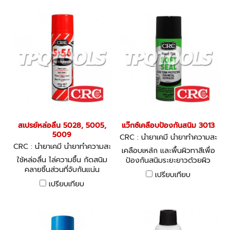
สะอาดคราบน้ำมัน
สเปรย์หล่อลื่น 5028, 5005,
แว๊กซ์เคลือบป้องกันสนิม 3013
5009
CRC : น้ำยาเคมี น้ำยาทำความสะ
CRC : น้ำยาเคมี น้ำยาทำความสะ
อาด ซิลิโคน
เคลือบเหล้ก และพื้นผิวทาสีเพื่อ
อาด ซิลิโคน
ใช้หล่อลื่น ไล่ความชื้น กัดสนิม
ป้องกันสนิมระยะยาวด้วยผิว
คลายชิ้นส่วนที่จับกันแน่น
เคลือบที่คงความยืดหยุ่น และ ไม่
เปรียบเทียบ
เนื่องจากสนิม ป้องกันการ
เปราะแตกตลอดไป
เปรียบเทียบ
กัดกร่อนของโลหะ และทำความ
สะอาด คราบน้ำมัน