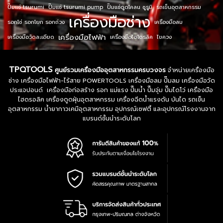
ปั๊มแช่ tsurumi
ปั๊มแช่ tsurumi pump
ปั๊มแช่ดูดโคลน ซูรูมิ
รถเข็นอุตสาหกรรม
เครื่องมือช่าง
รอกโซ่ รอกโยก รอกถ่วง
เครื่องมือลม
เครื่องมือไฟฟ้า
เครื่องมือวัดละเอียด
เครื่องมือไฮโดรลิค
ไขควง
TPQTOOLS
ศูนย์รวมเครื่องมืออุตสาหกรรมครบวงจร
จำหน่ายเครื่องมือ
ช่าง เครื่องมือไฟฟ้า-ไร้สาย POWERTOOLS เครื่องมือลม ปั๊มลม เครื่องมือวัด
ประแจปอนด์ เครื่องมือก่อสร้าง รอก แม่แรง ปั๊มน้ำ ปั๊มจุ่ม ปั๊มไดโว่ เครื่องมือ
ไฮดรอลิค เครื่องดูดฝุ่นอุตสาหกรรม เครื่องฉีดน้ำแรงดัน บันได รถเข็น
อุตสาหกรรม น้ำยากาวเคมีอุตสาหกรรม อุปกรณ์เซฟตี้ และอุปกรณ์โรงงานจาก
แบรนด์ชั้นนำระดับโลก