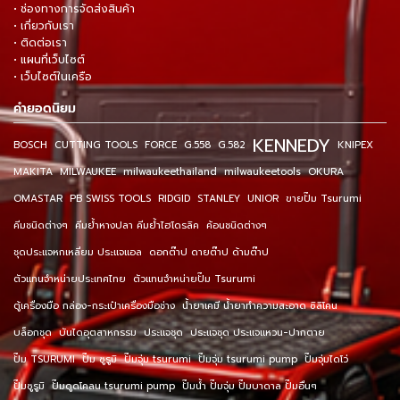
• ช่องทางการจัดส่งสินค้า
• เกี่ยวกับเรา
• ติดต่อเรา
• แผนที่เว็บไซต์
• เว็บไซต์ในเครือ
คำยอดนิยม
KENNEDY
BOSCH
CUTTING TOOLS
FORCE
G.558
G.582
KNIPEX
MAKITA
MILWAUKEE
milwaukeethailand
milwaukeetools
OKURA
OMASTAR
PB SWISS TOOLS
RIDGID
STANLEY
UNIOR
ขายปั๊ม Tsurumi
คีมชนิดต่างๆ
คีมย้ำหางปลา คีมย้ำไฮโดรลิค
ค้อนชนิดต่างๆ
ชุดประแจหกเหลี่ยม ประแจแอล
ดอกต๊าป ดายต๊าป ด้ามต๊าป
ตัวแทนจำหน่ายประเทศไทย
ตัวแทนจำหน่ายปั๊ม Tsurumi
ตู้เครื่องมือ กล่อง-กระเป๋าเครื่องมือช่าง
น้ำยาเคมี น้ำยาทำความสะอาด ซิลิโคน
บล็อกชุด
บันไดอุตสาหกรรม
ประแจชุด
ประแจชุด ประแจแหวน-ปากตาย
ปั๊ม TSURUMI
ปั๊ม ซูรูมิ
ปั๊มจุ่ม tsurumi
ปั๊มจุ่ม tsurumi pump
ปั๊มจุ่มไดโว่
ปั๊มซูรูมิ
ปั๊มดูดโคลน tsurumi pump
ปั๊มน้ำ ปั๊มจุ่ม ปั๊มบาดาล ปั๊มอื่นๆ