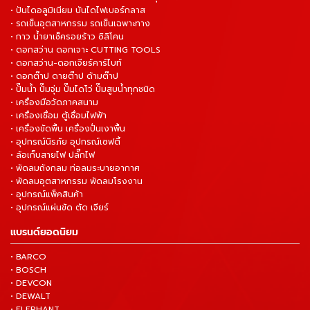
• ปันไดอลูมิเนียม บันไดไฟเบอร์กลาส
• รถเข็นอุตสาหกรรม รถเข็นเฉพาะทาง
• กาว น้ำยาเช็ครอยร้าว ซิลิโคน
• ดอกสว่าน ดอกเจาะ CUTTING TOOLS
• ดอกสว่าน-ดอกเจียร์คาร์ไบท์
• ดอกต๊าป ดายต๊าป ด้ามต๊าป
• ปั๊มน้ำ ปั๊มจุ่ม ปั๊มไดโว่ ปั๊มสูบน้ำทุกชนิด
• เครื่องมือวัดภาคสนาม
• เครื่องเชื่อม ตู้เชื่อมไฟฟ้า
• เครื่องขัดพื้น เครื่องปั่นเงาพื้น
• อุปกรณ์นิรภัย อุปกรณ์เซฟตี้
• ล้อเก็บสายไฟ ปลั๊กไฟ
• พัดลมถังกลม ท่อลมระบายอากาศ
• พัดลมอุตสาหกรรม พัดลมโรงงาน
• อุปกรณ์แพ็คสินค้า
• อุปกรณ์แผ่นขัด ตัด เจียร์
แบรนด์ยอดนิยม
• BARCO
• BOSCH
• DEVCON
• DEWALT
• ELEPHANT