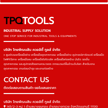
TPQ
TOOLS
INDUSTRIAL SUPPLY SOLUTION
ONE STOP SERVICE
FOR INDUSTRIAL TOOLS & EQUIPMENTS
▬▬▬▬▬▬▬▬▬▬▬▬▬▬▬
บริษัท ไทยพัฒนสิน ควอลิตี้ ทูลส์ จำกัด
ศูนย์รวมเครื่องมือช่าง เครื่องมืออุตสาหกรรม เครื่องมือช่าง อุปกรณ์ฮาร์ดแวร์ เครื่องมือ
ไฟฟ้าไร้สาย เครื่องมือลม เครื่องมือไฮโดรลิค เครื่องมือก่อสร้าง บันได รถเข็น
อุตสาหกรรม และอุปกรณ์โรงงานครบวงจร จากแบรนด์ชั้นนำระดับโลก สำหรับงาน
อุตสาหกรรม งานซ่อมบำรุง และงานก่อสร้าง
CONTACT US
ติดต่อสอบถามสินค้า-ขอใบเสนอราคา
▬▬▬▬▬▬▬▬▬▬▬▬▬▬▬
บริษัท ไทยพัฒนสิน ควอลิตี้ ทูลส์ จำกัด
145/2-3 หมู่ 1 ตำบลบางขุนกอง อำเภอบางกรวย จังหวัดนนทบุรี 11130