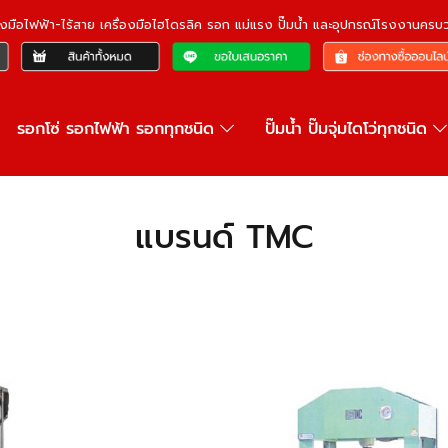
ื่องมือไฟฟ้า-ไร้สาย เครื่องมือไฮโดรลิค รอก แม่แรง ปั๊มน้ำ และอุปกรณ์โรงงานคร
รอกโซ่ รอกไฟฟ้า รอกทุกชนิด
ปั๊มน้ำ ปั๊มจุ่มไดโว่ทุกชนิด
แบรนด์ TMC