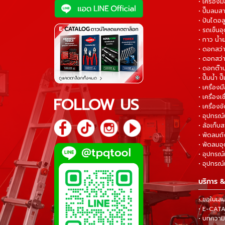
• เครื่องม
• ปั๊มลมส
• ปันไดอล
• รถเข็น
• กาว น้ำ
• ดอกสว
• ดอกสว่า
• ดอกต๊า
• ปั๊มน้ำ ป
• เครื่อง
• เครื่องเช
FOLLOW US
• เครื่องขั
• อุปกรณ์
• ล้อเก็บ
• พัดลมถ
• พัดลมอ
• อุปกรณ์
• อุปกรณ์แ
บริการ &
• ขอใบเส
• E-CA
• บทความส