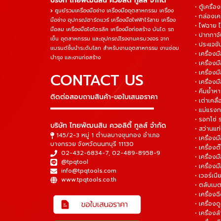
บริษัท ไทยพัฒนสิน ควอลิตี้ ทูลส์ จำกัด
• ตู้เครื่อง
ศูนย์รวมเครื่องมือช่าง เครื่องมืออุตสาหกรรม เครื่อง
• กล่องเคร
มือช่าง อุปกรณ์ฮาร์ดแวร์ เครื่องมือไฟฟ้าไร้สาย เครื่อง
• ไฟฉาย 
มือลม เครื่องมือไฮโดรลิค เครื่องมือก่อสร้าง บันได รถ
• ปากกาจั
เข็น อุตสาหกรรม และอุปกรณ์โรงงานครบวงจร จาก
• ประแจข
แบรนด์ชั้นนำระดับโลก สำหรับงานอุตสาหกรรม งานซ่อม
• เครื่อ
บำรุง และงานก่อสร้าง
• เครื่อ
• เครื่องม
CONTACT US
• เครื่อง
• คีมย้ำห
ติดต่อสอบถามสินค้า-ขอใบเสนอราคา
• เต่าเคลื
▬▬▬▬▬▬▬▬▬▬▬▬▬▬▬
• แม่แรงก
• รอกโซ่
บริษัท ไทยพัฒนสิน ควอลิตี้ ทูลส์ จำกัด
• สว่านแท
145/2-3 หมู่ 1 ตำบลบางขุนกอง อำเภอ
• เครื่องม
บางกรวย จังหวัดนนทบุรี 11130
• เครื่อง
02-432-6834-7
,
02-489-8958-9
• เครื่อง
@tpqtool
• เครื่องม
info@tpqtools.com
• เวอร์เนี
www.tpqtools.co.th
• ตลับเมต
• เครื่อง
• เครื่อง
• เครื่อง