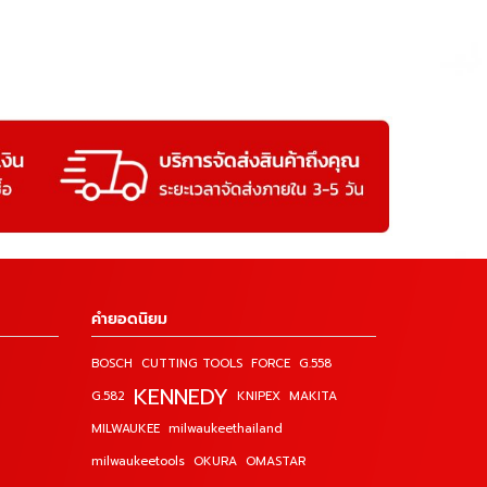
คำยอดนิยม
BOSCH
CUTTING TOOLS
FORCE
G.558
KENNEDY
G.582
KNIPEX
MAKITA
MILWAUKEE
milwaukeethailand
milwaukeetools
OKURA
OMASTAR