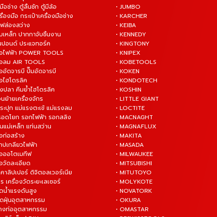
มือช่าง ตู้ลิ้นชัก ตู้มีล้อ
• JUMBO
ื่องมือ กระเป๋าเครื่องมือช่าง
• KARCHER
ไฟส่องสว่าง
• KEIBA
บเหล็ก ปากกาจับชิ้นงาน
• KENNEDY
ันปอนด์ ประแจทอร์ค
• KINGTONY
งมือไฟฟ้า POWER TOOLS
• KNIPEX
งมือลม AIR TOOLS
• KOBETOOLS
ืออัดจารบี ปั๊มอัดจารบี
• KOKEN
มือไฮโดรลิค
• KONDOTECH
างปลา คีมย้ำไฮโดรลิค
• KOSHIN
่อนย้ายเครื่องจักร
• LITTLE GIANT
ระปุก แม่แรงตะเข้ แม่แรงลม
• LOCTITE
 รอดโยก รอกไฟฟ้า รอกสลิง
• MACNAGHT
่นแม่เหล็ก แท่นสว่าน
• MAGNAFLUX
ือก่อสร้าง
• MAKITA
ต๊าปเกลียวไฟฟ้า
• MASADA
มือออโตเมทีฟ
• MILWAUKEE
ือวัดละเอียด
• MITSUBISHI
ยคาลิปเปอร์ ดิจิตอลเวอร์เนีย
• MITUTOYO
ร เครื่องวัดระยะเลเซอร์
• MOLYKOTE
ฉีดน้ำแรงดันสูง
• NOVATORK
ดูดฝุ่นอุตสาหกรรม
• OKURA
ล้างท่ออุตสาหกรรม
• OMASTAR