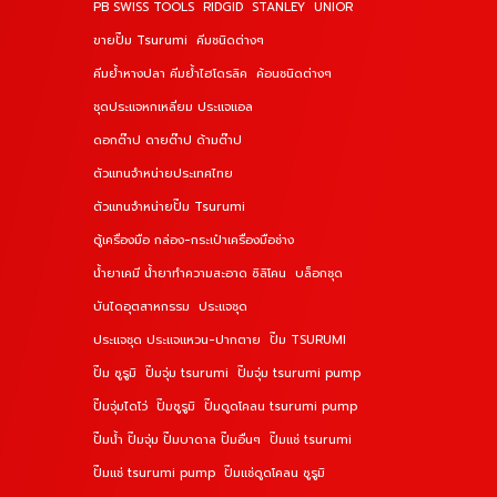
PB SWISS TOOLS
RIDGID
STANLEY
UNIOR
ขายปั๊ม Tsurumi
คีมชนิดต่างๆ
คีมย้ำหางปลา คีมย้ำไฮโดรลิค
ค้อนชนิดต่างๆ
ชุดประแจหกเหลี่ยม ประแจแอล
ดอกต๊าป ดายต๊าป ด้ามต๊าป
ตัวแทนจำหน่ายประเทศไทย
ตัวแทนจำหน่ายปั๊ม Tsurumi
ตู้เครื่องมือ กล่อง-กระเป๋าเครื่องมือช่าง
น้ำยาเคมี น้ำยาทำความสะอาด ซิลิโคน
บล็อกชุด
บันไดอุตสาหกรรม
ประแจชุด
ประแจชุด ประแจแหวน-ปากตาย
ปั๊ม TSURUMI
ปั๊ม ซูรูมิ
ปั๊มจุ่ม tsurumi
ปั๊มจุ่ม tsurumi pump
ปั๊มจุ่มไดโว่
ปั๊มซูรูมิ
ปั๊มดูดโคลน tsurumi pump
ปั๊มน้ำ ปั๊มจุ่ม ปั๊มบาดาล ปั๊มอื่นๆ
ปั๊มแช่ tsurumi
ปั๊มแช่ tsurumi pump
ปั๊มแช่ดูดโคลน ซูรูมิ