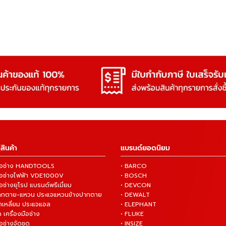
สินค้า
แบรนด์ยอดนิยม
งมือช่าง HANDTOOLS
• BARCO
งมือช่างไฟฟ้า VDE1000V
• BOSCH
ือช่างยุโรป แบรนด์พรีเมี่ยม
• DEVCON
ปากตาย-แหวน ประแจแหวนข้างปากตาย
• DEWALT
กเหลี่ยม ประแจแอล
• ELEPHANT
 เครื่องมือช่าง
• FLUKE
ือช่างจัดชุด
• INSIZE