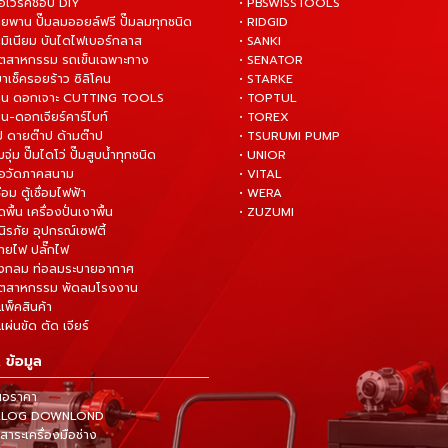
ือเวิร์คช็อป DIY
• PBSWISSTOOLS
ายพาน ปั๊มลมออยล์ฟรี ปั๊มลมทุกชนิด
• RIDGID
ูมิเนียม บันไดไฟเบอร์กลาส
• SANKI
อุตสาหกรรม รถเข็นเฉพาะทาง
• SENATOR
ยาเช็ครอยร้าว ซิลิโคน
• STARKE
่าน ดอกเจาะ CUTTING TOOLS
• TOPTUL
น-ดอกเจียร์คาร์ไบท์
• TOREX
ป ดายต๊าป ด้ามต๊าป
• TSURUMI PUMP
ั๊มจุ่ม ปั๊มไดโว่ ปั๊มสูบน้ำทุกชนิด
• UNIOR
มือวัดภาคสนาม
• VITAL
ื่อม ตู้เชื่อมไฟฟ้า
• WERA
ดพื้น เครื่องปั่นเงาพื้น
• ZUZUMI
นิรภัย อุปกรณ์เซฟตี้
สายไฟ ปลั๊กไฟ
ังกลม ท่อลมระบายอากาศ
ุตสาหกรรม พัดลมโรงงาน
แพ็คสินค้า
ผ่นขัด ตัด เจียร์
 ข้อมูล
นอราคา
TALOG DOWNLOND
าระเครื่องมือช่าง