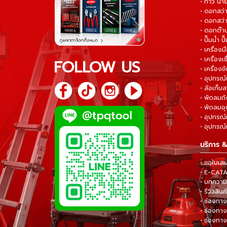
• กาว น้ำ
• ดอกสว
• ดอกสว่า
• ดอกต๊า
• ปั๊มน้ำ ป
• เครื่อง
• เครื่องเช
FOLLOW US
• เครื่องขั
• อุปกรณ์
• ล้อเก็บ
• พัดลมถ
• พัดลมอ
• อุปกรณ์
• อุปกรณ์แ
บริการ &
• ขอใบเส
• E-CA
• บทความส
• รีวิวสินค
• ช่องทาง
• ช่องทาง
• ช่องทาง