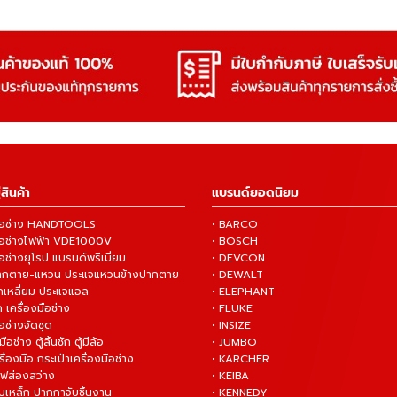
สินค้า
แบรนด์ยอดนิยม
งมือช่าง HANDTOOLS
• BARCO
งมือช่างไฟฟ้า VDE1000V
• BOSCH
ือช่างยุโรป แบรนด์พรีเมี่ยม
• DEVCON
ปากตาย-แหวน ประแจแหวนข้างปากตาย
• DEWALT
กเหลี่ยม ประแจแอล
• ELEPHANT
 เครื่องมือช่าง
• FLUKE
ือช่างจัดชุด
• INSIZE
มือช่าง ตู้ลิ้นชัก ตู้มีล้อ
• JUMBO
ื่องมือ กระเป๋าเครื่องมือช่าง
• KARCHER
ไฟส่องสว่าง
• KEIBA
บเหล็ก ปากกาจับชิ้นงาน
• KENNEDY