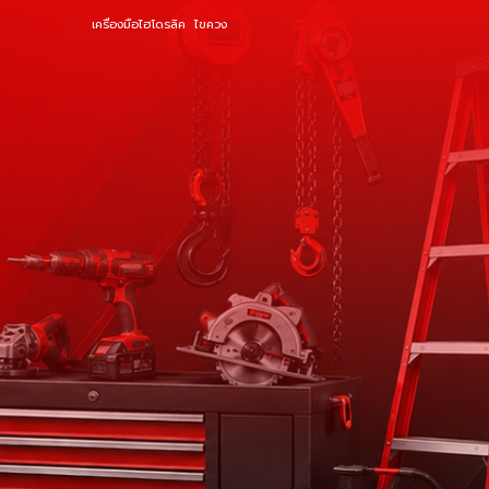
เครื่องมือไฮโดรลิค
ไขควง