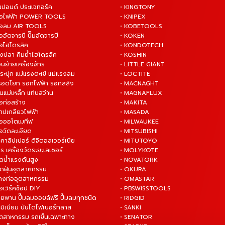
ันปอนด์ ประแจทอร์ค
• KINGTONY
งมือไฟฟ้า POWER TOOLS
• KNIPEX
งมือลม AIR TOOLS
• KOBETOOLS
ืออัดจารบี ปั๊มอัดจารบี
• KOKEN
มือไฮโดรลิค
• KONDOTECH
างปลา คีมย้ำไฮโดรลิค
• KOSHIN
่อนย้ายเครื่องจักร
• LITTLE GIANT
ระปุก แม่แรงตะเข้ แม่แรงลม
• LOCTITE
 รอดโยก รอกไฟฟ้า รอกสลิง
• MACNAGHT
่นแม่เหล็ก แท่นสว่าน
• MAGNAFLUX
ือก่อสร้าง
• MAKITA
ต๊าปเกลียวไฟฟ้า
• MASADA
มือออโตเมทีฟ
• MILWAUKEE
ือวัดละเอียด
• MITSUBISHI
ยคาลิปเปอร์ ดิจิตอลเวอร์เนีย
• MITUTOYO
ร เครื่องวัดระยะเลเซอร์
• MOLYKOTE
ฉีดน้ำแรงดันสูง
• NOVATORK
ดูดฝุ่นอุตสาหกรรม
• OKURA
ล้างท่ออุตสาหกรรม
• OMASTAR
ือเวิร์คช็อป DIY
• PBSWISSTOOLS
ายพาน ปั๊มลมออยล์ฟรี ปั๊มลมทุกชนิด
• RIDGID
ูมิเนียม บันไดไฟเบอร์กลาส
• SANKI
อุตสาหกรรม รถเข็นเฉพาะทาง
• SENATOR