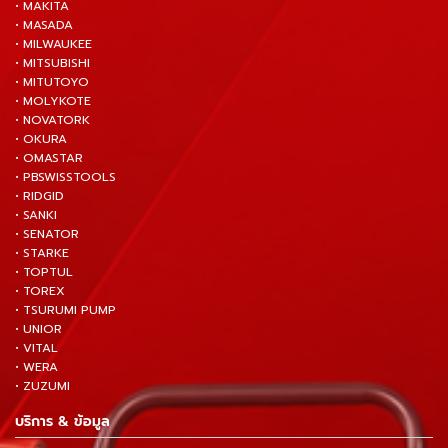
• MAKITA
• MASADA
• MILWAUKEE
• MITSUBISHI
• MITUTOYO
• MOLYKOTE
• NOVATORK
• OKURA
• OMASTAR
• PBSWISSTOOLS
• RIDGID
• SANKI
• SENATOR
• STARKE
• TOPTUL
• TOREX
• TSURUMI PUMP
• UNIOR
• VITAL
• WERA
• ZUZUMI
บริการ & ข้อมูล