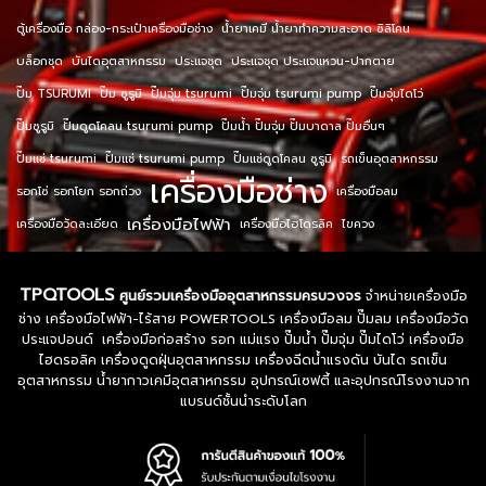
ตู้เครื่องมือ กล่อง-กระเป๋าเครื่องมือช่าง
น้ำยาเคมี น้ำยาทำความสะอาด ซิลิโคน
บล็อกชุด
บันไดอุตสาหกรรม
ประแจชุด
ประแจชุด ประแจแหวน-ปากตาย
ปั๊ม TSURUMI
ปั๊ม ซูรูมิ
ปั๊มจุ่ม tsurumi
ปั๊มจุ่ม tsurumi pump
ปั๊มจุ่มไดโว่
ปั๊มซูรูมิ
ปั๊มดูดโคลน tsurumi pump
ปั๊มน้ำ ปั๊มจุ่ม ปั๊มบาดาล ปั๊มอื่นๆ
ปั๊มแช่ tsurumi
ปั๊มแช่ tsurumi pump
ปั๊มแช่ดูดโคลน ซูรูมิ
รถเข็นอุตสาหกรรม
เครื่องมือช่าง
รอกโซ่ รอกโยก รอกถ่วง
เครื่องมือลม
เครื่องมือไฟฟ้า
เครื่องมือวัดละเอียด
เครื่องมือไฮโดรลิค
ไขควง
TPQTOOLS
ศูนย์รวมเครื่องมืออุตสาหกรรมครบวงจร
จำหน่ายเครื่องมือ
ช่าง เครื่องมือไฟฟ้า-ไร้สาย POWERTOOLS เครื่องมือลม ปั๊มลม เครื่องมือวัด
ประแจปอนด์ เครื่องมือก่อสร้าง รอก แม่แรง ปั๊มน้ำ ปั๊มจุ่ม ปั๊มไดโว่ เครื่องมือ
ไฮดรอลิค เครื่องดูดฝุ่นอุตสาหกรรม เครื่องฉีดน้ำแรงดัน บันได รถเข็น
อุตสาหกรรม น้ำยากาวเคมีอุตสาหกรรม อุปกรณ์เซฟตี้ และอุปกรณ์โรงงานจาก
แบรนด์ชั้นนำระดับโลก