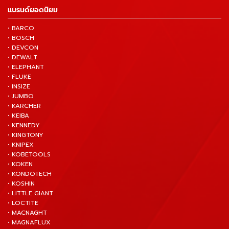
แบรนด์ยอดนิยม
• BARCO
• BOSCH
• DEVCON
• DEWALT
• ELEPHANT
• FLUKE
• INSIZE
• JUMBO
• KARCHER
• KEIBA
• KENNEDY
• KINGTONY
• KNIPEX
• KOBETOOLS
• KOKEN
• KONDOTECH
• KOSHIN
• LITTLE GIANT
• LOCTITE
• MACNAGHT
• MAGNAFLUX