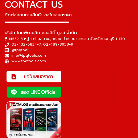
CONTACT US
ติดต่อสอบถามสินค้า-ขอใบเสนอราคา
▬▬▬▬▬▬▬▬▬▬▬▬▬▬▬
บริษัท ไทยพัฒนสิน ควอลิตี้ ทูลส์ จำกัด
145/2-3 หมู่ 1 ตำบลบางขุนกอง อำเภอบางกรวย จังหวัดนนทบุรี 11130
02-432-6834-7
,
02-489-8958-9
@tpqtool
info@tpqtools.com
www.tpqtools.co.th