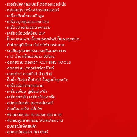
• เวอร์เนียคาลิปเปอร์ ดิจิตอลเวอร์เนีย
• ตลับเมตร เครื่องวัดระยะเลเซอร์
• เครื่องฉีดน้ำแรงดันสูง
• เครื่องดูดฝุ่นอุตสาหกรรม
• เครื่องล้างท่ออุตสาหกรรม
• เครื่องมือเวิร์คช็อป DIY
• ปั๊มลมสายพาน ปั๊มลมออยล์ฟรี ปั๊มลมทุกชนิด
• ปันไดอลูมิเนียม บันไดไฟเบอร์กลาส
• รถเข็นอุตสาหกรรม รถเข็นเฉพาะทาง
• กาว น้ำยาเช็ครอยร้าว ซิลิโคน
• ดอกสว่าน ดอกเจาะ CUTTING TOOLS
• ดอกสว่าน-ดอกเจียร์คาร์ไบท์
• ดอกต๊าป ดายต๊าป ด้ามต๊าป
• ปั๊มน้ำ ปั๊มจุ่ม ปั๊มไดโว่ ปั๊มสูบน้ำทุกชนิด
• เครื่องมือวัดภาคสนาม
• เครื่องเชื่อม ตู้เชื่อมไฟฟ้า
• เครื่องขัดพื้น เครื่องปั่นเงาพื้น
• อุปกรณ์นิรภัย อุปกรณ์เซฟตี้
• ล้อเก็บสายไฟ ปลั๊กไฟ
• พัดลมถังกลม ท่อลมระบายอากาศ
• พัดลมอุตสาหกรรม พัดลมโรงงาน
• อุปกรณ์แพ็คสินค้า
• อุปกรณ์แผ่นขัด ตัด เจียร์