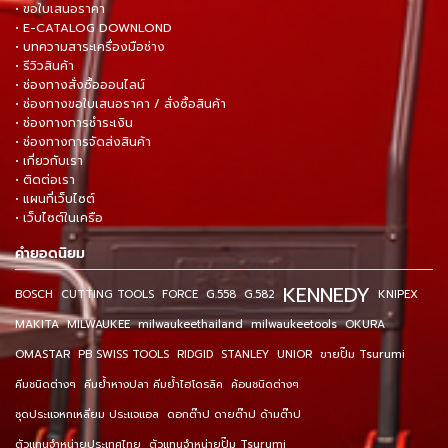
• ขอใบเสนอราคา
• E-CATALOG DOWNLOND
• บทความสาระเครื่องมือช่าง
• รีวิวสินค้า
• ช่องทางสั่งซื้อออนไลน์
• ช่องทางขอใบเสนอราคา / สั่งซื้อสินค้า
• ช่องทางการชำระเงิน
• ช่องทางการจัดส่งสินค้า
• เกี่ยวกับเรา
• ติดต่อเรา
• แผนที่เว็บไซต์
• เว็บไซต์ในเครือ
คำยอดนิยม
KENNEDY
BOSCH
CUTTING TOOLS
FORCE
G.558
G.582
KNIPEX
MAKITA
MILWAUKEE
milwaukeethailand
milwaukeetools
OKURA
OMASTAR
PB SWISS TOOLS
RIDGID
STANLEY
UNIOR
ขายปั๊ม Tsurumi
คีมชนิดต่างๆ
คีมย้ำหางปลา คีมย้ำไฮโดรลิค
ค้อนชนิดต่างๆ
ชุดประแจหกเหลี่ยม ประแจแอล
ดอกต๊าป ดายต๊าป ด้ามต๊าป
ตัวแทนจำหน่ายประเทศไทย
ตัวแทนจำหน่ายปั๊ม Tsurumi