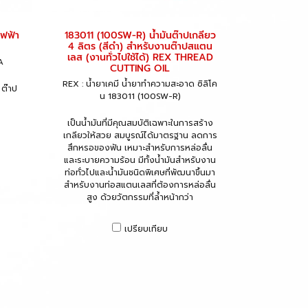
ไฟฟ้า
183011 (100SW-R) น้ำมันต๊าปเกลียว
4 ลิตร (สีดำ) สำหรับงานต๊าปสแตน
เลส (งานทั่วไปใช้ได้) REX THREAD
A
CUTTING OIL
REX : น้ำยาเคมี น้ำยาทำความสะอาด ซิลิโค
 ต๊าป
น 183011 (100SW-R)
เป็นน้ำมันที่มีคุณสมบัติเฉพาะในการสร้าง
เกลียวให้สวย สมบูรณ์ได้มาตรฐาน ลดการ
สึกหรอของฟัน เหมาะสำหรับการหล่อลื่น
และระบายความร้อน มีทั้งน้ำมันสำหรับงาน
ท่อทั่วไปและน้ำมันชนิดพิเศษที่พัฒนาขึ้นมา
สำหรับงานท่อสแตนเลสที่ต้องการหล่อลื่น
สูง ด้วยวัตกรรมที่ล้ำหน้ากว่า
เปรียบเทียบ