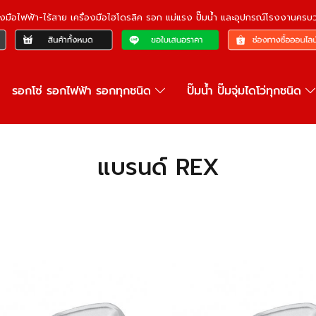
ื่องมือไฟฟ้า-ไร้สาย เครื่องมือไฮโดรลิค รอก แม่แรง ปั๊มน้ำ และอุปกรณ์โรงงานคร
รอกโซ่ รอกไฟฟ้า รอกทุกชนิด
ปั๊มน้ำ ปั๊มจุ่มไดโว่ทุกชนิด
แบรนด์ REX