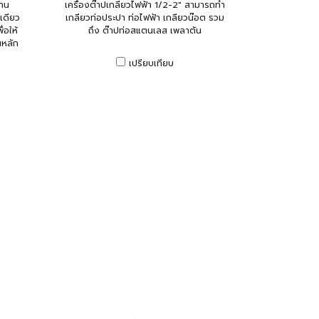
งาน
เครื่องต๊าปเกลียวไฟฟ้า 1/2-2" สามารถทำ
เดียว
เกลียวท่อประปา ท่อไฟฟ้า เกลียวน๊อต รวม
่อให้
ถึง ต๊าปท่อสแตนเลส เพลาตัน
นหลัก
เปรียบเทียบ