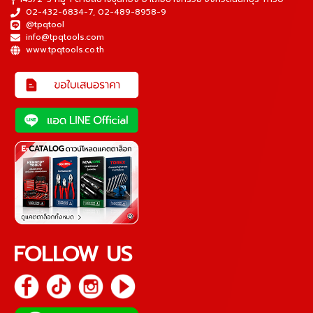
02-432-6834-7
,
02-489-8958-9
@tpqtool
info@tpqtools.com
www.tpqtools.co.th
FOLLOW US