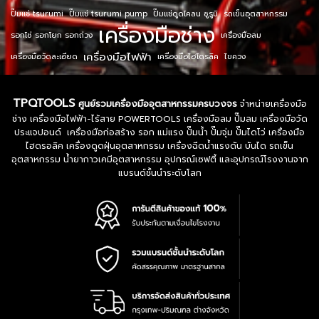
ปั๊มแช่ tsurumi
ปั๊มแช่ tsurumi pump
ปั๊มแช่ดูดโคลน ซูรูมิ
รถเข็นอุตสาหกรรม
เครื่องมือช่าง
รอกโซ่ รอกโยก รอกถ่วง
เครื่องมือลม
เครื่องมือไฟฟ้า
เครื่องมือวัดละเอียด
เครื่องมือไฮโดรลิค
ไขควง
TPQTOOLS
ศูนย์รวมเครื่องมืออุตสาหกรรมครบวงจร
จำหน่ายเครื่องมือ
ช่าง เครื่องมือไฟฟ้า-ไร้สาย POWERTOOLS เครื่องมือลม ปั๊มลม เครื่องมือวัด
ประแจปอนด์ เครื่องมือก่อสร้าง รอก แม่แรง ปั๊มน้ำ ปั๊มจุ่ม ปั๊มไดโว่ เครื่องมือ
ไฮดรอลิค เครื่องดูดฝุ่นอุตสาหกรรม เครื่องฉีดน้ำแรงดัน บันได รถเข็น
อุตสาหกรรม น้ำยากาวเคมีอุตสาหกรรม อุปกรณ์เซฟตี้ และอุปกรณ์โรงงานจาก
แบรนด์ชั้นนำระดับโลก