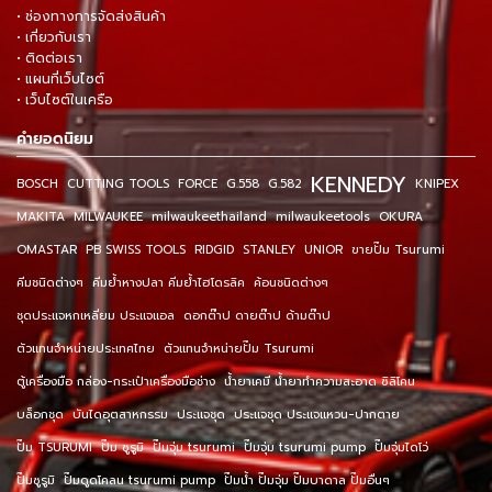
• ช่องทางการจัดส่งสินค้า
• เกี่ยวกับเรา
• ติดต่อเรา
• แผนที่เว็บไซต์
• เว็บไซต์ในเครือ
คำยอดนิยม
KENNEDY
BOSCH
CUTTING TOOLS
FORCE
G.558
G.582
KNIPEX
MAKITA
MILWAUKEE
milwaukeethailand
milwaukeetools
OKURA
OMASTAR
PB SWISS TOOLS
RIDGID
STANLEY
UNIOR
ขายปั๊ม Tsurumi
คีมชนิดต่างๆ
คีมย้ำหางปลา คีมย้ำไฮโดรลิค
ค้อนชนิดต่างๆ
ชุดประแจหกเหลี่ยม ประแจแอล
ดอกต๊าป ดายต๊าป ด้ามต๊าป
ตัวแทนจำหน่ายประเทศไทย
ตัวแทนจำหน่ายปั๊ม Tsurumi
ตู้เครื่องมือ กล่อง-กระเป๋าเครื่องมือช่าง
น้ำยาเคมี น้ำยาทำความสะอาด ซิลิโคน
บล็อกชุด
บันไดอุตสาหกรรม
ประแจชุด
ประแจชุด ประแจแหวน-ปากตาย
ปั๊ม TSURUMI
ปั๊ม ซูรูมิ
ปั๊มจุ่ม tsurumi
ปั๊มจุ่ม tsurumi pump
ปั๊มจุ่มไดโว่
ปั๊มซูรูมิ
ปั๊มดูดโคลน tsurumi pump
ปั๊มน้ำ ปั๊มจุ่ม ปั๊มบาดาล ปั๊มอื่นๆ