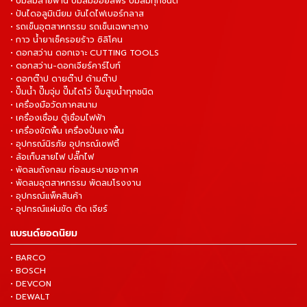
• ปั๊มลมสายพาน ปั๊มลมออยล์ฟรี ปั๊มลมทุกชนิด
• ปันไดอลูมิเนียม บันไดไฟเบอร์กลาส
• รถเข็นอุตสาหกรรม รถเข็นเฉพาะทาง
• กาว น้ำยาเช็ครอยร้าว ซิลิโคน
• ดอกสว่าน ดอกเจาะ CUTTING TOOLS
• ดอกสว่าน-ดอกเจียร์คาร์ไบท์
• ดอกต๊าป ดายต๊าป ด้ามต๊าป
• ปั๊มน้ำ ปั๊มจุ่ม ปั๊มไดโว่ ปั๊มสูบน้ำทุกชนิด
• เครื่องมือวัดภาคสนาม
• เครื่องเชื่อม ตู้เชื่อมไฟฟ้า
• เครื่องขัดพื้น เครื่องปั่นเงาพื้น
• อุปกรณ์นิรภัย อุปกรณ์เซฟตี้
• ล้อเก็บสายไฟ ปลั๊กไฟ
• พัดลมถังกลม ท่อลมระบายอากาศ
• พัดลมอุตสาหกรรม พัดลมโรงงาน
• อุปกรณ์แพ็คสินค้า
• อุปกรณ์แผ่นขัด ตัด เจียร์
แบรนด์ยอดนิยม
• BARCO
• BOSCH
• DEVCON
• DEWALT