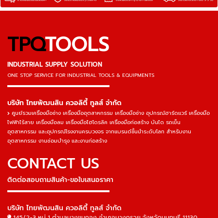
TPQ
TOOLS
INDUSTRIAL SUPPLY SOLUTION
ONE STOP SERVICE
FOR INDUSTRIAL TOOLS & EQUIPMENTS
▬▬▬▬▬▬▬▬▬▬▬▬▬▬▬
บริษัท ไทยพัฒนสิน ควอลิตี้ ทูลส์ จำกัด
ศูนย์รวมเครื่องมือช่าง เครื่องมืออุตสาหกรรม เครื่องมือช่าง อุปกรณ์ฮาร์ดแวร์ เครื่องมือ
ไฟฟ้าไร้สาย เครื่องมือลม เครื่องมือไฮโดรลิค เครื่องมือก่อสร้าง บันได รถเข็น
อุตสาหกรรม และอุปกรณ์โรงงานครบวงจร จากแบรนด์ชั้นนำระดับโลก สำหรับงาน
อุตสาหกรรม งานซ่อมบำรุง และงานก่อสร้าง
CONTACT US
ติดต่อสอบถามสินค้า-ขอใบเสนอราคา
▬▬▬▬▬▬▬▬▬▬▬▬▬▬▬
บริษัท ไทยพัฒนสิน ควอลิตี้ ทูลส์ จำกัด
145/2-3 หมู่ 1 ตำบลบางขุนกอง อำเภอบางกรวย จังหวัดนนทบุรี 11130