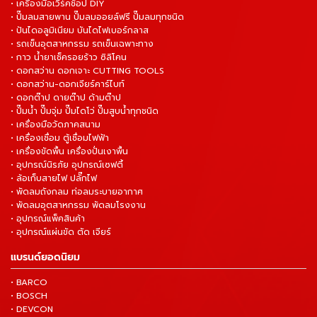
• เครื่องมือเวิร์คช็อป DIY
• ปั๊มลมสายพาน ปั๊มลมออยล์ฟรี ปั๊มลมทุกชนิด
• ปันไดอลูมิเนียม บันไดไฟเบอร์กลาส
• รถเข็นอุตสาหกรรม รถเข็นเฉพาะทาง
• กาว น้ำยาเช็ครอยร้าว ซิลิโคน
• ดอกสว่าน ดอกเจาะ CUTTING TOOLS
• ดอกสว่าน-ดอกเจียร์คาร์ไบท์
• ดอกต๊าป ดายต๊าป ด้ามต๊าป
• ปั๊มน้ำ ปั๊มจุ่ม ปั๊มไดโว่ ปั๊มสูบน้ำทุกชนิด
• เครื่องมือวัดภาคสนาม
• เครื่องเชื่อม ตู้เชื่อมไฟฟ้า
• เครื่องขัดพื้น เครื่องปั่นเงาพื้น
• อุปกรณ์นิรภัย อุปกรณ์เซฟตี้
• ล้อเก็บสายไฟ ปลั๊กไฟ
• พัดลมถังกลม ท่อลมระบายอากาศ
• พัดลมอุตสาหกรรม พัดลมโรงงาน
• อุปกรณ์แพ็คสินค้า
• อุปกรณ์แผ่นขัด ตัด เจียร์
แบรนด์ยอดนิยม
• BARCO
• BOSCH
• DEVCON