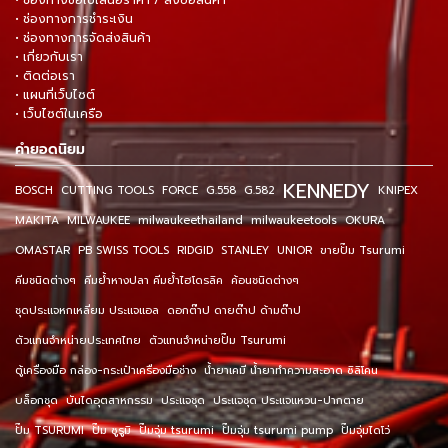
• ช่องทางขอใบเสนอราคา / สั่งซื้อสินค้า
• ช่องทางการชำระเงิน
• ช่องทางการจัดส่งสินค้า
• เกี่ยวกับเรา
• ติดต่อเรา
• แผนที่เว็บไซต์
• เว็บไซต์ในเครือ
คำยอดนิยม
KENNEDY
BOSCH
CUTTING TOOLS
FORCE
G.558
G.582
KNIPEX
MAKITA
MILWAUKEE
milwaukeethailand
milwaukeetools
OKURA
OMASTAR
PB SWISS TOOLS
RIDGID
STANLEY
UNIOR
ขายปั๊ม Tsurumi
คีมชนิดต่างๆ
คีมย้ำหางปลา คีมย้ำไฮโดรลิค
ค้อนชนิดต่างๆ
ชุดประแจหกเหลี่ยม ประแจแอล
ดอกต๊าป ดายต๊าป ด้ามต๊าป
ตัวแทนจำหน่ายประเทศไทย
ตัวแทนจำหน่ายปั๊ม Tsurumi
ตู้เครื่องมือ กล่อง-กระเป๋าเครื่องมือช่าง
น้ำยาเคมี น้ำยาทำความสะอาด ซิลิโคน
บล็อกชุด
บันไดอุตสาหกรรม
ประแจชุด
ประแจชุด ประแจแหวน-ปากตาย
ปั๊ม TSURUMI
ปั๊ม ซูรูมิ
ปั๊มจุ่ม tsurumi
ปั๊มจุ่ม tsurumi pump
ปั๊มจุ่มไดโว่