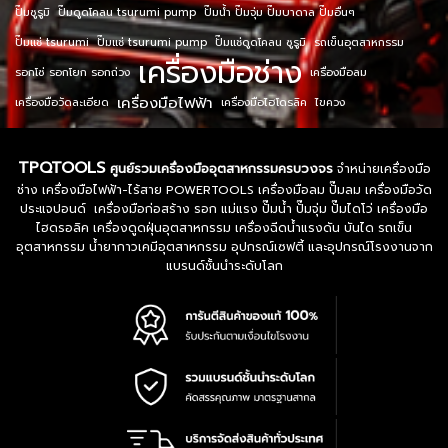
ปั๊มซูรูมิ
ปั๊มดูดโคลน tsurumi pump
ปั๊มน้ำ ปั๊มจุ่ม ปั๊มบาดาล ปั๊มอื่นๆ
ปั๊มแช่ tsurumi
ปั๊มแช่ tsurumi pump
ปั๊มแช่ดูดโคลน ซูรูมิ
รถเข็นอุตสาหกรรม
เครื่องมือช่าง
รอกโซ่ รอกโยก รอกถ่วง
เครื่องมือลม
เครื่องมือไฟฟ้า
เครื่องมือวัดละเอียด
เครื่องมือไฮโดรลิค
ไขควง
TPQTOOLS
ศูนย์รวมเครื่องมืออุตสาหกรรมครบวงจร
จำหน่ายเครื่องมือ
ช่าง เครื่องมือไฟฟ้า-ไร้สาย POWERTOOLS เครื่องมือลม ปั๊มลม เครื่องมือวัด
ประแจปอนด์ เครื่องมือก่อสร้าง รอก แม่แรง ปั๊มน้ำ ปั๊มจุ่ม ปั๊มไดโว่ เครื่องมือ
ไฮดรอลิค เครื่องดูดฝุ่นอุตสาหกรรม เครื่องฉีดน้ำแรงดัน บันได รถเข็น
อุตสาหกรรม น้ำยากาวเคมีอุตสาหกรรม อุปกรณ์เซฟตี้ และอุปกรณ์โรงงานจาก
แบรนด์ชั้นนำระดับโลก