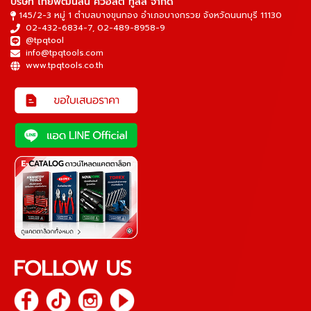
บริษัท ไทยพัฒนสิน ควอลิตี้ ทูลส์ จำกัด
145/2-3 หมู่ 1 ตำบลบางขุนกอง อำเภอบางกรวย จังหวัดนนทบุรี 11130
02-432-6834-7
,
02-489-8958-9
@tpqtool
info@tpqtools.com
www.tpqtools.co.th
FOLLOW US