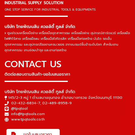
INDUSTRIAL SUPPLY SOLUTION
ONE STOP SERVICE
FOR INDUSTRIAL TOOLS & EQUIPMENTS
▬▬▬▬▬▬▬▬▬▬▬▬▬▬▬
บริษัท ไทยพัฒนสิน ควอลิตี้ ทูลส์ จำกัด
ศูนย์รวมเครื่องมือช่าง เครื่องมืออุตสาหกรรม เครื่องมือช่าง อุปกรณ์ฮาร์ดแวร์ เครื่องมือ
ไฟฟ้าไร้สาย เครื่องมือลม เครื่องมือไฮโดรลิค เครื่องมือก่อสร้าง บันได รถเข็น
อุตสาหกรรม และอุปกรณ์โรงงานครบวงจร จากแบรนด์ชั้นนำระดับโลก สำหรับงาน
อุตสาหกรรม งานซ่อมบำรุง และงานก่อสร้าง
CONTACT US
ติดต่อสอบถามสินค้า-ขอใบเสนอราคา
▬▬▬▬▬▬▬▬▬▬▬▬▬▬▬
บริษัท ไทยพัฒนสิน ควอลิตี้ ทูลส์ จำกัด
145/2-3 หมู่ 1 ตำบลบางขุนกอง อำเภอบางกรวย จังหวัดนนทบุรี 11130
02-432-6834-7
,
02-489-8958-9
@tpqtool
info@tpqtools.com
www.tpqtools.co.th