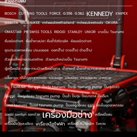
คำยอดนิยม
KENNEDY
BOSCH
CUTTING TOOLS
FORCE
G.558
G.582
KNIPEX
MAKITA
MILWAUKEE
milwaukeethailand
milwaukeetools
OKURA
OMASTAR
PB SWISS TOOLS
RIDGID
STANLEY
UNIOR
ขายปั๊ม Tsurumi
คีมชนิดต่างๆ
คีมย้ำหางปลา คีมย้ำไฮโดรลิค
ค้อนชนิดต่างๆ
ชุดประแจหกเหลี่ยม ประแจแอล
ดอกต๊าป ดายต๊าป ด้ามต๊าป
ตัวแทนจำหน่ายประเทศไทย
ตัวแทนจำหน่ายปั๊ม Tsurumi
ตู้เครื่องมือ กล่อง-กระเป๋าเครื่องมือช่าง
น้ำยาเคมี น้ำยาทำความสะอาด ซิลิโคน
บล็อกชุด
บันไดอุตสาหกรรม
ประแจชุด
ประแจชุด ประแจแหวน-ปากตาย
ปั๊ม TSURUMI
ปั๊ม ซูรูมิ
ปั๊มจุ่ม tsurumi
ปั๊มจุ่ม tsurumi pump
ปั๊มจุ่มไดโว่
ปั๊มซูรูมิ
ปั๊มดูดโคลน tsurumi pump
ปั๊มน้ำ ปั๊มจุ่ม ปั๊มบาดาล ปั๊มอื่นๆ
ปั๊มแช่ tsurumi
ปั๊มแช่ tsurumi pump
ปั๊มแช่ดูดโคลน ซูรูมิ
รถเข็นอุตสาหกรรม
เครื่องมือช่าง
รอกโซ่ รอกโยก รอกถ่วง
เครื่องมือลม
เครื่องมือไฟฟ้า
เครื่องมือวัดละเอียด
เครื่องมือไฮโดรลิค
ไขควง