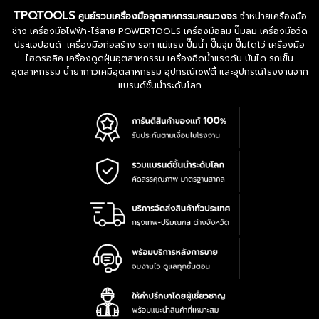
TPQTOOLS
ศูนย์รวมเครื่องมืออุตสาหกรรมครบวงจร
จำหน่ายเครื่องมือ
ช่าง เครื่องมือไฟฟ้า-ไร้สาย POWERTOOLS เครื่องมือลม ปั๊มลม เครื่องมือวัด
ประแจปอนด์ เครื่องมือก่อสร้าง รอก แม่แรง ปั๊มน้ำ ปั๊มจุ่ม ปั๊มไดโว่ เครื่องมือ
ไฮดรอลิค เครื่องดูดฝุ่นอุตสาหกรรม เครื่องฉีดน้ำแรงดัน บันได รถเข็น
อุตสาหกรรม น้ำยากาวเคมีอุตสาหกรรม อุปกรณ์เซฟตี้ และอุปกรณ์โรงงานจาก
แบรนด์ชั้นนำระดับโลก