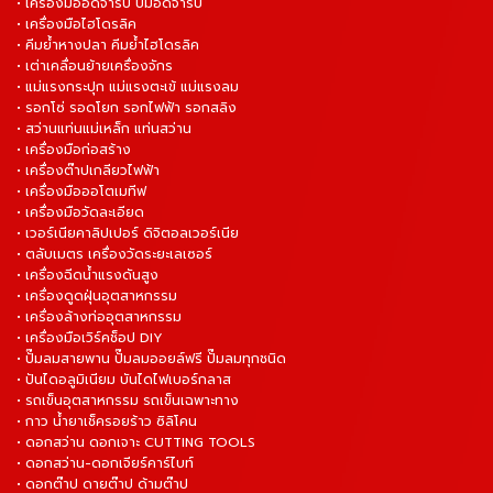
• เครื่องมืออัดจารบี ปั๊มอัดจารบี
• เครื่องมือไฮโดรลิค
• คีมย้ำหางปลา คีมย้ำไฮโดรลิค
• เต่าเคลื่อนย้ายเครื่องจักร
• แม่แรงกระปุก แม่แรงตะเข้ แม่แรงลม
• รอกโซ่ รอดโยก รอกไฟฟ้า รอกสลิง
• สว่านแท่นแม่เหล็ก แท่นสว่าน
• เครื่องมือก่อสร้าง
• เครื่องต๊าปเกลียวไฟฟ้า
• เครื่องมือออโตเมทีฟ
• เครื่องมือวัดละเอียด
• เวอร์เนียคาลิปเปอร์ ดิจิตอลเวอร์เนีย
• ตลับเมตร เครื่องวัดระยะเลเซอร์
• เครื่องฉีดน้ำแรงดันสูง
• เครื่องดูดฝุ่นอุตสาหกรรม
• เครื่องล้างท่ออุตสาหกรรม
• เครื่องมือเวิร์คช็อป DIY
• ปั๊มลมสายพาน ปั๊มลมออยล์ฟรี ปั๊มลมทุกชนิด
• ปันไดอลูมิเนียม บันไดไฟเบอร์กลาส
• รถเข็นอุตสาหกรรม รถเข็นเฉพาะทาง
• กาว น้ำยาเช็ครอยร้าว ซิลิโคน
• ดอกสว่าน ดอกเจาะ CUTTING TOOLS
• ดอกสว่าน-ดอกเจียร์คาร์ไบท์
• ดอกต๊าป ดายต๊าป ด้ามต๊าป