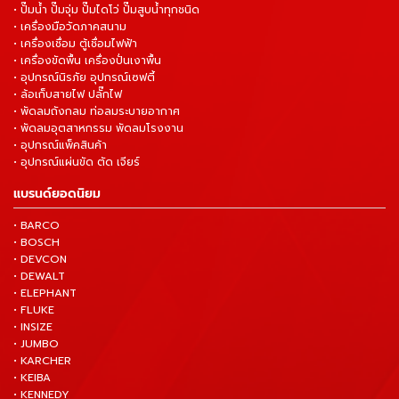
• ปั๊มน้ำ ปั๊มจุ่ม ปั๊มไดโว่ ปั๊มสูบน้ำทุกชนิด
• เครื่องมือวัดภาคสนาม
• เครื่องเชื่อม ตู้เชื่อมไฟฟ้า
• เครื่องขัดพื้น เครื่องปั่นเงาพื้น
• อุปกรณ์นิรภัย อุปกรณ์เซฟตี้
• ล้อเก็บสายไฟ ปลั๊กไฟ
• พัดลมถังกลม ท่อลมระบายอากาศ
• พัดลมอุตสาหกรรม พัดลมโรงงาน
• อุปกรณ์แพ็คสินค้า
• อุปกรณ์แผ่นขัด ตัด เจียร์
แบรนด์ยอดนิยม
• BARCO
• BOSCH
• DEVCON
• DEWALT
• ELEPHANT
• FLUKE
• INSIZE
• JUMBO
• KARCHER
• KEIBA
• KENNEDY