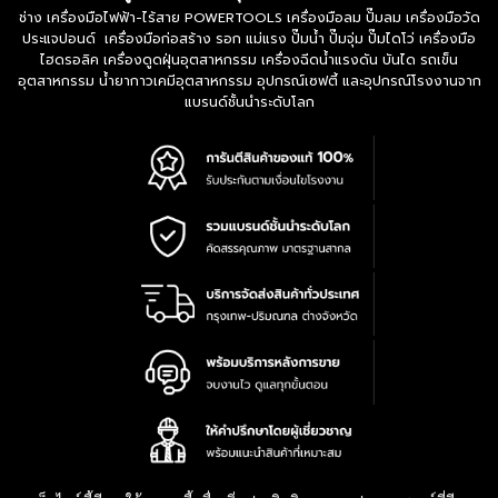
ช่าง เครื่องมือไฟฟ้า-ไร้สาย POWERTOOLS เครื่องมือลม ปั๊มลม เครื่องมือวัด
ประแจปอนด์ เครื่องมือก่อสร้าง รอก แม่แรง ปั๊มน้ำ ปั๊มจุ่ม ปั๊มไดโว่ เครื่องมือ
ไฮดรอลิค เครื่องดูดฝุ่นอุตสาหกรรม เครื่องฉีดน้ำแรงดัน บันได รถเข็น
อุตสาหกรรม น้ำยากาวเคมีอุตสาหกรรม อุปกรณ์เซฟตี้ และอุปกรณ์โรงงานจาก
แบรนด์ชั้นนำระดับโลก