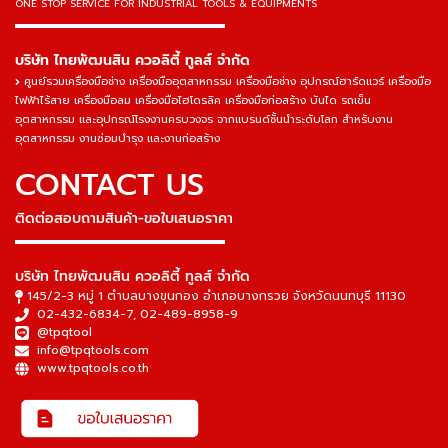
ONE STOP SERVICE
FOR INDUSTRIAL TOOLS & EQUIPMENTS
▬▬▬▬▬▬▬▬▬▬▬▬▬▬▬
บริษัท ไทยพัฒนสิน ควอลิตี้ ทูลส์ จำกัด
ศูนย์รวมเครื่องมือช่าง เครื่องมืออุตสาหกรรม เครื่องมือช่าง อุปกรณ์ฮาร์ดแวร์ เครื่องมือ
ไฟฟ้าไร้สาย เครื่องมือลม เครื่องมือไฮโดรลิค เครื่องมือก่อสร้าง บันได รถเข็น
อุตสาหกรรม และอุปกรณ์โรงงานครบวงจร จากแบรนด์ชั้นนำระดับโลก สำหรับงาน
อุตสาหกรรม งานซ่อมบำรุง และงานก่อสร้าง
CONTACT US
ติดต่อสอบถามสินค้า-ขอใบเสนอราคา
▬▬▬▬▬▬▬▬▬▬▬▬▬▬▬
บริษัท ไทยพัฒนสิน ควอลิตี้ ทูลส์ จำกัด
145/2-3 หมู่ 1 ตำบลบางขุนกอง อำเภอบางกรวย จังหวัดนนทบุรี 11130
02-432-6834-7
,
02-489-8958-9
@tpqtool
info@tpqtools.com
www.tpqtools.co.th