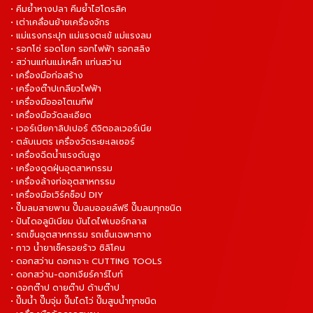
• คีมย้ำหางปลา คีมย้ำไฮโดรลิค
• เต่าเคลื่อนย้ายเครื่องจักร
• แม่แรงกระปุก แม่แรงตะเข้ แม่แรงลม
• รอกโซ่ รอดโยก รอกไฟฟ้า รอกสลิง
• สว่านแท่นแม่เหล็ก แท่นสว่าน
• เครื่องมือก่อสร้าง
• เครื่องต๊าปเกลียวไฟฟ้า
• เครื่องมือออโตเมทีฟ
• เครื่องมือวัดละเอียด
• เวอร์เนียคาลิปเปอร์ ดิจิตอลเวอร์เนีย
• ตลับเมตร เครื่องวัดระยะเลเซอร์
• เครื่องฉีดน้ำแรงดันสูง
• เครื่องดูดฝุ่นอุตสาหกรรม
• เครื่องล้างท่ออุตสาหกรรม
• เครื่องมือเวิร์คช็อป DIY
• ปั๊มลมสายพาน ปั๊มลมออยล์ฟรี ปั๊มลมทุกชนิด
• ปันไดอลูมิเนียม บันไดไฟเบอร์กลาส
• รถเข็นอุตสาหกรรม รถเข็นเฉพาะทาง
• กาว น้ำยาเช็ครอยร้าว ซิลิโคน
• ดอกสว่าน ดอกเจาะ CUTTING TOOLS
• ดอกสว่าน-ดอกเจียร์คาร์ไบท์
• ดอกต๊าป ดายต๊าป ด้ามต๊าป
• ปั๊มน้ำ ปั๊มจุ่ม ปั๊มไดโว่ ปั๊มสูบน้ำทุกชนิด