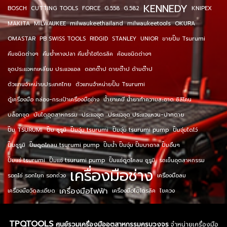
KENNEDY
BOSCH
CUTTING TOOLS
FORCE
G.558
G.582
KNIPEX
MAKITA
MILWAUKEE
milwaukeethailand
milwaukeetools
OKURA
OMASTAR
PB SWISS TOOLS
RIDGID
STANLEY
UNIOR
ขายปั๊ม Tsurumi
คีมชนิดต่างๆ
คีมย้ำหางปลา คีมย้ำไฮโดรลิค
ค้อนชนิดต่างๆ
ชุดประแจหกเหลี่ยม ประแจแอล
ดอกต๊าป ดายต๊าป ด้ามต๊าป
ตัวแทนจำหน่ายประเทศไทย
ตัวแทนจำหน่ายปั๊ม Tsurumi
ตู้เครื่องมือ กล่อง-กระเป๋าเครื่องมือช่าง
น้ำยาเคมี น้ำยาทำความสะอาด ซิลิโคน
บล็อกชุด
บันไดอุตสาหกรรม
ประแจชุด
ประแจชุด ประแจแหวน-ปากตาย
ปั๊ม TSURUMI
ปั๊ม ซูรูมิ
ปั๊มจุ่ม tsurumi
ปั๊มจุ่ม tsurumi pump
ปั๊มจุ่มไดโว่
ปั๊มซูรูมิ
ปั๊มดูดโคลน tsurumi pump
ปั๊มน้ำ ปั๊มจุ่ม ปั๊มบาดาล ปั๊มอื่นๆ
ปั๊มแช่ tsurumi
ปั๊มแช่ tsurumi pump
ปั๊มแช่ดูดโคลน ซูรูมิ
รถเข็นอุตสาหกรรม
เครื่องมือช่าง
รอกโซ่ รอกโยก รอกถ่วง
เครื่องมือลม
เครื่องมือไฟฟ้า
เครื่องมือวัดละเอียด
เครื่องมือไฮโดรลิค
ไขควง
TPQTOOLS
ศูนย์รวมเครื่องมืออุตสาหกรรมครบวงจร
จำหน่ายเครื่องมือ