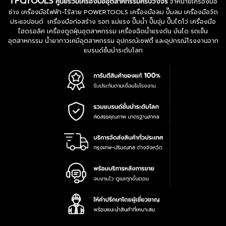
TPQTOOLS
ศูนย์รวมเครื่องมืออุตสาหกรรมครบวงจร
จำหน่ายเครื่องมือ
ช่าง เครื่องมือไฟฟ้า-ไร้สาย POWERTOOLS เครื่องมือลม ปั๊มลม เครื่องมือวัด
ประแจปอนด์ เครื่องมือก่อสร้าง รอก แม่แรง ปั๊มน้ำ ปั๊มจุ่ม ปั๊มไดโว่ เครื่องมือ
ไฮดรอลิค เครื่องดูดฝุ่นอุตสาหกรรม เครื่องฉีดน้ำแรงดัน บันได รถเข็น
อุตสาหกรรม น้ำยากาวเคมีอุตสาหกรรม อุปกรณ์เซฟตี้ และอุปกรณ์โรงงานจาก
แบรนด์ชั้นนำระดับโลก