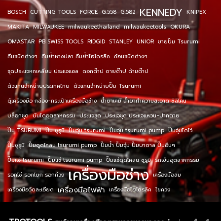
KENNEDY
BOSCH
CUTTING TOOLS
FORCE
G.558
G.582
KNIPEX
MAKITA
MILWAUKEE
milwaukeethailand
milwaukeetools
OKURA
OMASTAR
PB SWISS TOOLS
RIDGID
STANLEY
UNIOR
ขายปั๊ม Tsurumi
คีมชนิดต่างๆ
คีมย้ำหางปลา คีมย้ำไฮโดรลิค
ค้อนชนิดต่างๆ
ชุดประแจหกเหลี่ยม ประแจแอล
ดอกต๊าป ดายต๊าป ด้ามต๊าป
ตัวแทนจำหน่ายประเทศไทย
ตัวแทนจำหน่ายปั๊ม Tsurumi
ตู้เครื่องมือ กล่อง-กระเป๋าเครื่องมือช่าง
น้ำยาเคมี น้ำยาทำความสะอาด ซิลิโคน
บล็อกชุด
บันไดอุตสาหกรรม
ประแจชุด
ประแจชุด ประแจแหวน-ปากตาย
ปั๊ม TSURUMI
ปั๊ม ซูรูมิ
ปั๊มจุ่ม tsurumi
ปั๊มจุ่ม tsurumi pump
ปั๊มจุ่มไดโว่
ปั๊มซูรูมิ
ปั๊มดูดโคลน tsurumi pump
ปั๊มน้ำ ปั๊มจุ่ม ปั๊มบาดาล ปั๊มอื่นๆ
ปั๊มแช่ tsurumi
ปั๊มแช่ tsurumi pump
ปั๊มแช่ดูดโคลน ซูรูมิ
รถเข็นอุตสาหกรรม
เครื่องมือช่าง
รอกโซ่ รอกโยก รอกถ่วง
เครื่องมือลม
เครื่องมือไฟฟ้า
เครื่องมือวัดละเอียด
เครื่องมือไฮโดรลิค
ไขควง