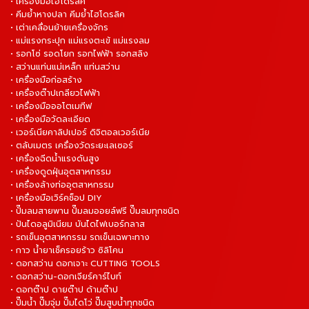
• เครื่องมือไฮโดรลิค
• คีมย้ำหางปลา คีมย้ำไฮโดรลิค
• เต่าเคลื่อนย้ายเครื่องจักร
• แม่แรงกระปุก แม่แรงตะเข้ แม่แรงลม
• รอกโซ่ รอดโยก รอกไฟฟ้า รอกสลิง
• สว่านแท่นแม่เหล็ก แท่นสว่าน
• เครื่องมือก่อสร้าง
• เครื่องต๊าปเกลียวไฟฟ้า
• เครื่องมือออโตเมทีฟ
• เครื่องมือวัดละเอียด
• เวอร์เนียคาลิปเปอร์ ดิจิตอลเวอร์เนีย
• ตลับเมตร เครื่องวัดระยะเลเซอร์
• เครื่องฉีดน้ำแรงดันสูง
• เครื่องดูดฝุ่นอุตสาหกรรม
• เครื่องล้างท่ออุตสาหกรรม
• เครื่องมือเวิร์คช็อป DIY
• ปั๊มลมสายพาน ปั๊มลมออยล์ฟรี ปั๊มลมทุกชนิด
• ปันไดอลูมิเนียม บันไดไฟเบอร์กลาส
• รถเข็นอุตสาหกรรม รถเข็นเฉพาะทาง
• กาว น้ำยาเช็ครอยร้าว ซิลิโคน
• ดอกสว่าน ดอกเจาะ CUTTING TOOLS
• ดอกสว่าน-ดอกเจียร์คาร์ไบท์
• ดอกต๊าป ดายต๊าป ด้ามต๊าป
• ปั๊มน้ำ ปั๊มจุ่ม ปั๊มไดโว่ ปั๊มสูบน้ำทุกชนิด