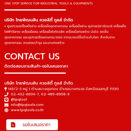
ONE STOP SERVICE
FOR INDUSTRIAL TOOLS & EQUIPMENTS
▬▬▬▬▬▬▬▬▬▬▬▬▬▬▬
บริษัท ไทยพัฒนสิน ควอลิตี้ ทูลส์ จำกัด
ศูนย์รวมเครื่องมือช่าง เครื่องมืออุตสาหกรรม เครื่องมือช่าง อุปกรณ์ฮาร์ดแวร์ เครื่องมือ
ไฟฟ้าไร้สาย เครื่องมือลม เครื่องมือไฮโดรลิค เครื่องมือก่อสร้าง บันได รถเข็น
อุตสาหกรรม และอุปกรณ์โรงงานครบวงจร จากแบรนด์ชั้นนำระดับโลก สำหรับงาน
อุตสาหกรรม งานซ่อมบำรุง และงานก่อสร้าง
CONTACT US
ติดต่อสอบถามสินค้า-ขอใบเสนอราคา
▬▬▬▬▬▬▬▬▬▬▬▬▬▬▬
บริษัท ไทยพัฒนสิน ควอลิตี้ ทูลส์ จำกัด
145/2-3 หมู่ 1 ตำบลบางขุนกอง อำเภอบางกรวย จังหวัดนนทบุรี 11130
02-432-6834-7
,
02-489-8958-9
@tpqtool
info@tpqtools.com
www.tpqtools.co.th