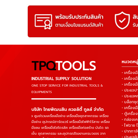
TPQ
TOOLS
หมวดหมู่
• เครื่อ
INDUSTRIAL SUPPLY SOLUTION
• เครื่อ
• เครื่องม
ONE STOP SERVICE
FOR INDUSTRIAL TOOLS &
• ประแจ
EQUIPMENTS
• ประแจห
▬▬▬▬▬▬▬▬▬▬▬▬▬▬▬
• บล็อกชุด
• เครื่องม
บริษัท ไทยพัฒนสิน ควอลิตี้ ทูลส์ จำกัด
• ตู้เครื่อง
ศูนย์รวมเครื่องมือช่าง เครื่องมืออุตสาหกรรม เครื่อง
• กล่องเคร
มือช่าง อุปกรณ์ฮาร์ดแวร์ เครื่องมือไฟฟ้าไร้สาย เครื่อง
• ไฟฉาย 
มือลม เครื่องมือไฮโดรลิค เครื่องมือก่อสร้าง บันได รถ
• ปากกาจั
เข็น อุตสาหกรรม และอุปกรณ์โรงงานครบวงจร จาก
• ประแจข