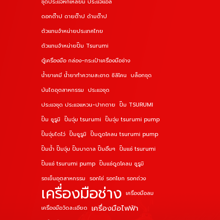
ชุดประแจหกเหลี่ยม ประแจแอล
ดอกต๊าป ดายต๊าป ด้ามต๊าป
ตัวแทนจำหน่ายประเทศไทย
ตัวแทนจำหน่ายปั๊ม Tsurumi
ตู้เครื่องมือ กล่อง-กระเป๋าเครื่องมือช่าง
น้ำยาเคมี น้ำยาทำความสะอาด ซิลิโคน
บล็อกชุด
บันไดอุตสาหกรรม
ประแจชุด
ประแจชุด ประแจแหวน-ปากตาย
ปั๊ม TSURUMI
ปั๊ม ซูรูมิ
ปั๊มจุ่ม tsurumi
ปั๊มจุ่ม tsurumi pump
ปั๊มจุ่มไดโว่
ปั๊มซูรูมิ
ปั๊มดูดโคลน tsurumi pump
ปั๊มน้ำ ปั๊มจุ่ม ปั๊มบาดาล ปั๊มอื่นๆ
ปั๊มแช่ tsurumi
ปั๊มแช่ tsurumi pump
ปั๊มแช่ดูดโคลน ซูรูมิ
รถเข็นอุตสาหกรรม
รอกโซ่ รอกโยก รอกถ่วง
เครื่องมือช่าง
เครื่องมือลม
เครื่องมือไฟฟ้า
เครื่องมือวัดละเอียด