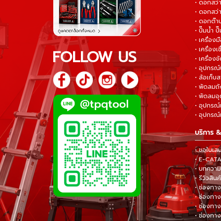
• ดอกสว
• ดอกสว่า
• ดอกต๊า
• ปั๊มน้ำ ป
• เครื่อง
• เครื่องเช
FOLLOW US
• เครื่องขั
• อุปกรณ์
• ล้อเก็บ
• พัดลมถ
• พัดลมอ
• อุปกรณ์
• อุปกรณ์แ
บริการ &
• ขอใบเส
• E-CA
• บทความส
• รีวิวสินค
• ช่องทาง
• ช่องทาง
• ช่องทาง
• ช่องทาง