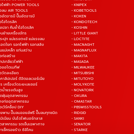
งมือไฟฟ้า POWER TOOLS
• KNIPEX
งมือลม AIR TOOLS
• KOBETOOLS
ืออัดจารบี ปั๊มอัดจารบี
• KOKEN
มือไฮโดรลิค
• KONDOTECH
างปลา คีมย้ำไฮโดรลิค
• KOSHIN
่อนย้ายเครื่องจักร
• LITTLE GIANT
ระปุก แม่แรงตะเข้ แม่แรงลม
• LOCTITE
 รอดโยก รอกไฟฟ้า รอกสลิง
• MACNAGHT
่นแม่เหล็ก แท่นสว่าน
• MAGNAFLUX
ือก่อสร้าง
• MAKITA
ต๊าปเกลียวไฟฟ้า
• MASADA
มือออโตเมทีฟ
• MILWAUKEE
ือวัดละเอียด
• MITSUBISHI
ยคาลิปเปอร์ ดิจิตอลเวอร์เนีย
• MITUTOYO
ร เครื่องวัดระยะเลเซอร์
• MOLYKOTE
ฉีดน้ำแรงดันสูง
• NOVATORK
ดูดฝุ่นอุตสาหกรรม
• OKURA
ล้างท่ออุตสาหกรรม
• OMASTAR
ือเวิร์คช็อป DIY
• PBSWISSTOOLS
ายพาน ปั๊มลมออยล์ฟรี ปั๊มลมทุกชนิด
• RIDGID
ูมิเนียม บันไดไฟเบอร์กลาส
• SANKI
อุตสาหกรรม รถเข็นเฉพาะทาง
• SENATOR
ยาเช็ครอยร้าว ซิลิโคน
• STARKE