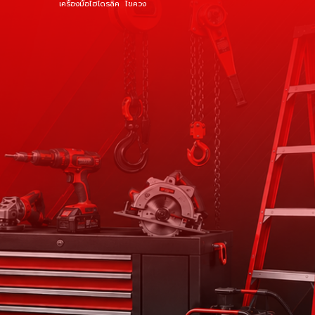
เครื่องมือไฮโดรลิค
ไขควง