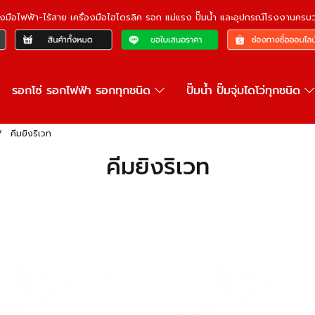
ื่องมือไฟฟ้า-ไร้สาย เครื่องมือไฮโดรลิค รอก แม่แรง ปั๊มน้ำ และอุปกรณ์โรงงานคร
รอกโซ่ รอกไฟฟ้า รอกทุกชนิด
ปั๊มน้ำ ปั๊มจุ่มไดโว่ทุกชนิด
คีมยิงริเวท
คีมยิงริเวท