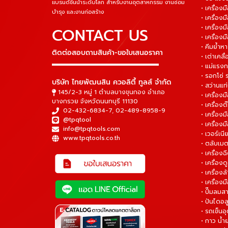
แบรนด์ชั้นนำระดับโลก สำหรับงานอุตสาหกรรม งานซ่อม
• เครื่อ
บำรุง และงานก่อสร้าง
• เครื่อ
• เครื่องม
CONTACT US
• เครื่อง
• คีมย้ำห
ติดต่อสอบถามสินค้า-ขอใบเสนอราคา
• เต่าเคลื
▬▬▬▬▬▬▬▬▬▬▬▬▬▬▬
• แม่แรงก
• รอกโซ่
บริษัท ไทยพัฒนสิน ควอลิตี้ ทูลส์ จำกัด
• สว่านแท
145/2-3 หมู่ 1 ตำบลบางขุนกอง อำเภอ
• เครื่องม
บางกรวย จังหวัดนนทบุรี 11130
• เครื่อง
02-432-6834-7
,
02-489-8958-9
• เครื่อง
@tpqtool
• เครื่องม
info@tpqtools.com
• เวอร์เนี
www.tpqtools.co.th
• ตลับเมต
• เครื่อง
• เครื่อง
• เครื่อง
• เครื่องม
• ปั๊มลมส
• ปันไดอล
• รถเข็น
• กาว น้ำ