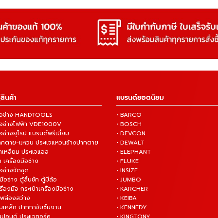
สินค้า
แบรนด์ยอดนิยม
งมือช่าง HANDTOOLS
• BARCO
งมือช่างไฟฟ้า VDE1000V
• BOSCH
ือช่างยุโรป แบรนด์พรีเมี่ยม
• DEVCON
ปากตาย-แหวน ประแจแหวนข้างปากตาย
• DEWALT
กเหลี่ยม ประแจแอล
• ELEPHANT
 เครื่องมือช่าง
• FLUKE
ือช่างจัดชุด
• INSIZE
มือช่าง ตู้ลิ้นชัก ตู้มีล้อ
• JUMBO
ื่องมือ กระเป๋าเครื่องมือช่าง
• KARCHER
ไฟส่องสว่าง
• KEIBA
บเหล็ก ปากกาจับชิ้นงาน
• KENNEDY
ันปอนด์ ประแจทอร์ค
• KINGTONY