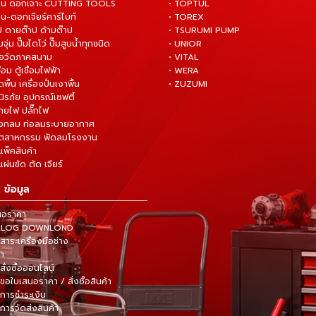
่าน ดอกเจาะ CUTTING TOOLS
• TOPTUL
น-ดอกเจียร์คาร์ไบท์
• TOREX
ป ดายต๊าป ด้ามต๊าป
• TSURUMI PUMP
ั๊มจุ่ม ปั๊มไดโว่ ปั๊มสูบน้ำทุกชนิด
• UNIOR
มือวัดภาคสนาม
• VITAL
ื่อม ตู้เชื่อมไฟฟ้า
• WERA
ดพื้น เครื่องปั่นเงาพื้น
• ZUZUMI
นิรภัย อุปกรณ์เซฟตี้
สายไฟ ปลั๊กไฟ
ังกลม ท่อลมระบายอากาศ
ุตสาหกรรม พัดลมโรงงาน
แพ็คสินค้า
ผ่นขัด ตัด เจียร์
 ข้อมูล
นอราคา
TALOG DOWNLOND
าระเครื่องมือช่าง
้า
สั่งซื้อออนไลน์
ขอใบเสนอราคา / สั่งซื้อสินค้า
การชำระเงิน
การจัดส่งสินค้า