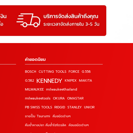
คำยอดนิยม
BOSCH
CUTTING TOOLS
FORCE
G.558
KENNEDY
G.582
KNIPEX
MAKITA
MILWAUKEE
milwaukeethailand
milwaukeetools
OKURA
OMASTAR
PB SWISS TOOLS
RIDGID
STANLEY
UNIOR
ขายปั๊ม Tsurumi
คีมชนิดต่างๆ
คีมย้ำหางปลา คีมย้ำไฮโดรลิค
ค้อนชนิดต่างๆ