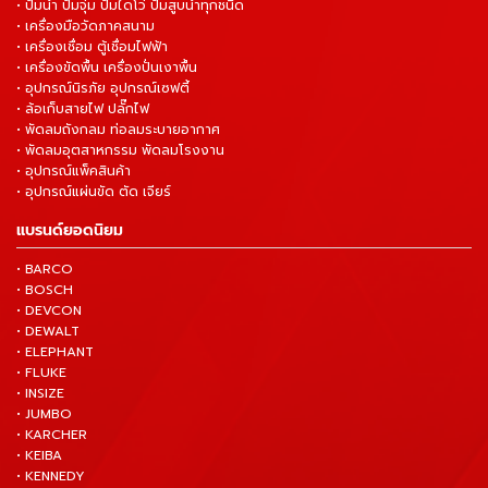
• ปั๊มน้ำ ปั๊มจุ่ม ปั๊มไดโว่ ปั๊มสูบน้ำทุกชนิด
• เครื่องมือวัดภาคสนาม
• เครื่องเชื่อม ตู้เชื่อมไฟฟ้า
• เครื่องขัดพื้น เครื่องปั่นเงาพื้น
• อุปกรณ์นิรภัย อุปกรณ์เซฟตี้
• ล้อเก็บสายไฟ ปลั๊กไฟ
• พัดลมถังกลม ท่อลมระบายอากาศ
• พัดลมอุตสาหกรรม พัดลมโรงงาน
• อุปกรณ์แพ็คสินค้า
• อุปกรณ์แผ่นขัด ตัด เจียร์
แบรนด์ยอดนิยม
• BARCO
• BOSCH
• DEVCON
• DEWALT
• ELEPHANT
• FLUKE
• INSIZE
• JUMBO
• KARCHER
• KEIBA
• KENNEDY