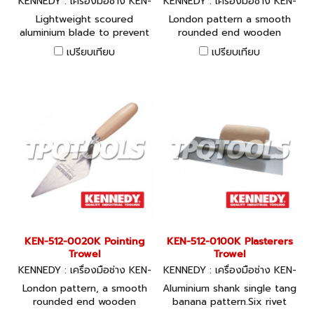
KENNEDY : เครื่องมือช่าง KEN-
KENNEDY : เครื่องมือช่าง KEN-
512-0920K
512-0060K
Lightweight scoured
London pattern a smooth
aluminium blade to prevent
rounded end wooden
plaster slip-off. Detachable
handle with integral tang
เปรียบเทียบ
เปรียบเทียบ
wooden handle with
cushioned comfort ring.
KEN-512-0020K Pointing
KEN-512-0100K Plasterers
Trowel
Trowel
KENNEDY : เครื่องมือช่าง KEN-
KENNEDY : เครื่องมือช่าง KEN-
512-0020K
512-0100K
London pattern, a smooth
Aluminium shank single tang
rounded end wooden
banana pattern.Six rivet