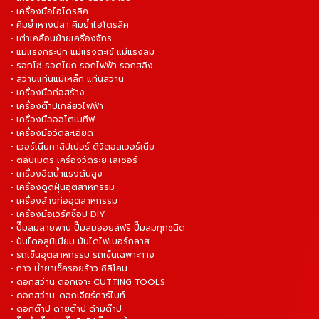
• เครื่องมือไฮโดรลิค
• คีมย้ำหางปลา คีมย้ำไฮโดรลิค
• เต่าเคลื่อนย้ายเครื่องจักร
• แม่แรงกระปุก แม่แรงตะเข้ แม่แรงลม
• รอกโซ่ รอดโยก รอกไฟฟ้า รอกสลิง
• สว่านแท่นแม่เหล็ก แท่นสว่าน
• เครื่องมือก่อสร้าง
• เครื่องต๊าปเกลียวไฟฟ้า
• เครื่องมือออโตเมทีฟ
• เครื่องมือวัดละเอียด
• เวอร์เนียคาลิปเปอร์ ดิจิตอลเวอร์เนีย
• ตลับเมตร เครื่องวัดระยะเลเซอร์
• เครื่องฉีดน้ำแรงดันสูง
• เครื่องดูดฝุ่นอุตสาหกรรม
• เครื่องล้างท่ออุตสาหกรรม
• เครื่องมือเวิร์คช็อป DIY
• ปั๊มลมสายพาน ปั๊มลมออยล์ฟรี ปั๊มลมทุกชนิด
• ปันไดอลูมิเนียม บันไดไฟเบอร์กลาส
• รถเข็นอุตสาหกรรม รถเข็นเฉพาะทาง
• กาว น้ำยาเช็ครอยร้าว ซิลิโคน
• ดอกสว่าน ดอกเจาะ CUTTING TOOLS
• ดอกสว่าน-ดอกเจียร์คาร์ไบท์
• ดอกต๊าป ดายต๊าป ด้ามต๊าป