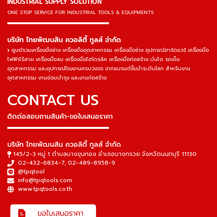
INDUSTRIAL SUPPLY SOLUTION
ONE STOP SERVICE
FOR INDUSTRIAL TOOLS & EQUIPMENTS
▬▬▬▬▬▬▬▬▬▬▬▬▬▬▬
บริษัท ไทยพัฒนสิน ควอลิตี้ ทูลส์ จำกัด
ศูนย์รวมเครื่องมือช่าง เครื่องมืออุตสาหกรรม เครื่องมือช่าง อุปกรณ์ฮาร์ดแวร์ เครื่องมือ
ไฟฟ้าไร้สาย เครื่องมือลม เครื่องมือไฮโดรลิค เครื่องมือก่อสร้าง บันได รถเข็น
อุตสาหกรรม และอุปกรณ์โรงงานครบวงจร จากแบรนด์ชั้นนำระดับโลก สำหรับงาน
อุตสาหกรรม งานซ่อมบำรุง และงานก่อสร้าง
CONTACT US
ติดต่อสอบถามสินค้า-ขอใบเสนอราคา
▬▬▬▬▬▬▬▬▬▬▬▬▬▬▬
บริษัท ไทยพัฒนสิน ควอลิตี้ ทูลส์ จำกัด
145/2-3 หมู่ 1 ตำบลบางขุนกอง อำเภอบางกรวย จังหวัดนนทบุรี 11130
02-432-6834-7
,
02-489-8958-9
@tpqtool
info@tpqtools.com
www.tpqtools.co.th