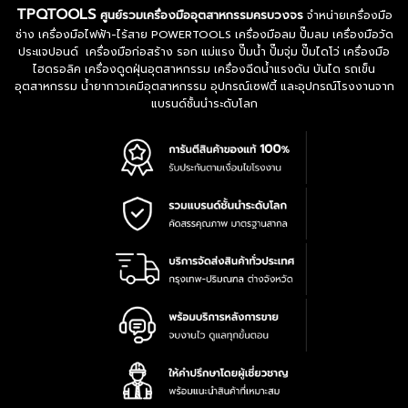
TPQTOOLS
ศูนย์รวมเครื่องมืออุตสาหกรรมครบวงจร
จำหน่ายเครื่องมือ
ช่าง เครื่องมือไฟฟ้า-ไร้สาย POWERTOOLS เครื่องมือลม ปั๊มลม เครื่องมือวัด
ประแจปอนด์ เครื่องมือก่อสร้าง รอก แม่แรง ปั๊มน้ำ ปั๊มจุ่ม ปั๊มไดโว่ เครื่องมือ
ไฮดรอลิค เครื่องดูดฝุ่นอุตสาหกรรม เครื่องฉีดน้ำแรงดัน บันได รถเข็น
อุตสาหกรรม น้ำยากาวเคมีอุตสาหกรรม อุปกรณ์เซฟตี้ และอุปกรณ์โรงงานจาก
แบรนด์ชั้นนำระดับโลก