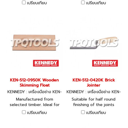
handle with integral tang.
construction cross ground
เปรียบเทียบ
เปรียบเทียบ
to prevent drag.For laying
on and finishing plaster.
Manufactured to the high
standards expected by
todays trade.
KEN-512-0950K Wooden
KEN-512-0420K Brick
Skimming Float
Jointer
KENNEDY : เครื่องมือช่าง KEN-
KENNEDY : เครื่องมือช่าง KEN-
512-0950K
512-0420K
Manufactured from
Suitable for half round
selected timber. Ideal for
finishing of the joints
producing a sandy surface
between bricks. London
เปรียบเทียบ
เปรียบเทียบ
finish when rendering
pattern smooth wooden
plaster or concrete.
handle with integral tang.
Manufactured to the high