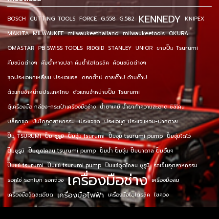
KENNEDY
BOSCH
CUTTING TOOLS
FORCE
G.558
G.582
KNIPEX
MAKITA
MILWAUKEE
milwaukeethailand
milwaukeetools
OKURA
OMASTAR
PB SWISS TOOLS
RIDGID
STANLEY
UNIOR
ขายปั๊ม Tsurumi
คีมชนิดต่างๆ
คีมย้ำหางปลา คีมย้ำไฮโดรลิค
ค้อนชนิดต่างๆ
ชุดประแจหกเหลี่ยม ประแจแอล
ดอกต๊าป ดายต๊าป ด้ามต๊าป
ตัวแทนจำหน่ายประเทศไทย
ตัวแทนจำหน่ายปั๊ม Tsurumi
ตู้เครื่องมือ กล่อง-กระเป๋าเครื่องมือช่าง
น้ำยาเคมี น้ำยาทำความสะอาด ซิลิโคน
บล็อกชุด
บันไดอุตสาหกรรม
ประแจชุด
ประแจชุด ประแจแหวน-ปากตาย
ปั๊ม TSURUMI
ปั๊ม ซูรูมิ
ปั๊มจุ่ม tsurumi
ปั๊มจุ่ม tsurumi pump
ปั๊มจุ่มไดโว่
ปั๊มซูรูมิ
ปั๊มดูดโคลน tsurumi pump
ปั๊มน้ำ ปั๊มจุ่ม ปั๊มบาดาล ปั๊มอื่นๆ
ปั๊มแช่ tsurumi
ปั๊มแช่ tsurumi pump
ปั๊มแช่ดูดโคลน ซูรูมิ
รถเข็นอุตสาหกรรม
เครื่องมือช่าง
รอกโซ่ รอกโยก รอกถ่วง
เครื่องมือลม
เครื่องมือไฟฟ้า
เครื่องมือวัดละเอียด
เครื่องมือไฮโดรลิค
ไขควง