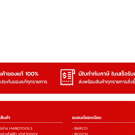
สินค้า
แบรนด์ยอดนิยม
งมือช่าง HANDTOOLS
• BARCO
งมือช่างไฟฟ้า VDE1000V
• BOSCH