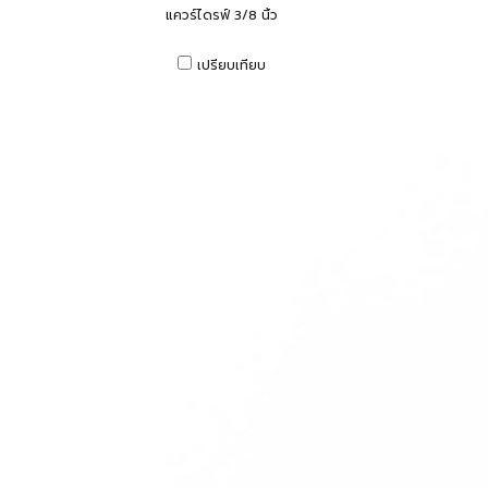
แควร์ไดรฟ์ 3/8 นิ้ว
เปรียบเทียบ