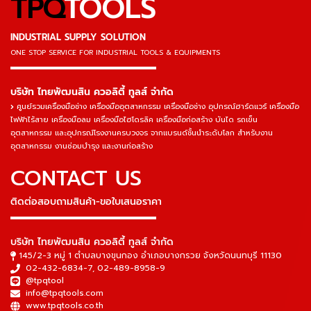
TPQ
TOOLS
INDUSTRIAL SUPPLY SOLUTION
ONE STOP SERVICE
FOR INDUSTRIAL TOOLS & EQUIPMENTS
▬▬▬▬▬▬▬▬▬▬▬▬▬▬▬
บริษัท ไทยพัฒนสิน ควอลิตี้ ทูลส์ จำกัด
ศูนย์รวมเครื่องมือช่าง เครื่องมืออุตสาหกรรม เครื่องมือช่าง อุปกรณ์ฮาร์ดแวร์ เครื่องมือ
ไฟฟ้าไร้สาย เครื่องมือลม เครื่องมือไฮโดรลิค เครื่องมือก่อสร้าง บันได รถเข็น
อุตสาหกรรม และอุปกรณ์โรงงานครบวงจร จากแบรนด์ชั้นนำระดับโลก สำหรับงาน
อุตสาหกรรม งานซ่อมบำรุง และงานก่อสร้าง
CONTACT US
ติดต่อสอบถามสินค้า-ขอใบเสนอราคา
▬▬▬▬▬▬▬▬▬▬▬▬▬▬▬
บริษัท ไทยพัฒนสิน ควอลิตี้ ทูลส์ จำกัด
145/2-3 หมู่ 1 ตำบลบางขุนกอง อำเภอบางกรวย จังหวัดนนทบุรี 11130
02-432-6834-7
,
02-489-8958-9
@tpqtool
info@tpqtools.com
www.tpqtools.co.th