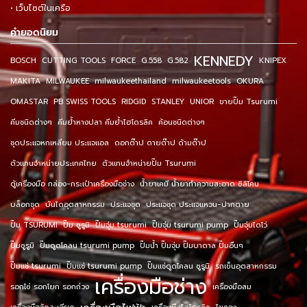
• เว็บไซต์ในเครือ
คำยอดนิยม
KENNEDY
BOSCH
CUTTING TOOLS
FORCE
G.558
G.582
KNIPEX
MAKITA
MILWAUKEE
milwaukeethailand
milwaukeetools
OKURA
OMASTAR
PB SWISS TOOLS
RIDGID
STANLEY
UNIOR
ขายปั๊ม Tsurumi
คีมชนิดต่างๆ
คีมย้ำหางปลา คีมย้ำไฮโดรลิค
ค้อนชนิดต่างๆ
ชุดประแจหกเหลี่ยม ประแจแอล
ดอกต๊าป ดายต๊าป ด้ามต๊าป
ตัวแทนจำหน่ายประเทศไทย
ตัวแทนจำหน่ายปั๊ม Tsurumi
ตู้เครื่องมือ กล่อง-กระเป๋าเครื่องมือช่าง
น้ำยาเคมี น้ำยาทำความสะอาด ซิลิโคน
บล็อกชุด
บันไดอุตสาหกรรม
ประแจชุด
ประแจชุด ประแจแหวน-ปากตาย
ปั๊ม TSURUMI
ปั๊ม ซูรูมิ
ปั๊มจุ่ม tsurumi
ปั๊มจุ่ม tsurumi pump
ปั๊มจุ่มไดโว่
ปั๊มซูรูมิ
ปั๊มดูดโคลน tsurumi pump
ปั๊มน้ำ ปั๊มจุ่ม ปั๊มบาดาล ปั๊มอื่นๆ
ปั๊มแช่ tsurumi
ปั๊มแช่ tsurumi pump
ปั๊มแช่ดูดโคลน ซูรูมิ
รถเข็นอุตสาหกรรม
เครื่องมือช่าง
รอกโซ่ รอกโยก รอกถ่วง
เครื่องมือลม