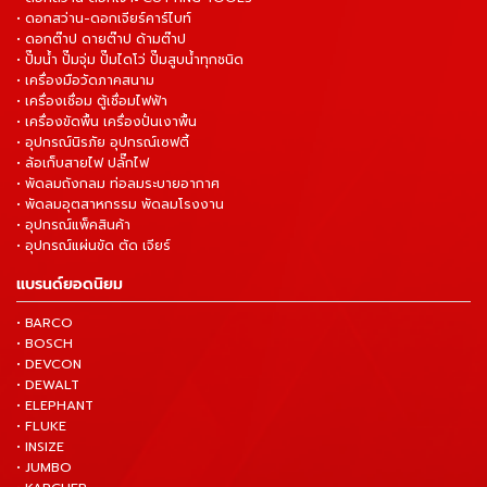
• ดอกสว่าน-ดอกเจียร์คาร์ไบท์
• ดอกต๊าป ดายต๊าป ด้ามต๊าป
• ปั๊มน้ำ ปั๊มจุ่ม ปั๊มไดโว่ ปั๊มสูบน้ำทุกชนิด
• เครื่องมือวัดภาคสนาม
• เครื่องเชื่อม ตู้เชื่อมไฟฟ้า
• เครื่องขัดพื้น เครื่องปั่นเงาพื้น
• อุปกรณ์นิรภัย อุปกรณ์เซฟตี้
• ล้อเก็บสายไฟ ปลั๊กไฟ
• พัดลมถังกลม ท่อลมระบายอากาศ
• พัดลมอุตสาหกรรม พัดลมโรงงาน
• อุปกรณ์แพ็คสินค้า
• อุปกรณ์แผ่นขัด ตัด เจียร์
แบรนด์ยอดนิยม
• BARCO
• BOSCH
• DEVCON
• DEWALT
• ELEPHANT
• FLUKE
• INSIZE
• JUMBO