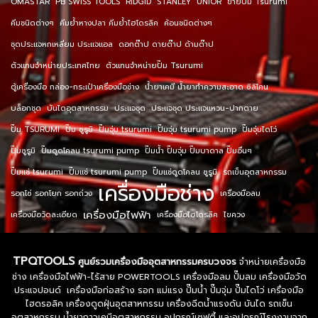
OMASTAR
PB SWISS TOOLS
RIDGID
STANLEY
UNIOR
ขายปั๊ม Tsurumi
คีมชนิดต่างๆ
คีมย้ำหางปลา คีมย้ำไฮโดรลิค
ค้อนชนิดต่างๆ
ชุดประแจหกเหลี่ยม ประแจแอล
ดอกต๊าป ดายต๊าป ด้ามต๊าป
ตัวแทนจำหน่ายประเทศไทย
ตัวแทนจำหน่ายปั๊ม Tsurumi
ตู้เครื่องมือ กล่อง-กระเป๋าเครื่องมือช่าง
น้ำยาเคมี น้ำยาทำความสะอาด ซิลิโคน
บล็อกชุด
บันไดอุตสาหกรรม
ประแจชุด
ประแจชุด ประแจแหวน-ปากตาย
ปั๊ม TSURUMI
ปั๊ม ซูรูมิ
ปั๊มจุ่ม tsurumi
ปั๊มจุ่ม tsurumi pump
ปั๊มจุ่มไดโว่
ปั๊มซูรูมิ
ปั๊มดูดโคลน tsurumi pump
ปั๊มน้ำ ปั๊มจุ่ม ปั๊มบาดาล ปั๊มอื่นๆ
ปั๊มแช่ tsurumi
ปั๊มแช่ tsurumi pump
ปั๊มแช่ดูดโคลน ซูรูมิ
รถเข็นอุตสาหกรรม
เครื่องมือช่าง
รอกโซ่ รอกโยก รอกถ่วง
เครื่องมือลม
เครื่องมือไฟฟ้า
เครื่องมือวัดละเอียด
เครื่องมือไฮโดรลิค
ไขควง
TPQTOOLS
ศูนย์รวมเครื่องมืออุตสาหกรรมครบวงจร
จำหน่ายเครื่องมือ
ช่าง เครื่องมือไฟฟ้า-ไร้สาย POWERTOOLS เครื่องมือลม ปั๊มลม เครื่องมือวัด
ประแจปอนด์ เครื่องมือก่อสร้าง รอก แม่แรง ปั๊มน้ำ ปั๊มจุ่ม ปั๊มไดโว่ เครื่องมือ
ไฮดรอลิค เครื่องดูดฝุ่นอุตสาหกรรม เครื่องฉีดน้ำแรงดัน บันได รถเข็น
อุตสาหกรรม น้ำยากาวเคมีอุตสาหกรรม อุปกรณ์เซฟตี้ และอุปกรณ์โรงงานจาก