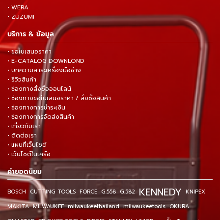
• WERA
• ZUZUMI
บริการ & ข้อมูล
• ขอใบเสนอราคา
• E-CATALOG DOWNLOND
• บทความสาระเครื่องมือช่าง
• รีวิวสินค้า
• ช่องทางสั่งซื้อออนไลน์
• ช่องทางขอใบเสนอราคา / สั่งซื้อสินค้า
• ช่องทางการชำระเงิน
• ช่องทางการจัดส่งสินค้า
• เกี่ยวกับเรา
• ติดต่อเรา
• แผนที่เว็บไซต์
• เว็บไซต์ในเครือ
คำยอดนิยม
KENNEDY
BOSCH
CUTTING TOOLS
FORCE
G.558
G.582
KNIPEX
MAKITA
MILWAUKEE
milwaukeethailand
milwaukeetools
OKURA