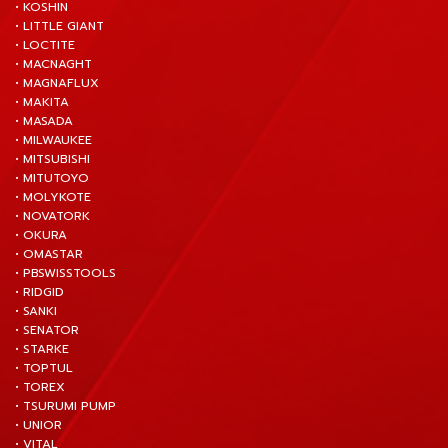
• KOSHIN
• LITTLE GIANT
• LOCTITE
• MACNAGHT
• MAGNAFLUX
• MAKITA
• MASADA
• MILWAUKEE
• MITSUBISHI
• MITUTOYO
• MOLYKOTE
• NOVATORK
• OKURA
• OMASTAR
• PBSWISSTOOLS
• RIDGID
• SANKI
• SENATOR
• STARKE
• TOPTUL
• TOREX
• TSURUMI PUMP
• UNIOR
• VITAL