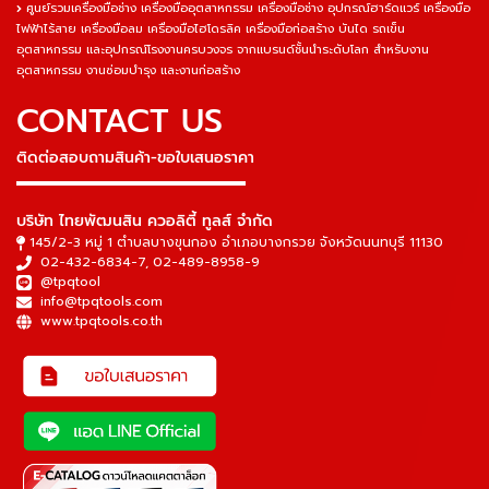
ศูนย์รวมเครื่องมือช่าง เครื่องมืออุตสาหกรรม เครื่องมือช่าง อุปกรณ์ฮาร์ดแวร์ เครื่องมือ
ไฟฟ้าไร้สาย เครื่องมือลม เครื่องมือไฮโดรลิค เครื่องมือก่อสร้าง บันได รถเข็น
อุตสาหกรรม และอุปกรณ์โรงงานครบวงจร จากแบรนด์ชั้นนำระดับโลก สำหรับงาน
อุตสาหกรรม งานซ่อมบำรุง และงานก่อสร้าง
CONTACT US
ติดต่อสอบถามสินค้า-ขอใบเสนอราคา
▬▬▬▬▬▬▬▬▬▬▬▬▬▬▬
บริษัท ไทยพัฒนสิน ควอลิตี้ ทูลส์ จำกัด
145/2-3 หมู่ 1 ตำบลบางขุนกอง อำเภอบางกรวย จังหวัดนนทบุรี 11130
02-432-6834-7
,
02-489-8958-9
@tpqtool
info@tpqtools.com
www.tpqtools.co.th