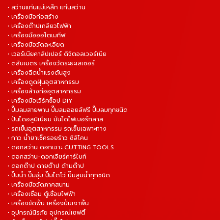
• สว่านแท่นแม่เหล็ก แท่นสว่าน
• เครื่องมือก่อสร้าง
• เครื่องต๊าปเกลียวไฟฟ้า
• เครื่องมือออโตเมทีฟ
• เครื่องมือวัดละเอียด
• เวอร์เนียคาลิปเปอร์ ดิจิตอลเวอร์เนีย
• ตลับเมตร เครื่องวัดระยะเลเซอร์
• เครื่องฉีดน้ำแรงดันสูง
• เครื่องดูดฝุ่นอุตสาหกรรม
• เครื่องล้างท่ออุตสาหกรรม
• เครื่องมือเวิร์คช็อป DIY
• ปั๊มลมสายพาน ปั๊มลมออยล์ฟรี ปั๊มลมทุกชนิด
• ปันไดอลูมิเนียม บันไดไฟเบอร์กลาส
• รถเข็นอุตสาหกรรม รถเข็นเฉพาะทาง
• กาว น้ำยาเช็ครอยร้าว ซิลิโคน
• ดอกสว่าน ดอกเจาะ CUTTING TOOLS
• ดอกสว่าน-ดอกเจียร์คาร์ไบท์
• ดอกต๊าป ดายต๊าป ด้ามต๊าป
• ปั๊มน้ำ ปั๊มจุ่ม ปั๊มไดโว่ ปั๊มสูบน้ำทุกชนิด
• เครื่องมือวัดภาคสนาม
• เครื่องเชื่อม ตู้เชื่อมไฟฟ้า
• เครื่องขัดพื้น เครื่องปั่นเงาพื้น
• อุปกรณ์นิรภัย อุปกรณ์เซฟตี้