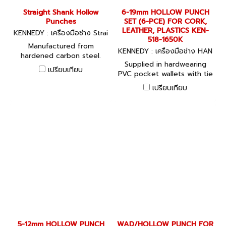
Straight Shank Hollow
6-19mm HOLLOW PUNCH
Punches
SET (6-PCE) FOR CORK,
LEATHER, PLASTICS KEN-
KENNEDY : เครื่องมือช่าง Strai
518-1650K
ght Shank Hollow Punches
Manufactured from
KENNEDY : เครื่องมือช่าง HAN
hardened carbon steel.
DTOOLS
Supplied in hardwearing
Through body ejection of
เปรียบเทียบ
PVC pocket wallets with tie
the punched material
fastening. Manufactured
makes them ideal for
เปรียบเทียบ
from hardened carbon
punching clean edged
steel. Through body
holes in leather, wood,
ejection of the punched
plastics, card and paper.
material makes them ideal
for punching clean edged
holes in leather, wood,
plastics, card and paper.
5-12mm HOLLOW PUNCH
WAD/HOLLOW PUNCH FOR