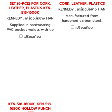
SET (6-PCE) FOR CORK,
CORK, LEATHER, PLASTICS
LEATHER, PLASTICS KEN-
KENNEDY : เครื่องมือช่าง HAN
518-1600K
DTOOLS
Manufactured from
KENNEDY : เครื่องมือช่าง HAN
hardened carbon steel.
DTOOLS
Supplied in hardwearing
Through body ejection of
เปรียบเทียบ
PVC pocket wallets with tie
the punched material
fastening. Manufactured
makes them ideal for
เปรียบเทียบ
from hardened carbon
punching clean edged
steel. Through body
holes in leather, wood,
ejection of the punched
plastics, card and paper.
material makes them ideal
for punching clean edged
holes in leather, wood,
plastics, card and paper.
KEN-518-1600K, KEN-518-
1650K HOLLOW PUNCH