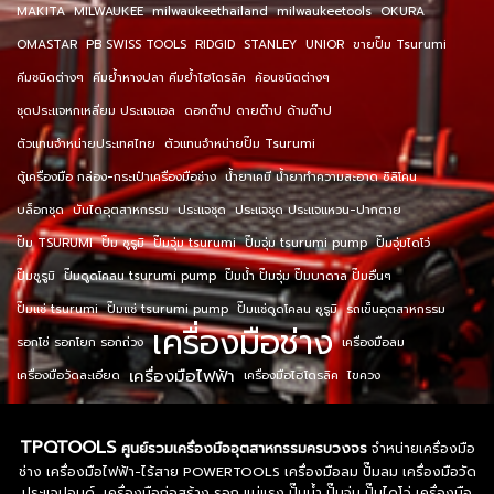
MAKITA
MILWAUKEE
milwaukeethailand
milwaukeetools
OKURA
OMASTAR
PB SWISS TOOLS
RIDGID
STANLEY
UNIOR
ขายปั๊ม Tsurumi
คีมชนิดต่างๆ
คีมย้ำหางปลา คีมย้ำไฮโดรลิค
ค้อนชนิดต่างๆ
ชุดประแจหกเหลี่ยม ประแจแอล
ดอกต๊าป ดายต๊าป ด้ามต๊าป
ตัวแทนจำหน่ายประเทศไทย
ตัวแทนจำหน่ายปั๊ม Tsurumi
ตู้เครื่องมือ กล่อง-กระเป๋าเครื่องมือช่าง
น้ำยาเคมี น้ำยาทำความสะอาด ซิลิโคน
บล็อกชุด
บันไดอุตสาหกรรม
ประแจชุด
ประแจชุด ประแจแหวน-ปากตาย
ปั๊ม TSURUMI
ปั๊ม ซูรูมิ
ปั๊มจุ่ม tsurumi
ปั๊มจุ่ม tsurumi pump
ปั๊มจุ่มไดโว่
ปั๊มซูรูมิ
ปั๊มดูดโคลน tsurumi pump
ปั๊มน้ำ ปั๊มจุ่ม ปั๊มบาดาล ปั๊มอื่นๆ
ปั๊มแช่ tsurumi
ปั๊มแช่ tsurumi pump
ปั๊มแช่ดูดโคลน ซูรูมิ
รถเข็นอุตสาหกรรม
เครื่องมือช่าง
รอกโซ่ รอกโยก รอกถ่วง
เครื่องมือลม
เครื่องมือไฟฟ้า
เครื่องมือวัดละเอียด
เครื่องมือไฮโดรลิค
ไขควง
TPQTOOLS
ศูนย์รวมเครื่องมืออุตสาหกรรมครบวงจร
จำหน่ายเครื่องมือ
ช่าง เครื่องมือไฟฟ้า-ไร้สาย POWERTOOLS เครื่องมือลม ปั๊มลม เครื่องมือวัด
ประแจปอนด์ เครื่องมือก่อสร้าง รอก แม่แรง ปั๊มน้ำ ปั๊มจุ่ม ปั๊มไดโว่ เครื่องมือ