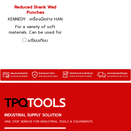
Reduced Shank Wad
Punches
KENNEDY : เครื่องมือช่าง HAN
DTOOLS KEN-518-1593K, KE
For a variety of soft
N-518-1596K
materials. Can be used for
cutting holes and
เปรียบเทียบ
producing clean edged
discs from the material
being cut.
TPQ
TOOLS
INDUSTRIAL SUPPLY SOLUTION
ONE STOP SERVICE
FOR INDUSTRIAL TOOLS & EQUIPMENTS
▬▬▬▬▬▬▬▬▬▬▬▬▬▬▬