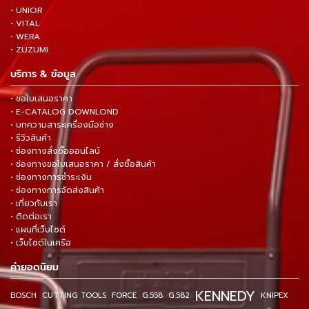
• UNIOR
• VITAL
• WERA
• ZUZUMI
บริการ & ข้อมูล
• ขอใบเสนอราคา
• E-CATALOG DOWNLOND
• บทความสาระเครื่องมือช่าง
• รีวิวสินค้า
• ช่องทางสั่งซื้อออนไลน์
• ช่องทางขอใบเสนอราคา / สั่งซื้อสินค้า
• ช่องทางการชำระเงิน
• ช่องทางการจัดส่งสินค้า
• เกี่ยวกับเรา
• ติดต่อเรา
• แผนที่เว็บไซต์
• เว็บไซต์ในเครือ
คำยอดนิยม
KENNEDY
BOSCH
CUTTING TOOLS
FORCE
G.558
G.582
KNIPEX