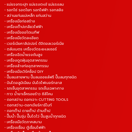
• แม่แรงกระปุก แม่แรงตะเข้ แม่แรงลม
• รอกโซ่ รอดโยก รอกไฟฟ้า รอกสลิง
• สว่านแท่นแม่เหล็ก แท่นสว่าน
• เครื่องมือก่อสร้าง
• เครื่องต๊าปเกลียวไฟฟ้า
• เครื่องมือออโตเมทีฟ
• เครื่องมือวัดละเอียด
• เวอร์เนียคาลิปเปอร์ ดิจิตอลเวอร์เนีย
• ตลับเมตร เครื่องวัดระยะเลเซอร์
• เครื่องฉีดน้ำแรงดันสูง
• เครื่องดูดฝุ่นอุตสาหกรรม
• เครื่องล้างท่ออุตสาหกรรม
• เครื่องมือเวิร์คช็อป DIY
• ปั๊มลมสายพาน ปั๊มลมออยล์ฟรี ปั๊มลมทุกชนิด
• ปันไดอลูมิเนียม บันไดไฟเบอร์กลาส
• รถเข็นอุตสาหกรรม รถเข็นเฉพาะทาง
• กาว น้ำยาเช็ครอยร้าว ซิลิโคน
• ดอกสว่าน ดอกเจาะ CUTTING TOOLS
• ดอกสว่าน-ดอกเจียร์คาร์ไบท์
• ดอกต๊าป ดายต๊าป ด้ามต๊าป
• ปั๊มน้ำ ปั๊มจุ่ม ปั๊มไดโว่ ปั๊มสูบน้ำทุกชนิด
• เครื่องมือวัดภาคสนาม
• เครื่องเชื่อม ตู้เชื่อมไฟฟ้า