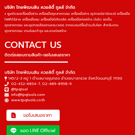
บริษัท ไทยพัฒนสิน ควอลิตี้ ทูลส์ จำกัด
ศูนย์รวมเครื่องมือช่าง เครื่องมืออุตสาหกรรม เครื่องมือช่าง อุปกรณ์ฮาร์ดแวร์ เครื่องมือ
ไฟฟ้าไร้สาย เครื่องมือลม เครื่องมือไฮโดรลิค เครื่องมือก่อสร้าง บันได รถเข็น
อุตสาหกรรม และอุปกรณ์โรงงานครบวงจร จากแบรนด์ชั้นนำระดับโลก สำหรับงาน
อุตสาหกรรม งานซ่อมบำรุง และงานก่อสร้าง
CONTACT US
ติดต่อสอบถามสินค้า-ขอใบเสนอราคา
▬▬▬▬▬▬▬▬▬▬▬▬▬▬▬
บริษัท ไทยพัฒนสิน ควอลิตี้ ทูลส์ จำกัด
145/2-3 หมู่ 1 ตำบลบางขุนกอง อำเภอบางกรวย จังหวัดนนทบุรี 11130
02-432-6834-7
,
02-489-8958-9
@tpqtool
info@tpqtools.com
www.tpqtools.co.th