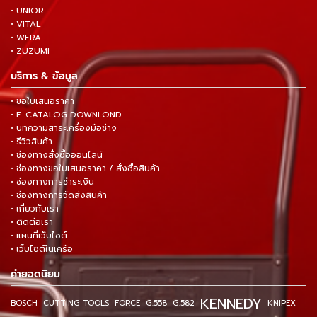
• UNIOR
• VITAL
• WERA
• ZUZUMI
บริการ & ข้อมูล
• ขอใบเสนอราคา
• E-CATALOG DOWNLOND
• บทความสาระเครื่องมือช่าง
• รีวิวสินค้า
• ช่องทางสั่งซื้อออนไลน์
• ช่องทางขอใบเสนอราคา / สั่งซื้อสินค้า
• ช่องทางการชำระเงิน
• ช่องทางการจัดส่งสินค้า
• เกี่ยวกับเรา
• ติดต่อเรา
• แผนที่เว็บไซต์
• เว็บไซต์ในเครือ
คำยอดนิยม
KENNEDY
BOSCH
CUTTING TOOLS
FORCE
G.558
G.582
KNIPEX