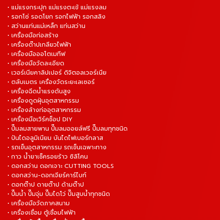
• แม่แรงกระปุก แม่แรงตะเข้ แม่แรงลม
• รอกโซ่ รอดโยก รอกไฟฟ้า รอกสลิง
• สว่านแท่นแม่เหล็ก แท่นสว่าน
• เครื่องมือก่อสร้าง
• เครื่องต๊าปเกลียวไฟฟ้า
• เครื่องมือออโตเมทีฟ
• เครื่องมือวัดละเอียด
• เวอร์เนียคาลิปเปอร์ ดิจิตอลเวอร์เนีย
• ตลับเมตร เครื่องวัดระยะเลเซอร์
• เครื่องฉีดน้ำแรงดันสูง
• เครื่องดูดฝุ่นอุตสาหกรรม
• เครื่องล้างท่ออุตสาหกรรม
• เครื่องมือเวิร์คช็อป DIY
• ปั๊มลมสายพาน ปั๊มลมออยล์ฟรี ปั๊มลมทุกชนิด
• ปันไดอลูมิเนียม บันไดไฟเบอร์กลาส
• รถเข็นอุตสาหกรรม รถเข็นเฉพาะทาง
• กาว น้ำยาเช็ครอยร้าว ซิลิโคน
• ดอกสว่าน ดอกเจาะ CUTTING TOOLS
• ดอกสว่าน-ดอกเจียร์คาร์ไบท์
• ดอกต๊าป ดายต๊าป ด้ามต๊าป
• ปั๊มน้ำ ปั๊มจุ่ม ปั๊มไดโว่ ปั๊มสูบน้ำทุกชนิด
• เครื่องมือวัดภาคสนาม
• เครื่องเชื่อม ตู้เชื่อมไฟฟ้า