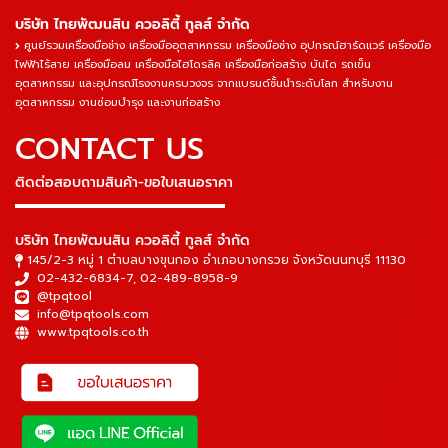
บริษัท ไทยพัฒนสิน ควอลิตี้ ทูลส์ จำกัด
ศูนย์รวมเครื่องมือช่าง เครื่องมืออุตสาหกรรม เครื่องมือช่าง อุปกรณ์ฮาร์ดแวร์ เครื่องมือ
ไฟฟ้าไร้สาย เครื่องมือลม เครื่องมือไฮโดรลิค เครื่องมือก่อสร้าง บันได รถเข็น
อุตสาหกรรม และอุปกรณ์โรงงานครบวงจร จากแบรนด์ชั้นนำระดับโลก สำหรับงาน
อุตสาหกรรม งานซ่อมบำรุง และงานก่อสร้าง
CONTACT US
ติดต่อสอบถามสินค้า-ขอใบเสนอราคา
▬▬▬▬▬▬▬▬▬▬▬▬▬▬▬
บริษัท ไทยพัฒนสิน ควอลิตี้ ทูลส์ จำกัด
145/2-3 หมู่ 1 ตำบลบางขุนกอง อำเภอบางกรวย จังหวัดนนทบุรี 11130
02-432-6834-7
,
02-489-8958-9
@tpqtool
info@tpqtools.com
www.tpqtools.co.th