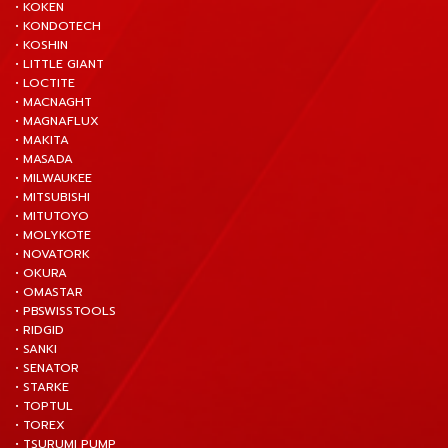
• KOKEN
• KONDOTECH
• KOSHIN
• LITTLE GIANT
• LOCTITE
• MACNAGHT
• MAGNAFLUX
• MAKITA
• MASADA
• MILWAUKEE
• MITSUBISHI
• MITUTOYO
• MOLYKOTE
• NOVATORK
• OKURA
• OMASTAR
• PBSWISSTOOLS
• RIDGID
• SANKI
• SENATOR
• STARKE
• TOPTUL
• TOREX
• TSURUMI PUMP