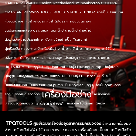
MAKITA
MILWAUKEE
milwaukeethailand
milwaukeetools
OKURA
OMASTAR
PB SWISS TOOLS
RIDGID
STANLEY
UNIOR
ขายปั๊ม Tsurumi
คีมชนิดต่างๆ
คีมย้ำหางปลา คีมย้ำไฮโดรลิค
ค้อนชนิดต่างๆ
ชุดประแจหกเหลี่ยม ประแจแอล
ดอกต๊าป ดายต๊าป ด้ามต๊าป
ตัวแทนจำหน่ายประเทศไทย
ตัวแทนจำหน่ายปั๊ม Tsurumi
ตู้เครื่องมือ กล่อง-กระเป๋าเครื่องมือช่าง
น้ำยาเคมี น้ำยาทำความสะอาด ซิลิโคน
บล็อกชุด
บันไดอุตสาหกรรม
ประแจชุด
ประแจชุด ประแจแหวน-ปากตาย
ปั๊ม TSURUMI
ปั๊ม ซูรูมิ
ปั๊มจุ่ม tsurumi
ปั๊มจุ่ม tsurumi pump
ปั๊มจุ่มไดโว่
ปั๊มซูรูมิ
ปั๊มดูดโคลน tsurumi pump
ปั๊มน้ำ ปั๊มจุ่ม ปั๊มบาดาล ปั๊มอื่นๆ
ปั๊มแช่ tsurumi
ปั๊มแช่ tsurumi pump
ปั๊มแช่ดูดโคลน ซูรูมิ
รถเข็นอุตสาหกรรม
เครื่องมือช่าง
รอกโซ่ รอกโยก รอกถ่วง
เครื่องมือลม
เครื่องมือไฟฟ้า
เครื่องมือวัดละเอียด
เครื่องมือไฮโดรลิค
ไขควง
TPQTOOLS
ศูนย์รวมเครื่องมืออุตสาหกรรมครบวงจร
จำหน่ายเครื่องมือ
ช่าง เครื่องมือไฟฟ้า-ไร้สาย POWERTOOLS เครื่องมือลม ปั๊มลม เครื่องมือวัด
ประแจปอนด์ เครื่องมือก่อสร้าง รอก แม่แรง ปั๊มน้ำ ปั๊มจุ่ม ปั๊มไดโว่ เครื่องมือ