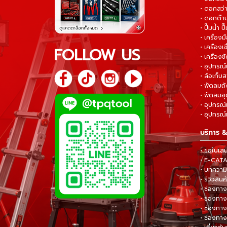
• ดอกสว่า
• ดอกต๊า
• ปั๊มน้ำ ป
• เครื่อง
• เครื่องเช
FOLLOW US
• เครื่องขั
• อุปกรณ์
• ล้อเก็บ
• พัดลมถ
• พัดลมอ
• อุปกรณ์
• อุปกรณ์แ
บริการ &
• ขอใบเส
• E-CA
• บทความส
• รีวิวสินค
• ช่องทาง
• ช่องทาง
• ช่องทาง
• ช่องทาง