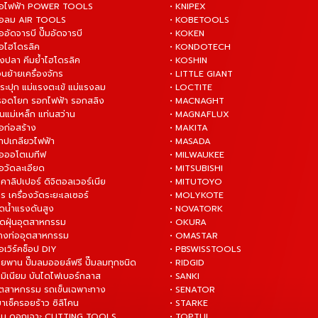
งมือไฟฟ้า POWER TOOLS
• KNIPEX
งมือลม AIR TOOLS
• KOBETOOLS
ืออัดจารบี ปั๊มอัดจารบี
• KOKEN
มือไฮโดรลิค
• KONDOTECH
างปลา คีมย้ำไฮโดรลิค
• KOSHIN
่อนย้ายเครื่องจักร
• LITTLE GIANT
ระปุก แม่แรงตะเข้ แม่แรงลม
• LOCTITE
 รอดโยก รอกไฟฟ้า รอกสลิง
• MACNAGHT
่นแม่เหล็ก แท่นสว่าน
• MAGNAFLUX
ือก่อสร้าง
• MAKITA
ต๊าปเกลียวไฟฟ้า
• MASADA
มือออโตเมทีฟ
• MILWAUKEE
ือวัดละเอียด
• MITSUBISHI
ยคาลิปเปอร์ ดิจิตอลเวอร์เนีย
• MITUTOYO
ร เครื่องวัดระยะเลเซอร์
• MOLYKOTE
ฉีดน้ำแรงดันสูง
• NOVATORK
ดูดฝุ่นอุตสาหกรรม
• OKURA
ล้างท่ออุตสาหกรรม
• OMASTAR
ือเวิร์คช็อป DIY
• PBSWISSTOOLS
ายพาน ปั๊มลมออยล์ฟรี ปั๊มลมทุกชนิด
• RIDGID
ูมิเนียม บันไดไฟเบอร์กลาส
• SANKI
อุตสาหกรรม รถเข็นเฉพาะทาง
• SENATOR
ยาเช็ครอยร้าว ซิลิโคน
• STARKE
่าน ดอกเจาะ CUTTING TOOLS
• TOPTUL