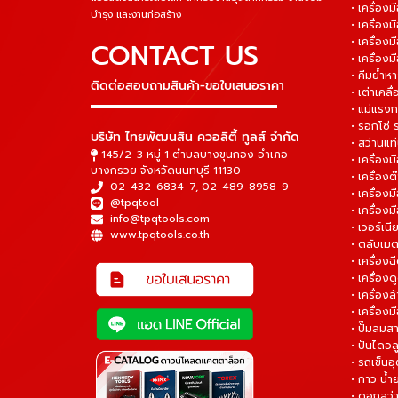
• เครื่อ
บำรุง และงานก่อสร้าง
• เครื่อ
• เครื่องม
CONTACT US
• เครื่อง
• คีมย้ำห
ติดต่อสอบถามสินค้า-ขอใบเสนอราคา
• เต่าเคลื
▬▬▬▬▬▬▬▬▬▬▬▬▬▬▬
• แม่แรงก
• รอกโซ่
บริษัท ไทยพัฒนสิน ควอลิตี้ ทูลส์ จำกัด
• สว่านแท
145/2-3 หมู่ 1 ตำบลบางขุนกอง อำเภอ
• เครื่องม
บางกรวย จังหวัดนนทบุรี 11130
• เครื่อง
02-432-6834-7
,
02-489-8958-9
• เครื่อง
@tpqtool
• เครื่องม
info@tpqtools.com
• เวอร์เนี
www.tpqtools.co.th
• ตลับเมต
• เครื่อง
• เครื่อง
• เครื่อง
• เครื่องม
• ปั๊มลมส
• ปันไดอล
• รถเข็น
• กาว น้ำ
• ดอกสว