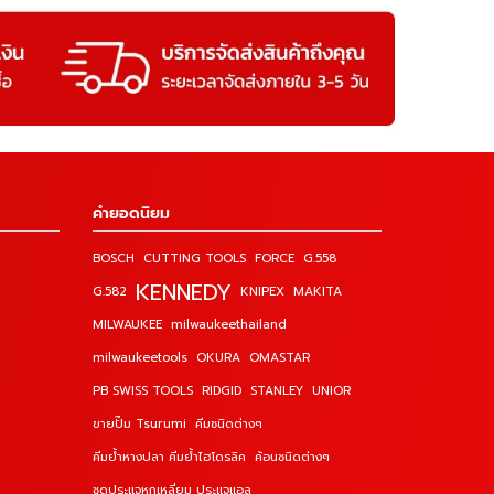
คำยอดนิยม
BOSCH
CUTTING TOOLS
FORCE
G.558
KENNEDY
G.582
KNIPEX
MAKITA
MILWAUKEE
milwaukeethailand
milwaukeetools
OKURA
OMASTAR
PB SWISS TOOLS
RIDGID
STANLEY
UNIOR
ขายปั๊ม Tsurumi
คีมชนิดต่างๆ
คีมย้ำหางปลา คีมย้ำไฮโดรลิค
ค้อนชนิดต่างๆ
ชุดประแจหกเหลี่ยม ประแจแอล