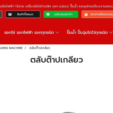
ื่องมือไฟฟ้า-ไร้สาย เครื่องมือไฮโดรลิค รอก แม่แรง ปั๊มน้ำ และอุปกรณ์โรงงานคร
รอกโซ่ รอกไฟฟ้า รอกทุกชนิด
ปั๊มน้ำ ปั๊มจุ่มไดโว่ทุกชนิด
READING MACHINE
ตลับต๊าปเกลียว
ตลับต๊าปเกลียว