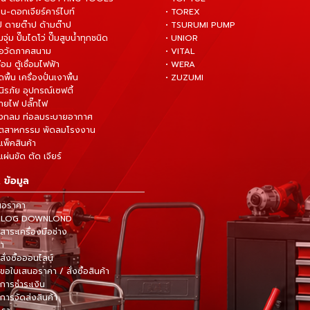
น-ดอกเจียร์คาร์ไบท์
• TOREX
ป ดายต๊าป ด้ามต๊าป
• TSURUMI PUMP
ั๊มจุ่ม ปั๊มไดโว่ ปั๊มสูบน้ำทุกชนิด
• UNIOR
มือวัดภาคสนาม
• VITAL
ื่อม ตู้เชื่อมไฟฟ้า
• WERA
ดพื้น เครื่องปั่นเงาพื้น
• ZUZUMI
นิรภัย อุปกรณ์เซฟตี้
สายไฟ ปลั๊กไฟ
ังกลม ท่อลมระบายอากาศ
ุตสาหกรรม พัดลมโรงงาน
แพ็คสินค้า
ผ่นขัด ตัด เจียร์
 ข้อมูล
นอราคา
TALOG DOWNLOND
าระเครื่องมือช่าง
้า
สั่งซื้อออนไลน์
ขอใบเสนอราคา / สั่งซื้อสินค้า
การชำระเงิน
การจัดส่งสินค้า