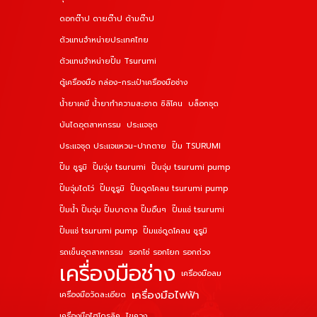
ดอกต๊าป ดายต๊าป ด้ามต๊าป
ตัวแทนจำหน่ายประเทศไทย
ตัวแทนจำหน่ายปั๊ม Tsurumi
ตู้เครื่องมือ กล่อง-กระเป๋าเครื่องมือช่าง
น้ำยาเคมี น้ำยาทำความสะอาด ซิลิโคน
บล็อกชุด
บันไดอุตสาหกรรม
ประแจชุด
ประแจชุด ประแจแหวน-ปากตาย
ปั๊ม TSURUMI
ปั๊ม ซูรูมิ
ปั๊มจุ่ม tsurumi
ปั๊มจุ่ม tsurumi pump
ปั๊มจุ่มไดโว่
ปั๊มซูรูมิ
ปั๊มดูดโคลน tsurumi pump
ปั๊มน้ำ ปั๊มจุ่ม ปั๊มบาดาล ปั๊มอื่นๆ
ปั๊มแช่ tsurumi
ปั๊มแช่ tsurumi pump
ปั๊มแช่ดูดโคลน ซูรูมิ
รถเข็นอุตสาหกรรม
รอกโซ่ รอกโยก รอกถ่วง
เครื่องมือช่าง
เครื่องมือลม
เครื่องมือไฟฟ้า
เครื่องมือวัดละเอียด
เครื่องมือไฮโดรลิค
ไขควง