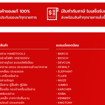
สินค้า
แบรนด์ยอดนิยม
งมือช่าง HANDTOOLS
• BARCO
งมือช่างไฟฟ้า VDE1000V
• BOSCH
ือช่างยุโรป แบรนด์พรีเมี่ยม
• DEVCON
ปากตาย-แหวน ประแจแหวนข้างปากตาย
• DEWALT
กเหลี่ยม ประแจแอล
• ELEPHANT
 เครื่องมือช่าง
• FLUKE
ือช่างจัดชุด
• INSIZE
มือช่าง ตู้ลิ้นชัก ตู้มีล้อ
• JUMBO
ื่องมือ กระเป๋าเครื่องมือช่าง
• KARCHER
ไฟส่องสว่าง
• KEIBA
บเหล็ก ปากกาจับชิ้นงาน
• KENNEDY
ันปอนด์ ประแจทอร์ค
• KINGTONY