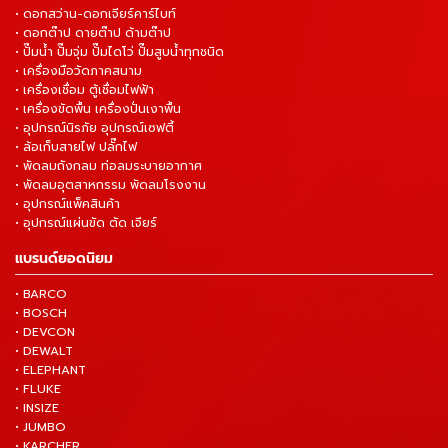
• ดอกสว่าน-ดอกเจียร์คาร์ไบท์
• ดอกต๊าป ดายต๊าป ด้ามต๊าป
• ปั๊มน้ำ ปั๊มจุ่ม ปั๊มไดโว่ ปั๊มสูบน้ำทุกชนิด
• เครื่องมือวัดภาคสนาม
• เครื่องเชื่อม ตู้เชื่อมไฟฟ้า
• เครื่องขัดพื้น เครื่องปั่นเงาพื้น
• อุปกรณ์นิรภัย อุปกรณ์เซฟตี้
• ล้อเก็บสายไฟ ปลั๊กไฟ
• พัดลมถังกลม ท่อลมระบายอากาศ
• พัดลมอุตสาหกรรม พัดลมโรงงาน
• อุปกรณ์แพ็คสินค้า
• อุปกรณ์แผ่นขัด ตัด เจียร์
แบรนด์ยอดนิยม
• BARCO
• BOSCH
• DEVCON
• DEWALT
• ELEPHANT
• FLUKE
• INSIZE
• JUMBO
• KARCHER