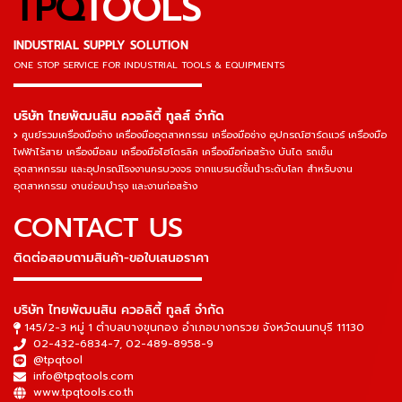
TPQ
TOOLS
INDUSTRIAL SUPPLY SOLUTION
ONE STOP SERVICE
FOR INDUSTRIAL TOOLS & EQUIPMENTS
▬▬▬▬▬▬▬▬▬▬▬▬▬▬▬
บริษัท ไทยพัฒนสิน ควอลิตี้ ทูลส์ จำกัด
ศูนย์รวมเครื่องมือช่าง เครื่องมืออุตสาหกรรม เครื่องมือช่าง อุปกรณ์ฮาร์ดแวร์ เครื่องมือ
ไฟฟ้าไร้สาย เครื่องมือลม เครื่องมือไฮโดรลิค เครื่องมือก่อสร้าง บันได รถเข็น
อุตสาหกรรม และอุปกรณ์โรงงานครบวงจร จากแบรนด์ชั้นนำระดับโลก สำหรับงาน
อุตสาหกรรม งานซ่อมบำรุง และงานก่อสร้าง
CONTACT US
ติดต่อสอบถามสินค้า-ขอใบเสนอราคา
▬▬▬▬▬▬▬▬▬▬▬▬▬▬▬
บริษัท ไทยพัฒนสิน ควอลิตี้ ทูลส์ จำกัด
145/2-3 หมู่ 1 ตำบลบางขุนกอง อำเภอบางกรวย จังหวัดนนทบุรี 11130
02-432-6834-7
,
02-489-8958-9
@tpqtool
info@tpqtools.com
www.tpqtools.co.th