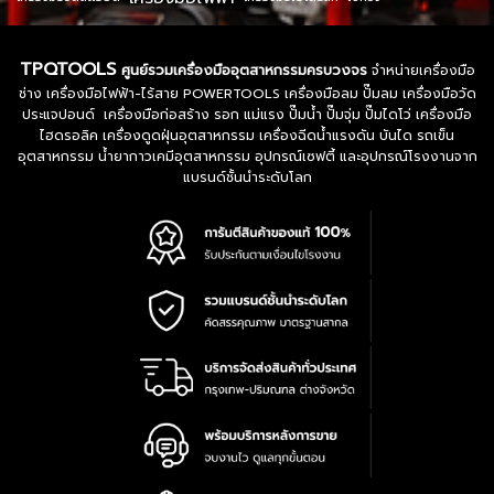
TPQTOOLS
ศูนย์รวมเครื่องมืออุตสาหกรรมครบวงจร
จำหน่ายเครื่องมือ
ช่าง เครื่องมือไฟฟ้า-ไร้สาย POWERTOOLS เครื่องมือลม ปั๊มลม เครื่องมือวัด
ประแจปอนด์ เครื่องมือก่อสร้าง รอก แม่แรง ปั๊มน้ำ ปั๊มจุ่ม ปั๊มไดโว่ เครื่องมือ
ไฮดรอลิค เครื่องดูดฝุ่นอุตสาหกรรม เครื่องฉีดน้ำแรงดัน บันได รถเข็น
อุตสาหกรรม น้ำยากาวเคมีอุตสาหกรรม อุปกรณ์เซฟตี้ และอุปกรณ์โรงงานจาก
แบรนด์ชั้นนำระดับโลก