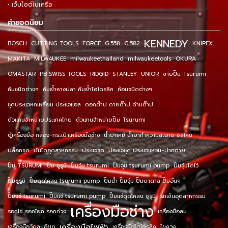
• เว็บไซต์ในเครือ
คำยอดนิยม
KENNEDY
BOSCH
CUTTING TOOLS
FORCE
G.558
G.582
KNIPEX
MAKITA
MILWAUKEE
milwaukeethailand
milwaukeetools
OKURA
OMASTAR
PB SWISS TOOLS
RIDGID
STANLEY
UNIOR
ขายปั๊ม Tsurumi
คีมชนิดต่างๆ
คีมย้ำหางปลา คีมย้ำไฮโดรลิค
ค้อนชนิดต่างๆ
ชุดประแจหกเหลี่ยม ประแจแอล
ดอกต๊าป ดายต๊าป ด้ามต๊าป
ตัวแทนจำหน่ายประเทศไทย
ตัวแทนจำหน่ายปั๊ม Tsurumi
ตู้เครื่องมือ กล่อง-กระเป๋าเครื่องมือช่าง
น้ำยาเคมี น้ำยาทำความสะอาด ซิลิโคน
บล็อกชุด
บันไดอุตสาหกรรม
ประแจชุด
ประแจชุด ประแจแหวน-ปากตาย
ปั๊ม TSURUMI
ปั๊ม ซูรูมิ
ปั๊มจุ่ม tsurumi
ปั๊มจุ่ม tsurumi pump
ปั๊มจุ่มไดโว่
ปั๊มซูรูมิ
ปั๊มดูดโคลน tsurumi pump
ปั๊มน้ำ ปั๊มจุ่ม ปั๊มบาดาล ปั๊มอื่นๆ
ปั๊มแช่ tsurumi
ปั๊มแช่ tsurumi pump
ปั๊มแช่ดูดโคลน ซูรูมิ
รถเข็นอุตสาหกรรม
เครื่องมือช่าง
รอกโซ่ รอกโยก รอกถ่วง
เครื่องมือลม
เครื่องมือไฟฟ้า
เครื่องมือวัดละเอียด
เครื่องมือไฮโดรลิค
ไขควง