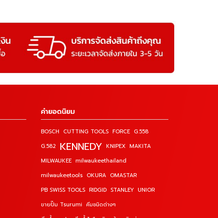
คำยอดนิยม
BOSCH
CUTTING TOOLS
FORCE
G.558
KENNEDY
G.582
KNIPEX
MAKITA
MILWAUKEE
milwaukeethailand
milwaukeetools
OKURA
OMASTAR
PB SWISS TOOLS
RIDGID
STANLEY
UNIOR
ขายปั๊ม Tsurumi
คีมชนิดต่างๆ