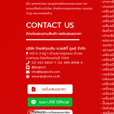
• ปากกาจั
เข็น อุตสาหกรรม และอุปกรณ์โรงงานครบวงจร จาก
• ประแจข
แบรนด์ชั้นนำระดับโลก สำหรับงานอุตสาหกรรม งานซ่อม
• เครื่อ
บำรุง และงานก่อสร้าง
• เครื่อ
• เครื่องม
CONTACT US
• เครื่อง
• คีมย้ำห
ติดต่อสอบถามสินค้า-ขอใบเสนอราคา
• เต่าเคลื
▬▬▬▬▬▬▬▬▬▬▬▬▬▬▬
• แม่แรงก
• รอกโซ่
บริษัท ไทยพัฒนสิน ควอลิตี้ ทูลส์ จำกัด
• สว่านแท
145/2-3 หมู่ 1 ตำบลบางขุนกอง อำเภอ
• เครื่องม
บางกรวย จังหวัดนนทบุรี 11130
• เครื่อง
02-432-6834-7
,
02-489-8958-9
• เครื่อง
@tpqtool
• เครื่องม
info@tpqtools.com
• เวอร์เนี
www.tpqtools.co.th
• ตลับเมต
• เครื่อง
• เครื่อง
• เครื่อง
• เครื่องม
• ปั๊มลมส
• ปันไดอล
• รถเข็น