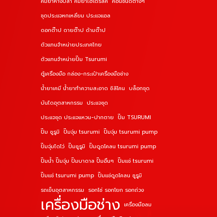
คีมย้ำหางปลา คีมย้ำไฮโดรลิค
ค้อนชนิดต่างๆ
ชุดประแจหกเหลี่ยม ประแจแอล
ดอกต๊าป ดายต๊าป ด้ามต๊าป
ตัวแทนจำหน่ายประเทศไทย
ตัวแทนจำหน่ายปั๊ม Tsurumi
ตู้เครื่องมือ กล่อง-กระเป๋าเครื่องมือช่าง
น้ำยาเคมี น้ำยาทำความสะอาด ซิลิโคน
บล็อกชุด
บันไดอุตสาหกรรม
ประแจชุด
ประแจชุด ประแจแหวน-ปากตาย
ปั๊ม TSURUMI
ปั๊ม ซูรูมิ
ปั๊มจุ่ม tsurumi
ปั๊มจุ่ม tsurumi pump
ปั๊มจุ่มไดโว่
ปั๊มซูรูมิ
ปั๊มดูดโคลน tsurumi pump
ปั๊มน้ำ ปั๊มจุ่ม ปั๊มบาดาล ปั๊มอื่นๆ
ปั๊มแช่ tsurumi
ปั๊มแช่ tsurumi pump
ปั๊มแช่ดูดโคลน ซูรูมิ
รถเข็นอุตสาหกรรม
รอกโซ่ รอกโยก รอกถ่วง
เครื่องมือช่าง
เครื่องมือลม