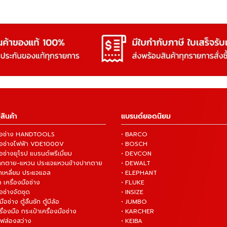
สินค้า
แบรนด์ยอดนิยม
งมือช่าง HANDTOOLS
• BARCO
งมือช่างไฟฟ้า VDE1000V
• BOSCH
ือช่างยุโรป แบรนด์พรีเมี่ยม
• DEVCON
ปากตาย-แหวน ประแจแหวนข้างปากตาย
• DEWALT
กเหลี่ยม ประแจแอล
• ELEPHANT
 เครื่องมือช่าง
• FLUKE
ือช่างจัดชุด
• INSIZE
มือช่าง ตู้ลิ้นชัก ตู้มีล้อ
• JUMBO
ื่องมือ กระเป๋าเครื่องมือช่าง
• KARCHER
ไฟส่องสว่าง
• KEIBA