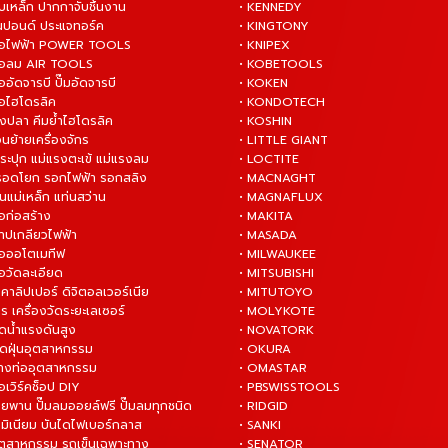
บเหล็ก ปากกาจับชิ้นงาน
• KENNEDY
ันปอนด์ ประแจทอร์ค
• KINGTONY
งมือไฟฟ้า POWER TOOLS
• KNIPEX
งมือลม AIR TOOLS
• KOBETOOLS
ืออัดจารบี ปั๊มอัดจารบี
• KOKEN
มือไฮโดรลิค
• KONDOTECH
างปลา คีมย้ำไฮโดรลิค
• KOSHIN
่อนย้ายเครื่องจักร
• LITTLE GIANT
ระปุก แม่แรงตะเข้ แม่แรงลม
• LOCTITE
 รอดโยก รอกไฟฟ้า รอกสลิง
• MACNAGHT
่นแม่เหล็ก แท่นสว่าน
• MAGNAFLUX
ือก่อสร้าง
• MAKITA
ต๊าปเกลียวไฟฟ้า
• MASADA
มือออโตเมทีฟ
• MILWAUKEE
ือวัดละเอียด
• MITSUBISHI
ยคาลิปเปอร์ ดิจิตอลเวอร์เนีย
• MITUTOYO
ร เครื่องวัดระยะเลเซอร์
• MOLYKOTE
ฉีดน้ำแรงดันสูง
• NOVATORK
ดูดฝุ่นอุตสาหกรรม
• OKURA
ล้างท่ออุตสาหกรรม
• OMASTAR
ือเวิร์คช็อป DIY
• PBSWISSTOOLS
ายพาน ปั๊มลมออยล์ฟรี ปั๊มลมทุกชนิด
• RIDGID
ูมิเนียม บันไดไฟเบอร์กลาส
• SANKI
อุตสาหกรรม รถเข็นเฉพาะทาง
• SENATOR