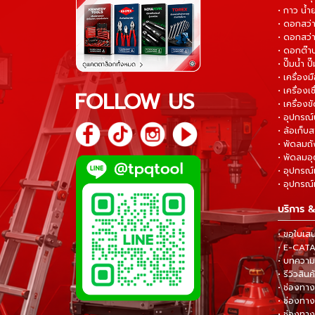
• กาว น้ำ
• ดอกสว
• ดอกสว่า
• ดอกต๊า
• ปั๊มน้ำ ป
• เครื่อง
• เครื่องเช
FOLLOW US
• เครื่องขั
• อุปกรณ์
• ล้อเก็บ
• พัดลมถ
• พัดลมอ
• อุปกรณ์
• อุปกรณ์แ
บริการ &
• ขอใบเส
• E-CA
• บทความส
• รีวิวสินค
• ช่องทาง
• ช่องทาง
• ช่องทาง