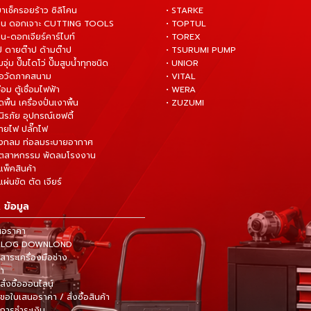
ยาเช็ครอยร้าว ซิลิโคน
• STARKE
่าน ดอกเจาะ CUTTING TOOLS
• TOPTUL
น-ดอกเจียร์คาร์ไบท์
• TOREX
ป ดายต๊าป ด้ามต๊าป
• TSURUMI PUMP
ั๊มจุ่ม ปั๊มไดโว่ ปั๊มสูบน้ำทุกชนิด
• UNIOR
มือวัดภาคสนาม
• VITAL
ื่อม ตู้เชื่อมไฟฟ้า
• WERA
ดพื้น เครื่องปั่นเงาพื้น
• ZUZUMI
นิรภัย อุปกรณ์เซฟตี้
สายไฟ ปลั๊กไฟ
ังกลม ท่อลมระบายอากาศ
ุตสาหกรรม พัดลมโรงงาน
แพ็คสินค้า
ผ่นขัด ตัด เจียร์
 ข้อมูล
นอราคา
TALOG DOWNLOND
าระเครื่องมือช่าง
้า
สั่งซื้อออนไลน์
ขอใบเสนอราคา / สั่งซื้อสินค้า
การชำระเงิน