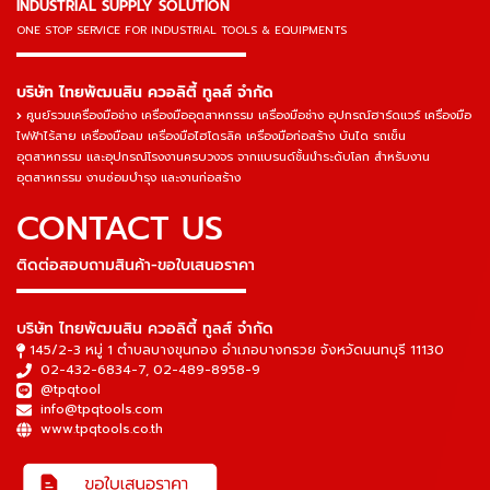
INDUSTRIAL SUPPLY SOLUTION
ONE STOP SERVICE
FOR INDUSTRIAL TOOLS & EQUIPMENTS
▬▬▬▬▬▬▬▬▬▬▬▬▬▬▬
บริษัท ไทยพัฒนสิน ควอลิตี้ ทูลส์ จำกัด
ศูนย์รวมเครื่องมือช่าง เครื่องมืออุตสาหกรรม เครื่องมือช่าง อุปกรณ์ฮาร์ดแวร์ เครื่องมือ
ไฟฟ้าไร้สาย เครื่องมือลม เครื่องมือไฮโดรลิค เครื่องมือก่อสร้าง บันได รถเข็น
อุตสาหกรรม และอุปกรณ์โรงงานครบวงจร จากแบรนด์ชั้นนำระดับโลก สำหรับงาน
อุตสาหกรรม งานซ่อมบำรุง และงานก่อสร้าง
CONTACT US
ติดต่อสอบถามสินค้า-ขอใบเสนอราคา
▬▬▬▬▬▬▬▬▬▬▬▬▬▬▬
บริษัท ไทยพัฒนสิน ควอลิตี้ ทูลส์ จำกัด
145/2-3 หมู่ 1 ตำบลบางขุนกอง อำเภอบางกรวย จังหวัดนนทบุรี 11130
02-432-6834-7
,
02-489-8958-9
@tpqtool
info@tpqtools.com
www.tpqtools.co.th