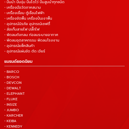
• ปั๊มน้ำ ปั๊มจุ่ม ปั๊มไดโว่ ปั๊มสูบน้ำทุกชนิด
• เครื่องมือวัดภาคสนาม
• เครื่องเชื่อม ตู้เชื่อมไฟฟ้า
• เครื่องขัดพื้น เครื่องปั่นเงาพื้น
• อุปกรณ์นิรภัย อุปกรณ์เซฟตี้
• ล้อเก็บสายไฟ ปลั๊กไฟ
• พัดลมถังกลม ท่อลมระบายอากาศ
• พัดลมอุตสาหกรรม พัดลมโรงงาน
• อุปกรณ์แพ็คสินค้า
• อุปกรณ์แผ่นขัด ตัด เจียร์
แบรนด์ยอดนิยม
• BARCO
• BOSCH
• DEVCON
• DEWALT
• ELEPHANT
• FLUKE
• INSIZE
• JUMBO
• KARCHER
• KEIBA
• KENNEDY