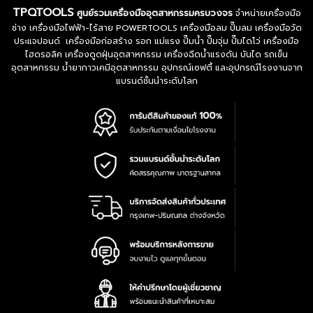
TPQTOOLS
ศูนย์รวมเครื่องมืออุตสาหกรรมครบวงจร
จำหน่ายเครื่องมือ
ช่าง เครื่องมือไฟฟ้า-ไร้สาย POWERTOOLS เครื่องมือลม ปั๊มลม เครื่องมือวัด
ประแจปอนด์ เครื่องมือก่อสร้าง รอก แม่แรง ปั๊มน้ำ ปั๊มจุ่ม ปั๊มไดโว่ เครื่องมือ
ไฮดรอลิค เครื่องดูดฝุ่นอุตสาหกรรม เครื่องฉีดน้ำแรงดัน บันได รถเข็น
อุตสาหกรรม น้ำยากาวเคมีอุตสาหกรรม อุปกรณ์เซฟตี้ และอุปกรณ์โรงงานจาก
แบรนด์ชั้นนำระดับโลก