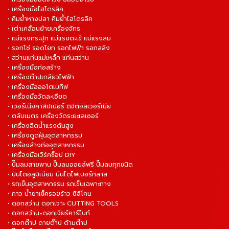
• เครื่องมือไฮโดรลิค
• คีมย้ำหางปลา คีมย้ำไฮโดรลิค
• เต่าเคลื่อนย้ายเครื่องจักร
• แม่แรงกระปุก แม่แรงตะเข้ แม่แรงลม
• รอกโซ่ รอดโยก รอกไฟฟ้า รอกสลิง
• สว่านแท่นแม่เหล็ก แท่นสว่าน
• เครื่องมือก่อสร้าง
• เครื่องต๊าปเกลียวไฟฟ้า
• เครื่องมือออโตเมทีฟ
• เครื่องมือวัดละเอียด
• เวอร์เนียคาลิปเปอร์ ดิจิตอลเวอร์เนีย
• ตลับเมตร เครื่องวัดระยะเลเซอร์
• เครื่องฉีดน้ำแรงดันสูง
• เครื่องดูดฝุ่นอุตสาหกรรม
• เครื่องล้างท่ออุตสาหกรรม
• เครื่องมือเวิร์คช็อป DIY
• ปั๊มลมสายพาน ปั๊มลมออยล์ฟรี ปั๊มลมทุกชนิด
• ปันไดอลูมิเนียม บันไดไฟเบอร์กลาส
• รถเข็นอุตสาหกรรม รถเข็นเฉพาะทาง
• กาว น้ำยาเช็ครอยร้าว ซิลิโคน
• ดอกสว่าน ดอกเจาะ CUTTING TOOLS
• ดอกสว่าน-ดอกเจียร์คาร์ไบท์
• ดอกต๊าป ดายต๊าป ด้ามต๊าป