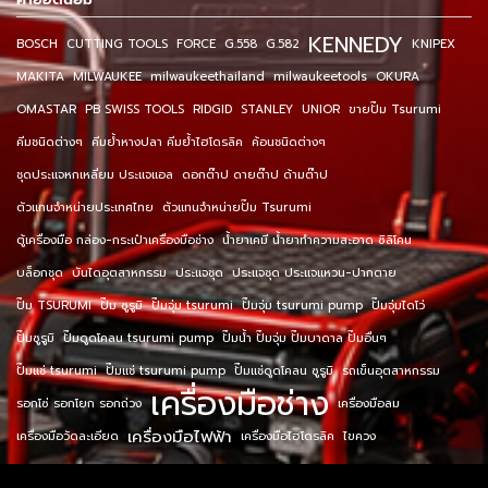
KENNEDY
BOSCH
CUTTING TOOLS
FORCE
G.558
G.582
KNIPEX
MAKITA
MILWAUKEE
milwaukeethailand
milwaukeetools
OKURA
OMASTAR
PB SWISS TOOLS
RIDGID
STANLEY
UNIOR
ขายปั๊ม Tsurumi
คีมชนิดต่างๆ
คีมย้ำหางปลา คีมย้ำไฮโดรลิค
ค้อนชนิดต่างๆ
ชุดประแจหกเหลี่ยม ประแจแอล
ดอกต๊าป ดายต๊าป ด้ามต๊าป
ตัวแทนจำหน่ายประเทศไทย
ตัวแทนจำหน่ายปั๊ม Tsurumi
ตู้เครื่องมือ กล่อง-กระเป๋าเครื่องมือช่าง
น้ำยาเคมี น้ำยาทำความสะอาด ซิลิโคน
บล็อกชุด
บันไดอุตสาหกรรม
ประแจชุด
ประแจชุด ประแจแหวน-ปากตาย
ปั๊ม TSURUMI
ปั๊ม ซูรูมิ
ปั๊มจุ่ม tsurumi
ปั๊มจุ่ม tsurumi pump
ปั๊มจุ่มไดโว่
ปั๊มซูรูมิ
ปั๊มดูดโคลน tsurumi pump
ปั๊มน้ำ ปั๊มจุ่ม ปั๊มบาดาล ปั๊มอื่นๆ
ปั๊มแช่ tsurumi
ปั๊มแช่ tsurumi pump
ปั๊มแช่ดูดโคลน ซูรูมิ
รถเข็นอุตสาหกรรม
เครื่องมือช่าง
รอกโซ่ รอกโยก รอกถ่วง
เครื่องมือลม
เครื่องมือไฟฟ้า
เครื่องมือวัดละเอียด
เครื่องมือไฮโดรลิค
ไขควง