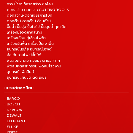
• กาว น้ำยาเช็ครอยร้าว ซิลิโคน
• ดอกสว่าน ดอกเจาะ CUTTING TOOLS
• ดอกสว่าน-ดอกเจียร์คาร์ไบท์
• ดอกต๊าป ดายต๊าป ด้ามต๊าป
• ปั๊มน้ำ ปั๊มจุ่ม ปั๊มไดโว่ ปั๊มสูบน้ำทุกชนิด
• เครื่องมือวัดภาคสนาม
• เครื่องเชื่อม ตู้เชื่อมไฟฟ้า
• เครื่องขัดพื้น เครื่องปั่นเงาพื้น
• อุปกรณ์นิรภัย อุปกรณ์เซฟตี้
• ล้อเก็บสายไฟ ปลั๊กไฟ
• พัดลมถังกลม ท่อลมระบายอากาศ
• พัดลมอุตสาหกรรม พัดลมโรงงาน
• อุปกรณ์แพ็คสินค้า
• อุปกรณ์แผ่นขัด ตัด เจียร์
แบรนด์ยอดนิยม
• BARCO
• BOSCH
• DEVCON
• DEWALT
• ELEPHANT
• FLUKE
• INSIZE