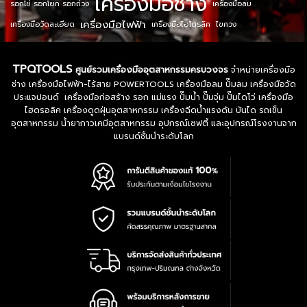
เครื่องมือช่าง
รอกโซ่ รอกโยก รอกถ่วง
เครื่องมือลม
เครื่องมือไฟฟ้า
เครื่องมือวัดละเอียด
เครื่องมือไฮโดรลิค
ไขควง
TPQTOOLS
ศูนย์รวมเครื่องมืออุตสาหกรรมครบวงจร
จำหน่ายเครื่องมือ
ช่าง เครื่องมือไฟฟ้า-ไร้สาย POWERTOOLS เครื่องมือลม ปั๊มลม เครื่องมือวัด
ประแจปอนด์ เครื่องมือก่อสร้าง รอก แม่แรง ปั๊มน้ำ ปั๊มจุ่ม ปั๊มไดโว่ เครื่องมือ
ไฮดรอลิค เครื่องดูดฝุ่นอุตสาหกรรม เครื่องฉีดน้ำแรงดัน บันได รถเข็น
อุตสาหกรรม น้ำยากาวเคมีอุตสาหกรรม อุปกรณ์เซฟตี้ และอุปกรณ์โรงงานจาก
แบรนด์ชั้นนำระดับโลก