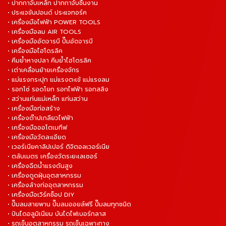
• ปากกาจับเหล็ก ปากกาจับชิ้นงาน
• ประแจขันปอนด์ ประแจทอร์ค
• เครื่องมือไฟฟ้า POWER TOOLS
• เครื่องมือลม AIR TOOLS
• เครื่องมืออัดจารบี ปั๊มอัดจารบี
• เครื่องมือไฮโดรลิค
• คีมย้ำหางปลา คีมย้ำไฮโดรลิค
• เต่าเคลื่อนย้ายเครื่องจักร
• แม่แรงกระปุก แม่แรงตะเข้ แม่แรงลม
• รอกโซ่ รอดโยก รอกไฟฟ้า รอกสลิง
• สว่านแท่นแม่เหล็ก แท่นสว่าน
• เครื่องมือก่อสร้าง
• เครื่องต๊าปเกลียวไฟฟ้า
• เครื่องมือออโตเมทีฟ
• เครื่องมือวัดละเอียด
• เวอร์เนียคาลิปเปอร์ ดิจิตอลเวอร์เนีย
• ตลับเมตร เครื่องวัดระยะเลเซอร์
• เครื่องฉีดน้ำแรงดันสูง
• เครื่องดูดฝุ่นอุตสาหกรรม
• เครื่องล้างท่ออุตสาหกรรม
• เครื่องมือเวิร์คช็อป DIY
• ปั๊มลมสายพาน ปั๊มลมออยล์ฟรี ปั๊มลมทุกชนิด
• ปันไดอลูมิเนียม บันไดไฟเบอร์กลาส
• รถเข็นอุตสาหกรรม รถเข็นเฉพาะทาง