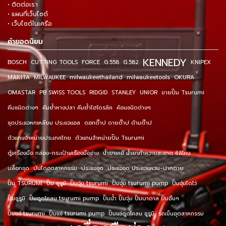
• ติดต่อเรา
• แผนที่เว็บไซต์
• เว็บไซต์ในเครือ
คำยอดนิยม
KENNEDY
BOSCH
CUTTING TOOLS
FORCE
G.558
G.582
KNIPEX
MAKITA
MILWAUKEE
milwaukeethailand
milwaukeetools
OKURA
OMASTAR
PB SWISS TOOLS
RIDGID
STANLEY
UNIOR
ขายปั๊ม Tsurumi
คีมชนิดต่างๆ
คีมย้ำหางปลา คีมย้ำไฮโดรลิค
ค้อนชนิดต่างๆ
ชุดประแจหกเหลี่ยม ประแจแอล
ดอกต๊าป ดายต๊าป ด้ามต๊าป
ตัวแทนจำหน่ายประเทศไทย
ตัวแทนจำหน่ายปั๊ม Tsurumi
ตู้เครื่องมือ กล่อง-กระเป๋าเครื่องมือช่าง
น้ำยาเคมี น้ำยาทำความสะอาด ซิลิโคน
บล็อกชุด
บันไดอุตสาหกรรม
ประแจชุด
ประแจชุด ประแจแหวน-ปากตาย
ปั๊ม TSURUMI
ปั๊ม ซูรูมิ
ปั๊มจุ่ม tsurumi
ปั๊มจุ่ม tsurumi pump
ปั๊มจุ่มไดโว่
ปั๊มซูรูมิ
ปั๊มดูดโคลน tsurumi pump
ปั๊มน้ำ ปั๊มจุ่ม ปั๊มบาดาล ปั๊มอื่นๆ
ปั๊มแช่ tsurumi
ปั๊มแช่ tsurumi pump
ปั๊มแช่ดูดโคลน ซูรูมิ
รถเข็นอุตสาหกรรม