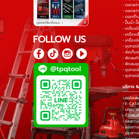
• ดอกสว
• ดอกสว่า
• ดอกต๊า
• ปั๊มน้ำ ป
• เครื่อง
• เครื่องเช
FOLLOW US
• เครื่องขั
• อุปกรณ์
• ล้อเก็บ
• พัดลมถ
• พัดลมอ
• อุปกรณ์
• อุปกรณ์แ
บริการ &
• ขอใบเส
• E-CA
• บทความส
• รีวิวสินค
• ช่องทาง
• ช่องทาง
• ช่องทาง