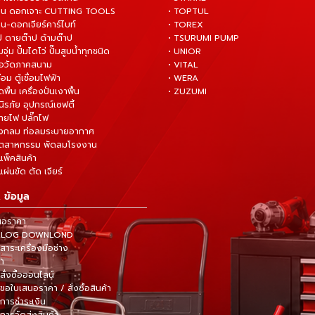
่าน ดอกเจาะ CUTTING TOOLS
• TOPTUL
น-ดอกเจียร์คาร์ไบท์
• TOREX
ป ดายต๊าป ด้ามต๊าป
• TSURUMI PUMP
ั๊มจุ่ม ปั๊มไดโว่ ปั๊มสูบน้ำทุกชนิด
• UNIOR
มือวัดภาคสนาม
• VITAL
ื่อม ตู้เชื่อมไฟฟ้า
• WERA
ดพื้น เครื่องปั่นเงาพื้น
• ZUZUMI
นิรภัย อุปกรณ์เซฟตี้
สายไฟ ปลั๊กไฟ
ังกลม ท่อลมระบายอากาศ
ุตสาหกรรม พัดลมโรงงาน
แพ็คสินค้า
ผ่นขัด ตัด เจียร์
 ข้อมูล
นอราคา
TALOG DOWNLOND
าระเครื่องมือช่าง
้า
สั่งซื้อออนไลน์
ขอใบเสนอราคา / สั่งซื้อสินค้า
การชำระเงิน