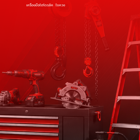
เครื่องมือไฮโดรลิค
ไขควง