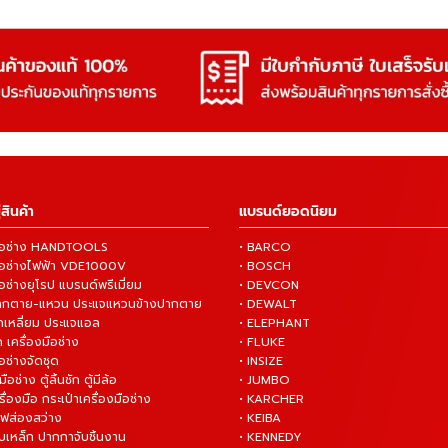
สินค้า
แบรนด์ยอดนิยม
งมือช่าง HANDTOOLS
• BARCO
งมือช่างไฟฟ้า VDE1000V
• BOSCH
ือช่างยุโรป แบรนด์พรีเมี่ยม
• DEVCON
ปากตาย-แหวน ประแจแหวนข้างปากตาย
• DEWALT
กเหลี่ยม ประแจแอล
• ELEPHANT
 เครื่องมือช่าง
• FLUKE
ือช่างจัดชุด
• INSIZE
มือช่าง ตู้ลิ้นชัก ตู้มีล้อ
• JUMBO
ื่องมือ กระเป๋าเครื่องมือช่าง
• KARCHER
ไฟส่องสว่าง
• KEIBA
บเหล็ก ปากกาจับชิ้นงาน
• KENNEDY