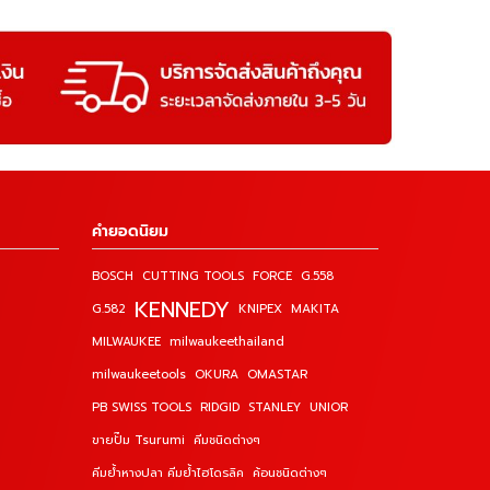
คำยอดนิยม
BOSCH
CUTTING TOOLS
FORCE
G.558
KENNEDY
G.582
KNIPEX
MAKITA
MILWAUKEE
milwaukeethailand
milwaukeetools
OKURA
OMASTAR
PB SWISS TOOLS
RIDGID
STANLEY
UNIOR
ขายปั๊ม Tsurumi
คีมชนิดต่างๆ
คีมย้ำหางปลา คีมย้ำไฮโดรลิค
ค้อนชนิดต่างๆ