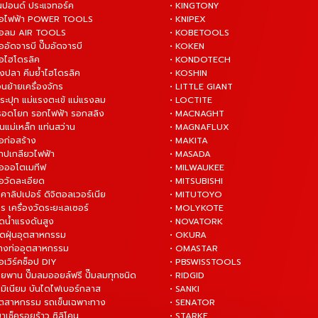
ันปอนด์ ประแจทอร์ค
• KINGTONY
งมือไฟฟ้า POWER TOOLS
• KNIPEX
งมือลม AIR TOOLS
• KOBETOOLS
ืออัดจารบี ปั๊มอัดจารบี
• KOKEN
มือไฮโดรลิค
• KONDOTECH
างปลา คีมย้ำไฮโดรลิค
• KOSHIN
่อนย้ายเครื่องจักร
• LITTLE GIANT
ระปุก แม่แรงตะเข้ แม่แรงลม
• LOCTITE
 รอดโยก รอกไฟฟ้า รอกสลิง
• MACNAGHT
่นแม่เหล็ก แท่นสว่าน
• MAGNAFLUX
ือก่อสร้าง
• MAKITA
ต๊าปเกลียวไฟฟ้า
• MASADA
มือออโตเมทีฟ
• MILWAUKEE
ือวัดละเอียด
• MITSUBISHI
ยคาลิปเปอร์ ดิจิตอลเวอร์เนีย
• MITUTOYO
ร เครื่องวัดระยะเลเซอร์
• MOLYKOTE
ฉีดน้ำแรงดันสูง
• NOVATORK
ดูดฝุ่นอุตสาหกรรม
• OKURA
ล้างท่ออุตสาหกรรม
• OMASTAR
ือเวิร์คช็อป DIY
• PBSWISSTOOLS
ายพาน ปั๊มลมออยล์ฟรี ปั๊มลมทุกชนิด
• RIDGID
ูมิเนียม บันไดไฟเบอร์กลาส
• SANKI
อุตสาหกรรม รถเข็นเฉพาะทาง
• SENATOR
ยาเช็ครอยร้าว ซิลิโคน
• STARKE