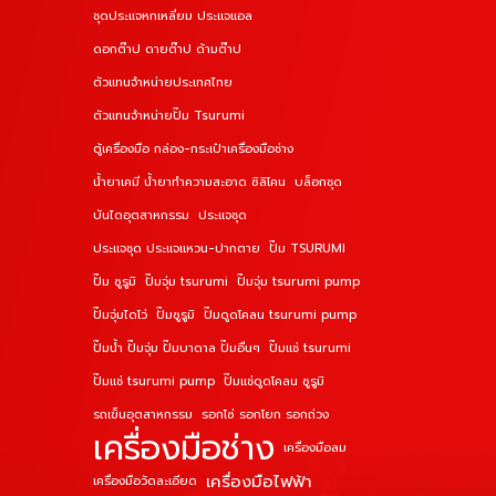
ชุดประแจหกเหลี่ยม ประแจแอล
ดอกต๊าป ดายต๊าป ด้ามต๊าป
ตัวแทนจำหน่ายประเทศไทย
ตัวแทนจำหน่ายปั๊ม Tsurumi
ตู้เครื่องมือ กล่อง-กระเป๋าเครื่องมือช่าง
น้ำยาเคมี น้ำยาทำความสะอาด ซิลิโคน
บล็อกชุด
บันไดอุตสาหกรรม
ประแจชุด
ประแจชุด ประแจแหวน-ปากตาย
ปั๊ม TSURUMI
ปั๊ม ซูรูมิ
ปั๊มจุ่ม tsurumi
ปั๊มจุ่ม tsurumi pump
ปั๊มจุ่มไดโว่
ปั๊มซูรูมิ
ปั๊มดูดโคลน tsurumi pump
ปั๊มน้ำ ปั๊มจุ่ม ปั๊มบาดาล ปั๊มอื่นๆ
ปั๊มแช่ tsurumi
ปั๊มแช่ tsurumi pump
ปั๊มแช่ดูดโคลน ซูรูมิ
รถเข็นอุตสาหกรรม
รอกโซ่ รอกโยก รอกถ่วง
เครื่องมือช่าง
เครื่องมือลม
เครื่องมือไฟฟ้า
เครื่องมือวัดละเอียด