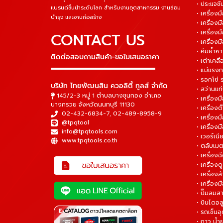
• ประแจข
แบรนด์ชั้นนำระดับโลก สำหรับงานอุตสาหกรรม งานซ่อม
• เครื่อ
บำรุง และงานก่อสร้าง
• เครื่อ
• เครื่องม
CONTACT US
• เครื่อง
• คีมย้ำห
ติดต่อสอบถามสินค้า-ขอใบเสนอราคา
• เต่าเคลื
▬▬▬▬▬▬▬▬▬▬▬▬▬▬▬
• แม่แรงก
• รอกโซ่
บริษัท ไทยพัฒนสิน ควอลิตี้ ทูลส์ จำกัด
• สว่านแท
145/2-3 หมู่ 1 ตำบลบางขุนกอง อำเภอ
• เครื่องม
บางกรวย จังหวัดนนทบุรี 11130
• เครื่อง
02-432-6834-7
,
02-489-8958-9
• เครื่อง
@tpqtool
• เครื่องม
info@tpqtools.com
• เวอร์เนี
www.tpqtools.co.th
• ตลับเมต
• เครื่อง
• เครื่อง
• เครื่อง
• เครื่องม
• ปั๊มลมส
• ปันไดอล
• รถเข็น
• กาว น้ำ