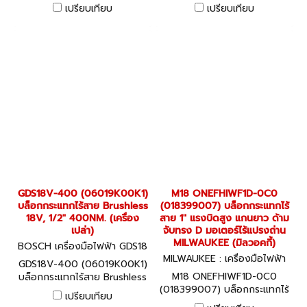
ปรับแรงบิดได้ 3 ระดับ
แกน 6 หุน (3/4") ปรับแรงบิด
เปรียบเทียบ
เปรียบเทียบ
85/200/350 NM. อัตรา
ได้ 3 ระดับ 600/1100/1600
กระแทก 0-3400 ครั้ง/นาที
NM. แรงบิดขัน 2200NM.
BRUSHLESS MOTOR + พร้อม
ความเร็วรอบ 0-1750 รอบ/นาที
แบตเตอรี่ 2 ก้อน 4.0AH +
TURBO BRUSHLESS MOTOR
แท่นชาร์จ GAL18V-20
(เครื่องเปล่า) #06019M1080
#06019M50K1 BOSCH
BOSCH
GDS18V-400 (06019K00K1)
M18 ONEFHIWF1D-0C0
บล็อกกระแทกไร้สาย Brushless
(018399007) บล็อกกระแทกไร้
18V, 1/2" 400NM. (เครื่อง
สาย 1" แรงบิดสูง แกนยาว ด้าม
เปล่า)
จับทรง D มอเตอร์ไร้แปรงถ่าน
MILWAUKEE (มิลวอคกี้)
BOSCH เครื่องมือไฟฟ้า GDS18
V-400 (06019K00K1)
MILWAUKEE : เครื่องมือไฟฟ้า
GDS18V-400 (06019K00K1)
M18 ONEFHIWF1D-0C0 (018
M18 ONEFHIWF1D-0C0
บล็อกกระแทกไร้สาย Brushless
399007)
(018399007) บล็อกกระแทกไร้
18V, 1/2" 400NM. (เครื่อง
เปรียบเทียบ
สาย 1" แรงบิดสูง แกนยาว ด้าม
เปล่า)