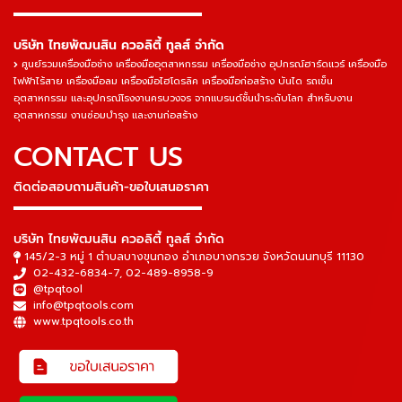
▬▬▬▬▬▬▬▬▬▬▬▬▬▬▬
บริษัท ไทยพัฒนสิน ควอลิตี้ ทูลส์ จำกัด
ศูนย์รวมเครื่องมือช่าง เครื่องมืออุตสาหกรรม เครื่องมือช่าง อุปกรณ์ฮาร์ดแวร์ เครื่องมือ
ไฟฟ้าไร้สาย เครื่องมือลม เครื่องมือไฮโดรลิค เครื่องมือก่อสร้าง บันได รถเข็น
อุตสาหกรรม และอุปกรณ์โรงงานครบวงจร จากแบรนด์ชั้นนำระดับโลก สำหรับงาน
อุตสาหกรรม งานซ่อมบำรุง และงานก่อสร้าง
CONTACT US
ติดต่อสอบถามสินค้า-ขอใบเสนอราคา
▬▬▬▬▬▬▬▬▬▬▬▬▬▬▬
บริษัท ไทยพัฒนสิน ควอลิตี้ ทูลส์ จำกัด
145/2-3 หมู่ 1 ตำบลบางขุนกอง อำเภอบางกรวย จังหวัดนนทบุรี 11130
02-432-6834-7
,
02-489-8958-9
@tpqtool
info@tpqtools.com
www.tpqtools.co.th