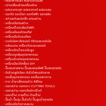
• คีมย้ำหางปลา คีมย้ำไฮโดรลิค
• เต่าเคลื่อนย้ายเครื่องจักร
• แม่แรงกระปุก แม่แรงตะเข้ แม่แรงลม
• รอกโซ่ รอดโยก รอกไฟฟ้า รอกสลิง
• สว่านแท่นแม่เหล็ก แท่นสว่าน
• เครื่องมือก่อสร้าง
• เครื่องต๊าปเกลียวไฟฟ้า
• เครื่องมือออโตเมทีฟ
• เครื่องมือวัดละเอียด
• เวอร์เนียคาลิปเปอร์ ดิจิตอลเวอร์เนีย
• ตลับเมตร เครื่องวัดระยะเลเซอร์
• เครื่องฉีดน้ำแรงดันสูง
• เครื่องดูดฝุ่นอุตสาหกรรม
• เครื่องล้างท่ออุตสาหกรรม
• เครื่องมือเวิร์คช็อป DIY
• ปั๊มลมสายพาน ปั๊มลมออยล์ฟรี ปั๊มลมทุกชนิด
• ปันไดอลูมิเนียม บันไดไฟเบอร์กลาส
• รถเข็นอุตสาหกรรม รถเข็นเฉพาะทาง
• กาว น้ำยาเช็ครอยร้าว ซิลิโคน
• ดอกสว่าน ดอกเจาะ CUTTING TOOLS
• ดอกสว่าน-ดอกเจียร์คาร์ไบท์
• ดอกต๊าป ดายต๊าป ด้ามต๊าป
• ปั๊มน้ำ ปั๊มจุ่ม ปั๊มไดโว่ ปั๊มสูบน้ำทุกชนิด
• เครื่องมือวัดภาคสนาม