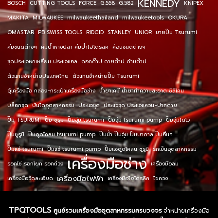
KENNEDY
BOSCH
CUTTING TOOLS
FORCE
G.558
G.582
KNIPEX
MAKITA
MILWAUKEE
milwaukeethailand
milwaukeetools
OKURA
OMASTAR
PB SWISS TOOLS
RIDGID
STANLEY
UNIOR
ขายปั๊ม Tsurumi
คีมชนิดต่างๆ
คีมย้ำหางปลา คีมย้ำไฮโดรลิค
ค้อนชนิดต่างๆ
ชุดประแจหกเหลี่ยม ประแจแอล
ดอกต๊าป ดายต๊าป ด้ามต๊าป
ตัวแทนจำหน่ายประเทศไทย
ตัวแทนจำหน่ายปั๊ม Tsurumi
ตู้เครื่องมือ กล่อง-กระเป๋าเครื่องมือช่าง
น้ำยาเคมี น้ำยาทำความสะอาด ซิลิโคน
บล็อกชุด
บันไดอุตสาหกรรม
ประแจชุด
ประแจชุด ประแจแหวน-ปากตาย
ปั๊ม TSURUMI
ปั๊ม ซูรูมิ
ปั๊มจุ่ม tsurumi
ปั๊มจุ่ม tsurumi pump
ปั๊มจุ่มไดโว่
ปั๊มซูรูมิ
ปั๊มดูดโคลน tsurumi pump
ปั๊มน้ำ ปั๊มจุ่ม ปั๊มบาดาล ปั๊มอื่นๆ
ปั๊มแช่ tsurumi
ปั๊มแช่ tsurumi pump
ปั๊มแช่ดูดโคลน ซูรูมิ
รถเข็นอุตสาหกรรม
เครื่องมือช่าง
รอกโซ่ รอกโยก รอกถ่วง
เครื่องมือลม
เครื่องมือไฟฟ้า
เครื่องมือวัดละเอียด
เครื่องมือไฮโดรลิค
ไขควง
TPQTOOLS
ศูนย์รวมเครื่องมืออุตสาหกรรมครบวงจร
จำหน่ายเครื่องมือ