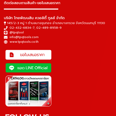
ติดต่อสอบถามสินค้า-ขอใบเสนอราคา
▬▬▬▬▬▬▬▬▬▬▬▬▬▬▬
บริษัท ไทยพัฒนสิน ควอลิตี้ ทูลส์ จำกัด
145/2-3 หมู่ 1 ตำบลบางขุนกอง อำเภอบางกรวย จังหวัดนนทบุรี 11130
02-432-6834-7
,
02-489-8958-9
@tpqtool
info@tpqtools.com
www.tpqtools.co.th