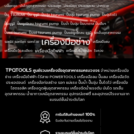
บล็อกชุด
บันไดอุตสาหกรรม
ประแจชุด
ประแจชุด ประแจแหวน-ปากตาย
ปั๊ม TSURUMI
ปั๊ม ซูรูมิ
ปั๊มจุ่ม tsurumi
ปั๊มจุ่ม tsurumi pump
ปั๊มจุ่มไดโว่
ปั๊มซูรูมิ
ปั๊มดูดโคลน tsurumi pump
ปั๊มน้ำ ปั๊มจุ่ม ปั๊มบาดาล ปั๊มอื่นๆ
ปั๊มแช่ tsurumi
ปั๊มแช่ tsurumi pump
ปั๊มแช่ดูดโคลน ซูรูมิ
รถเข็นอุตสาหกรรม
เครื่องมือช่าง
รอกโซ่ รอกโยก รอกถ่วง
เครื่องมือลม
เครื่องมือไฟฟ้า
เครื่องมือวัดละเอียด
เครื่องมือไฮโดรลิค
ไขควง
TPQTOOLS
ศูนย์รวมเครื่องมืออุตสาหกรรมครบวงจร
จำหน่ายเครื่องมือ
ช่าง เครื่องมือไฟฟ้า-ไร้สาย POWERTOOLS เครื่องมือลม ปั๊มลม เครื่องมือวัด
ประแจปอนด์ เครื่องมือก่อสร้าง รอก แม่แรง ปั๊มน้ำ ปั๊มจุ่ม ปั๊มไดโว่ เครื่องมือ
ไฮดรอลิค เครื่องดูดฝุ่นอุตสาหกรรม เครื่องฉีดน้ำแรงดัน บันได รถเข็น
อุตสาหกรรม น้ำยากาวเคมีอุตสาหกรรม อุปกรณ์เซฟตี้ และอุปกรณ์โรงงานจาก
แบรนด์ชั้นนำระดับโลก