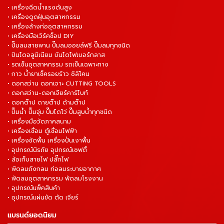
• เครื่องฉีดน้ำแรงดันสูง
• เครื่องดูดฝุ่นอุตสาหกรรม
• เครื่องล้างท่ออุตสาหกรรม
• เครื่องมือเวิร์คช็อป DIY
• ปั๊มลมสายพาน ปั๊มลมออยล์ฟรี ปั๊มลมทุกชนิด
• ปันไดอลูมิเนียม บันไดไฟเบอร์กลาส
• รถเข็นอุตสาหกรรม รถเข็นเฉพาะทาง
• กาว น้ำยาเช็ครอยร้าว ซิลิโคน
• ดอกสว่าน ดอกเจาะ CUTTING TOOLS
• ดอกสว่าน-ดอกเจียร์คาร์ไบท์
• ดอกต๊าป ดายต๊าป ด้ามต๊าป
• ปั๊มน้ำ ปั๊มจุ่ม ปั๊มไดโว่ ปั๊มสูบน้ำทุกชนิด
• เครื่องมือวัดภาคสนาม
• เครื่องเชื่อม ตู้เชื่อมไฟฟ้า
• เครื่องขัดพื้น เครื่องปั่นเงาพื้น
• อุปกรณ์นิรภัย อุปกรณ์เซฟตี้
• ล้อเก็บสายไฟ ปลั๊กไฟ
• พัดลมถังกลม ท่อลมระบายอากาศ
• พัดลมอุตสาหกรรม พัดลมโรงงาน
• อุปกรณ์แพ็คสินค้า
• อุปกรณ์แผ่นขัด ตัด เจียร์
แบรนด์ยอดนิยม