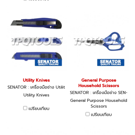
a robust level cap designed
to lock down on three
points for secure location
of the cutting iron.High
performance carbon steel
blade, hardened and
tampered to retain a keen
cutting edge to cut even
the hardest of woods.
Utility Knives
General Purpose
Household Scissors
SENATOR : เครื่องมือช่าง Utilit
y Knives
SENATOR : เครื่องมือช่าง SEN-
Utility Knives
533-0420K
General Purpose Household
Scissors
เปรียบเทียบ
เปรียบเทียบ