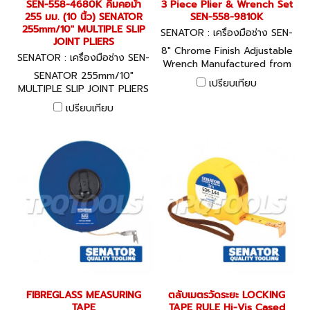
SEN-558-4680K คีมคอม้า
3 Piece Plier & Wrench Set
255 มม. (10 นิ้ว) SENATOR
SEN-558-9810K
255mm/10" MULTIPLE SLIP
SENATOR : เครื่องมือช่าง SEN-
JOINT PLIERS
558-9810K
8" Chrome Finish Adjustable
SENATOR : เครื่องมือช่าง SEN-
Wrench Manufactured from
558-4680K
SENATOR 255mm/10"
'I' beam section chrome
เปรียบเทียบ
MULTIPLE SLIP JOINT PLIERS
vanadium steel for
improved strength and
เปรียบเทียบ
rigidity, the jaws are heat
treated for extended tool
life. High polished
corrosion-resistant chrome
finish. 22.5° offset head
angle for positive torque
control. Slimline tapered
jaws for improved access
into confined spaces.
Parallel jaws with smooth
jaw adjustment and self-
locking design prevents the
jaws opening unintentionally
even when under full load.
FIBREGLASS MEASURING
ตลับเมตรวัดระยะ LOCKING
Suitable for industrial
TAPE
TAPE RULE Hi-Vis Cased