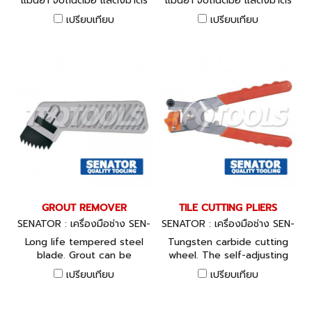
แม่นยำ จับถนัดมือ แสดงมาตร
แม่นยำ จับถนัดมือ แสดงมาตร
วัดละเอียดได้มาตรฐาน
วัดละเอียดได้มาตรฐาน
เปรียบเทียบ
เปรียบเทียบ
อุตสาหกรรม มีหลายขนาดให้
อุตสาหกรรม มีหลายขนาดให้
เลือก
เลือก
GROUT REMOVER
TILE CUTTING PLIERS
SENATOR : เครื่องมือช่าง SEN-
SENATOR : เครื่องมือช่าง SEN-
533-2090K
533-2070K
Long life tempered steel
Tungsten carbide cutting
blade. Grout can be
wheel. The self-adjusting
loosened and removed
top jaw ensures a clean
เปรียบเทียบ
เปรียบเทียบ
quickly and easily, for
break. Suitable for use on
repair, renewal or ‘facelift’.
ceramic tiles or glass.