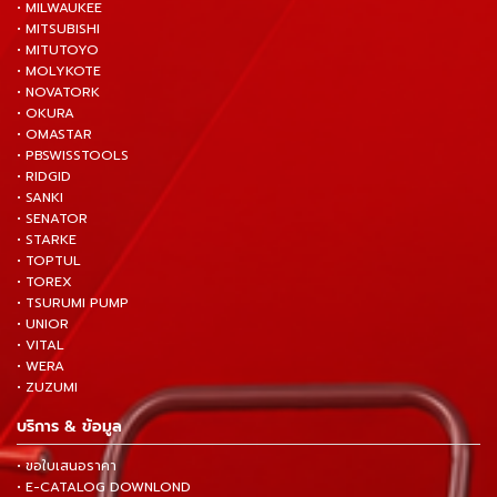
• MILWAUKEE
• MITSUBISHI
• MITUTOYO
• MOLYKOTE
• NOVATORK
• OKURA
• OMASTAR
• PBSWISSTOOLS
• RIDGID
• SANKI
• SENATOR
• STARKE
• TOPTUL
• TOREX
• TSURUMI PUMP
• UNIOR
• VITAL
• WERA
• ZUZUMI
บริการ & ข้อมูล
• ขอใบเสนอราคา
• E-CATALOG DOWNLOND