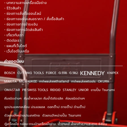
• บทความสาระเครื่องมือช่าง
• รีวิวสินค้า
• ช่องทางสั่งซื้อออนไลน์
• ช่องทางขอใบเสนอราคา / สั่งซื้อสินค้า
• ช่องทางการชำระเงิน
• ช่องทางการจัดส่งสินค้า
• เกี่ยวกับเรา
• ติดต่อเรา
• แผนที่เว็บไซต์
• เว็บไซต์ในเครือ
คำยอดนิยม
KENNEDY
BOSCH
CUTTING TOOLS
FORCE
G.558
G.582
KNIPEX
MAKITA
MILWAUKEE
milwaukeethailand
milwaukeetools
OKURA
OMASTAR
PB SWISS TOOLS
RIDGID
STANLEY
UNIOR
ขายปั๊ม Tsurumi
คีมชนิดต่างๆ
คีมย้ำหางปลา คีมย้ำไฮโดรลิค
ค้อนชนิดต่างๆ
ชุดประแจหกเหลี่ยม ประแจแอล
ดอกต๊าป ดายต๊าป ด้ามต๊าป
ตัวแทนจำหน่ายประเทศไทย
ตัวแทนจำหน่ายปั๊ม Tsurumi
ตู้เครื่องมือ กล่อง-กระเป๋าเครื่องมือช่าง
น้ำยาเคมี น้ำยาทำความสะอาด ซิลิโคน