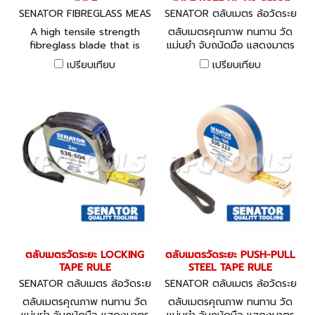
engineering, automotive,
SENATOR FIBREGLASS MEAS
SENATOR ตลับเมตร ล้อวัดระย
aerospace, maintenance
URING TAPE
ะ วัดระยะเลเซอร์ LOCKING TAP
and assembly applications.
A high tensile strength
ตลับเมตรคุณภาพ ทนทาน วัด
E RULE Hi-Vis Cased
fibreglass blade that is
แม่นยำ จับถนัดมือ แสดงมาตร
both water- and corrosion-
วัดละเอียดได้มาตรฐาน
เปรียบเทียบ
เปรียบเทียบ
proof. It has an easy to
อุตสาหกรรม มีหลายขนาดให้
read dual scale (metric and
เลือก
imperial), reinforced blade
tip and metal end claw. The
tape is presented in an
impact resistant ABS plastic
case with flush fitting
winding handle and
convenient strap handle.
ตลับเมตรวัดระยะ LOCKING
ตลับเมตรวัดระยะ PUSH-PULL
TAPE RULE
STEEL TAPE RULE
SENATOR ตลับเมตร ล้อวัดระย
SENATOR ตลับเมตร ล้อวัดระย
ะ วัดระยะเลเซอร์ LOCKING TAP
ะ วัดระยะเลเซอร์
ตลับเมตรคุณภาพ ทนทาน วัด
ตลับเมตรคุณภาพ ทนทาน วัด
E RULE