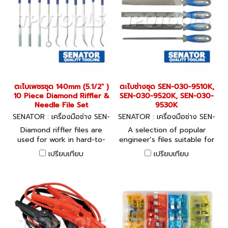
ตะไบเพชรชุด 140mm (5.1/2" )
ตะไบช่างชุด SEN-030-9510K,
10 Piece Diamond Riffler &
SEN-030-9520K, SEN-030-
Needle File Set
9530K
SENATOR : เครื่องมือช่าง SEN-
SENATOR : เครื่องมือช่าง SEN-
033-2700K
030-9510K, SEN-030-9520
Diamond riffler files are
A selection of popular
K, SEN-030-9530K
used for work in hard-to-
engineer’s files suitable for
reach areas and on
filing and deburring on a
เปรียบเทียบ
เปรียบเทียบ
complex shapes. Contains
wide variety of materials.
the most commonly used
Double cut teeth for rapid
shapes, supplied in a vinyl
metal removal. Ideal for
wallet. Contents: 1 of each
workshop or garage.
needle file: flat, three
Manufactured to
square, slitting, and 1 of
BS498:1990 and American
each style riffler: 985, 911,
Federal Standard GGG-F-
905, 940, 952, 961 and
3256.