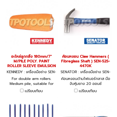
อะไหล่ลูกกลิ้ง 180mm/7"
ค้อนหงอน Claw Hammers (
M/PILE POLY. PAINT
Fibreglass Shaft ) SEN-525-
ROLLER SLEEVE EMULSION
4470K
KENNEDY : เครื่องมือช่าง SEN-
SENATOR : เครื่องมือช่าง SEN-
533-4200K
525-4470K
For double arm rollers.
ค้อนหงอนด้ามไฟเบอร์กลาส มือ
Medium pile, suitable for
จับหุ้มยาง 20 ออนซ์
rough surfaces such as
เปรียบเทียบ
เปรียบเทียบ
stucco, concrete, pebble
dash, embossed wallpaper,
brick and block walls.To fit
KENNEDY 300mm wide
double arm roller head.